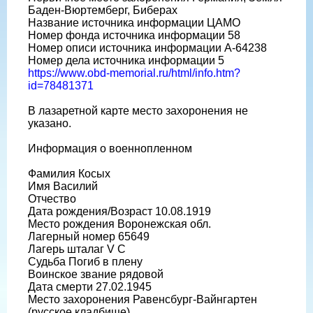
Баден-Вюртемберг, Биберах
Название источника информации ЦАМО
Номер фонда источника информации 58
Номер описи источника информации A-64238
Номер дела источника информации 5
https://www.obd-memorial.ru/html/info.htm?
id=78481371
В лазаретной карте место захоронения не
указано.
Информация о военнопленном
Фамилия Косых
Имя Василий
Отчество
Дата рождения/Возраст 10.08.1919
Место рождения Воронежская обл.
Лагерный номер 65649
Лагерь шталаг V C
Судьба Погиб в плену
Воинское звание рядовой
Дата смерти 27.02.1945
Место захоронения Равенсбург-Вайнгартен
(русское кладбище)