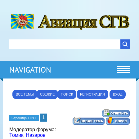
NAVIGATION
ВСЕ ТЕМЫ
СВЕЖИЕ
ПОИСК
РЕГИСТРАЦИЯ
ВХОД
1
Страница
1
из
1
Модератор форума:
Томик
,
Назаров