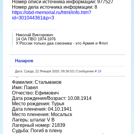
Номер описи источника информации: 977527
Номер дела источника информации: 8
https://obd-memorial.ru/html/info.htm?
id=301044361&p=3
Николай Викторович
14 ОА ПВО 1974-1976
У России только два союзника - это Армия и Флот
Назаров
Дата: Среда, 22 Января 2020, 09:36:53 | Сообщение #
19
Фамилия: Стальмаков
Имя: Павел
Отчество: Ефимович
Дата рождения/Возраст: 10.08.1914
Место рождения: Турья
Дата пленения: 04.10.1941
Место пленения: Мосальск
Лагерь: шталаг V B
Лагерный номер: 21839
Судьба: Погиб в плену