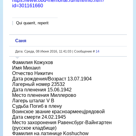
https://www.obd-memorial.ru/html/info.htm?
id=301161660
Qui quaerit, reperit
Саня
Дата: Среда, 08 Июня 2016, 11:41:03 | Сообщение #
14
Фамилия Кожухов
Имя Михаил
Отчество Никитич
Дата рождения/Возраст 13.07.1904
Лагерный номер 23532
Дата пленения 15.06.1942
Место пленения Миллерово
Лагерь шталаг V B
Судьба Погиб в плену
Воинское звание красноармеец|рядовой
Дата смерти 24.02.1945
Место захоронения Равенсбург-Вайнгартен
(русское кладбище)
Фамилия на латинице Koshuchow