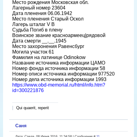
Место рождения Московская обл.
Лагерный номер 23604
Дата пленения 06.06.1942
Место пленения Старый Оскол
Лагерь шталаг V B
Судьба Погиб в плену
Воинское звание красноармеец|рядовой
Дата смерти __.__.1945
Место захоронения Равенсбург
Могила участок 61
Фамилия на латинице Odinokow
Название источника информации ЦАМО
Номер фонда источника информации 58
Номер описи источника информации 977520
Номер дела источника информации 1993
https://www.obd-memorial.ru/html/info.htm?
id=300221876
Qui quaerit, reperit
Саня
Дата: Среда, 08 Июня 2016, 11:34:58 | Сообщение #
11