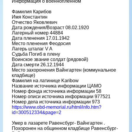
Информация о военнопленном
Фамилия Карибов
Имя Константин
Отчество Яковлевич
Дата рождения/Возраст 08.02.1920
Лагерный номер 44884
Дата пленения 17.01.1942
Место пленения Феодосия
Лагерь шталаг V A
Судьба Погиб в плену
Воинское звание солдат (рядовой)
Дата смерти 26.12.1944
Место захоронения Вайнгартен (коммунальное
кладбище)
Фамилия на латинице Karibow
Название источника информации ЦАМО
Номер фонда источника информации 58
Номер описи источника информации 977521
Номер дела источника информации 973
https://www.obd-memorial.ru/html/info.htm?
id=300512334&page=2
Умер в лазарете Равенсбург- Вайнгартен .
Похоронен на общинном кладбище Равенсбург-