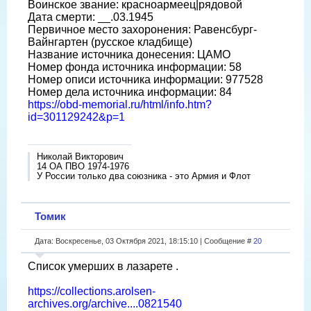
Воинское звание: красноармеец|рядовой
Дата смерти: __.03.1945
Первичное место захоронения: Равенсбург-
Вайнгартен (русское кладбище)
Название источника донесения: ЦАМО
Номер фонда источника информации: 58
Номер описи источника информации: 977528
Номер дела источника информации: 84
https://obd-memorial.ru/html/info.htm?
id=301129242&p=1
Николай Викторович
14 ОА ПВО 1974-1976
У России только два союзника - это Армия и Флот
Томик
Дата: Воскресенье, 03 Октября 2021, 18:15:10 | Сообщение #
20
Список умерших в лазарете .
https://collections.arolsen-
archives.org/archive....0821540