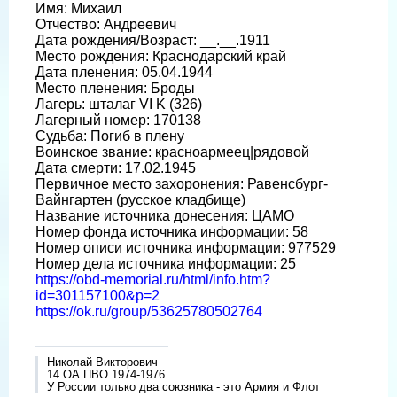
Имя: Михаил
Отчество: Андреевич
Дата рождения/Возраст: __.__.1911
Место рождения: Краснодарский край
Дата пленения: 05.04.1944
Место пленения: Броды
Лагерь: шталаг VI K (326)
Лагерный номер: 170138
Судьба: Погиб в плену
Воинское звание: красноармеец|рядовой
Дата смерти: 17.02.1945
Первичное место захоронения: Равенсбург-
Вайнгартен (русское кладбище)
Название источника донесения: ЦАМО
Номер фонда источника информации: 58
Номер описи источника информации: 977529
Номер дела источника информации: 25
https://obd-memorial.ru/html/info.htm?
id=301157100&p=2
https://ok.ru/group/53625780502764
Николай Викторович
14 ОА ПВО 1974-1976
У России только два союзника - это Армия и Флот