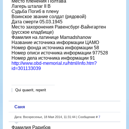
Место пленения Полтава
Лагерь шталаг II B
Судьба Погиб в плену
Воинское звание солдат (рядовой)
Дата смерти 05.03.1945
Место захоронения Равенсбург-Вайнгартен
(русское кладбище)
Фамилия на латинице Mamadshanow
Название источника информации ЦАМО
Номер фонда источника информации 58
Номер описи источника информации 977528
Номер дела источника информации 91
http://www.obd-memorial.ru/html/info.htm?
id=301133039
Qui quaerit, reperit
Саня
Дата: Воскресенье, 18 Мая 2014, 11:31:44 | Сообщение #
7
Фамилия Рарибов