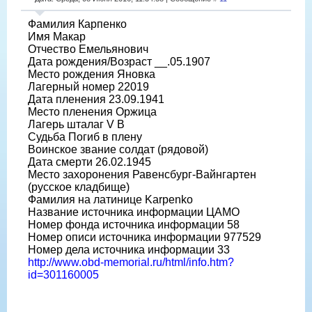
Фамилия Карпенко
Имя Макар
Отчество Емельянович
Дата рождения/Возраст __.05.1907
Место рождения Яновка
Лагерный номер 22019
Дата пленения 23.09.1941
Место пленения Оржица
Лагерь шталаг V B
Судьба Погиб в плену
Воинское звание солдат (рядовой)
Дата смерти 26.02.1945
Место захоронения Равенсбург-Вайнгартен
(русское кладбище)
Фамилия на латинице Karpenko
Название источника информации ЦАМО
Номер фонда источника информации 58
Номер описи источника информации 977529
Номер дела источника информации 33
http://www.obd-memorial.ru/html/info.htm?
id=301160005