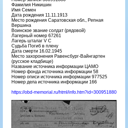
Фамилия Никишин
Имя Семен
Дата рождения 11.11.1913
Место рождения Саратовская обл., Репная
Вершина
Воинское звание солдат (рядовой)
Лагерный номер 67261
Лагерь шталаг V C
Судьба Погиб в плену
Дата смерти 16.02.1945
Место захоронения Равенсбург-Вайнгартен
(русское кладбище)
Название источника информации ЦАМО
Номер фонда источника информации 58
Номер описи источника информации 977525
Номер дела источника информации 166
https://obd-memorial.ru/html/info.htm?id=300951880