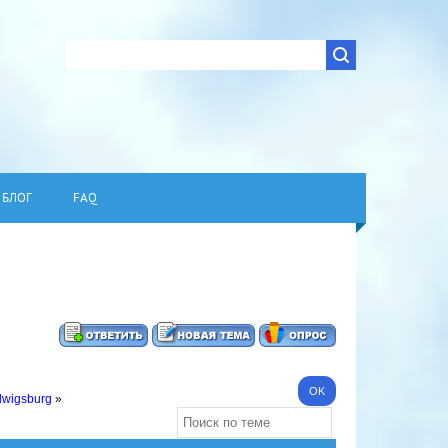
БЛОГ
FAQ
dwigsburg
»