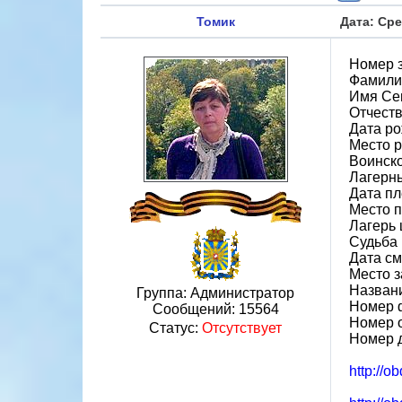
Томик
Дата: Сре
Номер 
Фамили
Имя Се
Отчест
Дата ро
Место 
Воинско
Лагерн
Дата пл
Место 
Лагерь 
Судьба 
Дата см
Место 
Назван
Группа: Администратор
Номер 
Сообщений:
15564
Номер 
Статус:
Отсутствует
Номер 
http://o