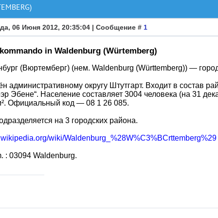
TEMBERG)
да, 06 Июня 2012, 20:35:04 | Сообщение #
1
skommando in Waldenburg (Würtemberg)
бург (Вюртемберг) (нем. Waldenburg (Württemberg)) — горо
н административному округу Штутгарт. Входит в состав р
эр Эбене“. Население составляет 3004 человека (на 31 дек
м². Официальный код — 08 1 26 085.
одразделяется на 3 городских района.
de.wikipedia.org/wiki/Waldenburg_%28W%C3%BCrttemberg%29
. : 03094 Waldenburg.