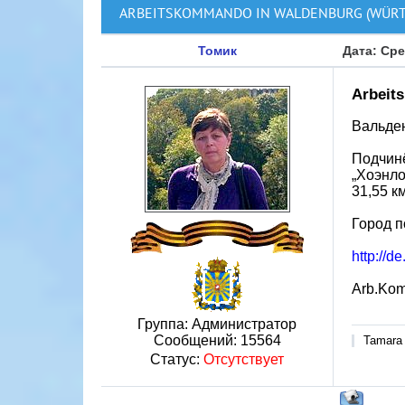
ARBEITSKOMMANDO IN WALDENBURG (WÜR
Томик
Дата: Сре
Arbeit
Вальден
Подчинё
„Хоэнло
31,55 к
Город п
http://
Arb.Kom
Группа: Администратор
Сообщений:
15564
Tamara
Статус:
Отсутствует