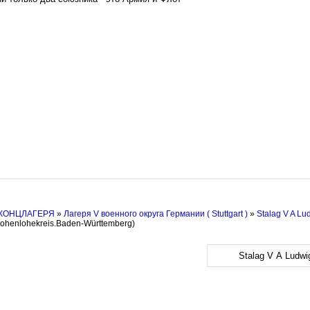
 КОНЦЛАГЕРЯ
»
Лагеря V военного округа Германии ( Stuttgart )
»
Stalag V A Lu
Hohenlohekreis.Baden-Württemberg)