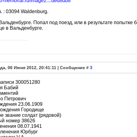
bd-memorial.ru/Image2....ded8db8
. : 03094 Waldenburg.
Вальденбурге. Попал под поезд, или в результате попытке б
е в Вальденбурге.
да, 06 Июня 2012, 20:41:11 | Сообщение #
3
записи 300051280
я Бабий
аментий
во Петрович
ждения 23.06.1909
рождения Городище
е звание солдат (рядовой)
ый номер 38626
енения 08.07.1941
пленения Юрбург