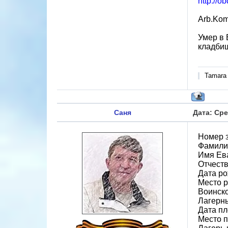
http://o
Arb.Kom
Умер в 
кладбищ
Tamara
Саня
Дата: Сре
Номер 
Фамили
Имя Ев
Отчест
Дата ро
Место 
Воинско
Лагерн
Дата пл
Место 