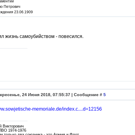
аментий
во Петрович
ождения 23.06.1909
л жизнь самоубийством - повесился.
кресенье, 24 Июня 2018, 07:55:37 | Сообщение #
5
ww.sowjetische-memoriale.de/index.c....d=12156
й Викторович
ПВО 1974-1976
и только два союзника - это Армия и Флот