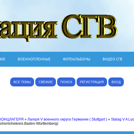
ШИЕ
ВОЕННОПЛЕННЫЕ
ФОТОАЛЬБОМЫ
ВИДЕО СГВ
ВСЕ ТЕМЫ
СВЕЖИЕ
ПОИСК
РЕГИСТРАЦИЯ
ВХОД
 КОНЦЛАГЕРЯ
»
Лагеря V военного округа Германии ( Stuttgart )
»
Stalag V A Lu
Hohenlohekreis.Baden-Württemberg)