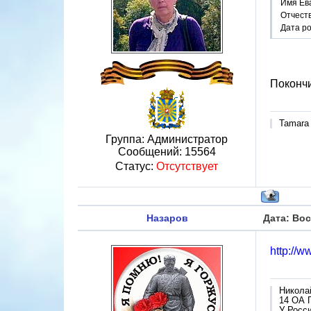
Имя Ев
Отчест
Дата р
Покончи
Tamara
Группа: Администратор
Сообщений:
15564
Статус:
Отсутствует
Назаров
Дата: Вос
http://w
Никола
14 ОА 
У Росси