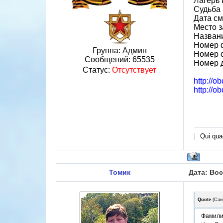
Лагерь 
Судьба 
Дата см
Место 
Назван
Номер 
Группа: Админ
Номер 
Сообщений:
65535
Номер 
Статус:
Отсутствует
http://o
http://o
Qui quae
Томик
Дата: Вос
Quote
(
Сан
Фамили