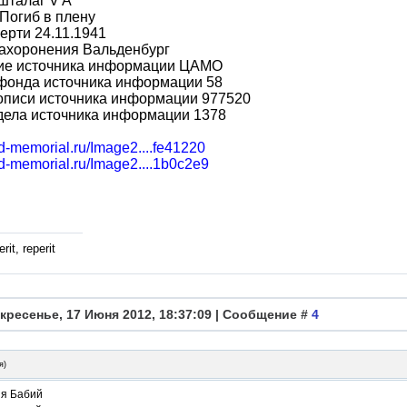
шталаг V A
Погиб в плену
ерти 24.11.1941
захоронения Вальденбург
ие источника информации ЦАМО
фонда источника информации 58
описи источника информации 977520
дела источника информации 1378
bd-memorial.ru/Image2....fe41220
bd-memorial.ru/Image2....1b0c2e9
rit, reperit
кресенье, 17 Июня 2012, 18:37:09 | Сообщение #
4
я
)
я Бабий