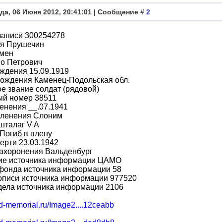
да, 06 Июня 2012, 20:41:01 | Сообщение #
2
записи 300254278
я Прушечин
мен
во Петрович
ждения 15.09.1919
рождения Каменец-Подольская обл.
е звание солдат (рядовой)
ый номер 38511
енения __.07.1941
пленения Слоним
шталаг V A
Погиб в плену
ерти 23.03.1942
захоронения Вальденбург
ие источника информации ЦАМО
фонда источника информации 58
описи источника информации 977520
дела источника информации 2106
bd-memorial.ru/Image2....12ceabb