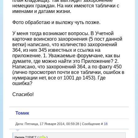
план кладбища). Так выглядит захоронение
немецких граждан. На них имеются таблички с
именами и датами жизни.
Фото обработаю и выложу чуть позже.
У меня тогда возникают вопросы. В Учетной
карточке воинского захоронения (5 пост данной
ветки) написано, что количество захоронений
364, из них 345 известных и ссылка на
приложение. 1. Уважаемые форумчане, как вы
думаете, где можно найти это Приложение? 2.
Написано, что захоронений 364, а по факту 450
(лично просмотрел почти все таблички, ошибок в
нумирации нет, все от 1001 до 1453). Где
ошибка?
Спасибо!
Томик
Дата: Пятница, 17 Января 2014, 00:59:28 | Сообщение #
18
Цитата
ТУРИСТ
(
)