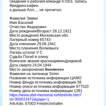
сведения о рабочей команде 67003. Запись
Фридрихсхафен,
а дальше Алл..... не прочитал.
Фамилия Зимин
Имя Василий
Отчество Федорович
Дата рождения/Возраст 28.12.1921
Место рождения Московская обл.
Лагерный номер 65743
Дата пленения 29.06.1941
Место пленения Волковыск
Лагерь шталаг V C
Судьба Погиб в плену
Воинское звание красноармеец|рядовой
Дата смерти 24.04.1944
Место захоронения
Виллинген
Фамилия на латинице Simin
Название источника информации ЦАМО
Номер фонда источника информации 58
Номер описи источника информации 977520
Номер дела источника информации 1281
https://www.obd-memorial.ru/html/info.htm?
id=300023472&page=1
Arb.Kdo. 67003 Friedrichshafen