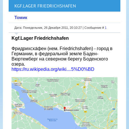
KGF.LAGER FRIEDRICHSHAFEN
Томик
Дата: Понедельник, 26 Декабря 2011, 20:10:27 | Сообщение #
1
Kgf.Lager Friedrichshafen
Фридрихсха́фен (нем. Friedrichshafen) - город в
Германии, в федеральной земле Баден-
Вюртемберг на северном берегу Боденского
озера.
https://ru.wikipedia.org/wiki....5%D0%BD