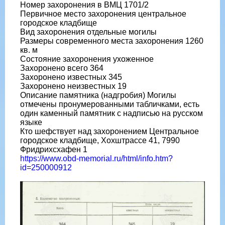
Номер захоронения в ВМЦ 1701/2
Первичное место захоронения центральное
городское кладбище
Вид захоронения отдельные могилы
Размеры современного места захоронения 1260
кв. м
Состояние захоронения ухоженное
Захоронено всего 364
Захоронено известных 345
Захоронено неизвестных 19
Описание памятника (надгробия) Могилы
отмечены пронумерованными табличками, есть
один каменный памятник с надписью на русском
языке
Кто шефствует над захоронением Центральное
городское кладбище, Хохштрассе 41, 7990
Фридрихсхафен 1
https://www.obd-memorial.ru/html/info.htm?
id=250000912