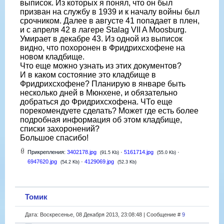
выписок. Из которых я понял, что он был
призван на службу в 1939 и к началу войны был
срочником. Далее в августе 41 попадает в плен,
и с апреля 42 в лагере Stalag VII A Moosburg.
Умирает в декабре 43. Из одной из выписок
видно, что похоронен в Фридрихсхофене на
новом кладбище.
Что еще можно узнать из этих документов?
И в каком состояние это кладбище в
Фридрихсхофене? Планирую в январе быть
несколько дней в Мюнхене, и обязательно
добраться до Фридрихсхофена. ЧТо еще
порекомендуете сделать? Может где есть более
подробная информация об этом кладбище,
списки захоронений?
Большое спасибо!
Прикрепления:
3402178.jpg
·
5161714.jpg
·
(91.5 Kb)
(55.0 Kb)
6947620.jpg
·
4129069.jpg
(54.2 Kb)
(52.3 Kb)
Томик
Дата: Воскресенье, 08 Декабря 2013, 23:08:48 | Сообщение #
9