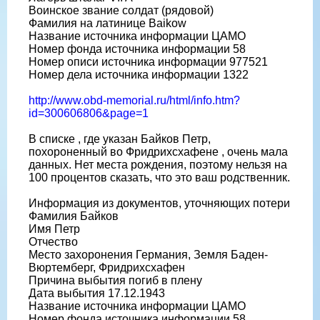
Воинское звание солдат (рядовой)
Фамилия на латинице Baikow
Название источника информации ЦАМО
Номер фонда источника информации 58
Номер описи источника информации 977521
Номер дела источника информации 1322
http://www.obd-memorial.ru/html/info.htm?
id=300606806&page=1
В списке , где указан Байков Петр,
похороненный во Фридрихсхафене , очень мала
данных. Нет места рождения, поэтому нельзя на
100 процентов сказать, что это ваш родственник.
Информация из документов, уточняющих потери
Фамилия Байков
Имя Петр
Отчество
Место захоронения Германия, Земля Баден-
Вюртемберг, Фридрихсхафен
Причина выбытия погиб в плену
Дата выбытия 17.12.1943
Название источника информации ЦАМО
Номер фонда источника информации 58