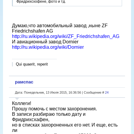
Фридрихсхофене, фото и тд.
Думаю,что автомобильный завод ,ныне ZF
Friedrichshafen AG
http://ru.wikipedia.org/wiki/ZF_Friedrichshafen_AG
И авиационный завод Dornier
http://ru.wikipedia.org/wiki/Dornier
Qui quaerit, reperit
рамспас
Дата: Понедельник, 13 Июля 2015, 16:36:56 | Сообщение #
24
Коллеги!
Прошу помочь с местом захоронения.
В записи разбираю только дату и
Фридрихсхафен,
но в списках захороненных его нет. И еще, есть
ли