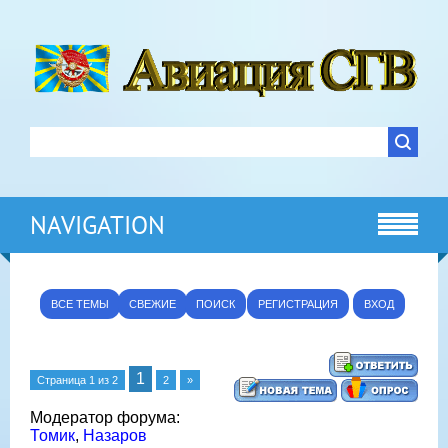
NAVIGATION
ВСЕ ТЕМЫ
СВЕЖИЕ
ПОИСК
РЕГИСТРАЦИЯ
ВХОД
1
Страница
1
из
2
2
»
Модератор форума:
Томик
,
Назаров