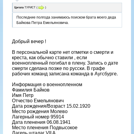
Цитата
ТУРИСТ
(
)
Последние полгода занимаюсь поиском брата моего деда
Байкова Петра Емельяновича.
Добрый вечер !
В персональной карте нет отметки о смерти и
креста, как обычно ставили , если
военнопленный погибал в плену. Запись о дате
смерти сделана позже по русски. В графе
рабочих команд записана команда в Аугсбурге.
Информация о военнопленном
Фамилия Байков
Имя Петр
Отчество Емельянович
Дата рождения/Возраст 15.02.1920
Место рождения Молево
Лагерный номер 95914
Дата пленения 06.08.1941
Место пленения Подвысокое
Лагерь шталаг VII A