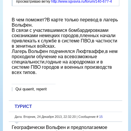
просматриваю ветку
http://www.sgvavia.ru/forum/140-677-4
В чем поможет?В карте только перевод в лагерь
Вольфен.
В связи с участившимися бомбардировками
союзниками немецких городов,пленных начали
привлекать к службе в системе ПВО,в частности
в зенитных войсках.
Лагерь Вольфен подчинялся Люфтваффе,в нем
проходили обучение на всевозможные
специальности,годные на аэродромах и в
системе ПВО городов и военных производств
всех типов.
Qui quaerit, reperit
ТУРИСТ
Дата: Вторник, 24 Декабря 2013, 22:32:20 | Сообщение #
15
Географически Вольфен и предполагаемое