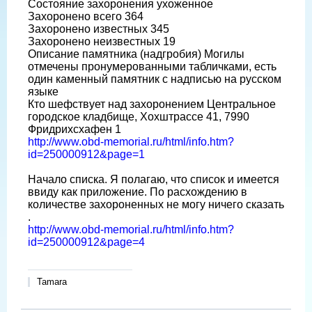
Состояние захоронения ухоженное
Захоронено всего 364
Захоронено известных 345
Захоронено неизвестных 19
Описание памятника (надгробия) Могилы
отмечены пронумерованными табличками, есть
один каменный памятник с надписью на русском
языке
Кто шефствует над захоронением Центральное
городское кладбище, Хохштрассе 41, 7990
Фридрихсхафен 1
http://www.obd-memorial.ru/html/info.htm?
id=250000912&page=1
Начало списка. Я полагаю, что список и имеется
ввиду как приложение. По расхождению в
количестве захороненных не могу ничего сказать
.
http://www.obd-memorial.ru/html/info.htm?
id=250000912&page=4
Tamara