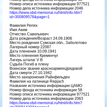
Номер описи источника информации 977521
Номер дела источника информации 2046
https://www.obd-memorial.ru/html/info.htm?
id=300809578&page=1
Фамилия Репях
Имя Аким
Отчество Савельевич
Дата рождения/Возраст 24.09.1906
Место рождения Сумская обл., Заболотово
Лагерный номер 22087
Дата пленения 10.09.1941
Место пленения Кременчуг
Лагерь шталаг V B
Судьба Погиб в плену
Воинское звание красноармеец|рядовой
Дата смерти 27.10.1942
Место захоронения Райнфельден
Фамилия на латинице Repjach
Название источника информации ЦАМО
Номер фонда источника информации 58
Номер описи источника информации 977521
Номер дела источника информации 2063
https://www.obd-memorial.ru/html/info.htm?