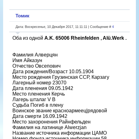
Томик
Дата: Воскресенье, 10 Декабря 2017, 11:11:11 | Сообщение #
4
Оба из одной
A.K. 65006 Rheinfelden , Alü.Werk .
Фамилия Алверцян
Имя Айказун
Отчество Овсепович
Дата рождения/Возраст 10.05.1904
Место рождения Грузинская ССР, Карзагу
Лагерный номер 23070
Дата пленения 09.05.1942
Место пленения Керчь
Лагерь шталаг V B
Судьба Погиб в плену
Воинское звание красноармеец|рядовой
Дата смерти 16.09.1942
Место захоронения Райнфельден
Фамилия на латинице Alwerzjan
Название источника информации ЦАМО
Номер фонда источника информации 58