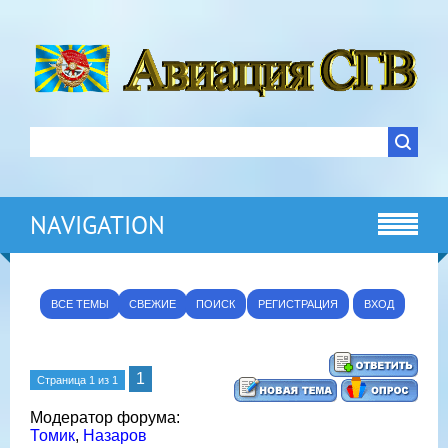
NAVIGATION
ВСЕ ТЕМЫ
СВЕЖИЕ
ПОИСК
РЕГИСТРАЦИЯ
ВХОД
1
Страница
1
из
1
Модератор форума:
Томик
,
Назаров