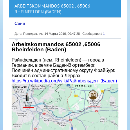
ARBEITSKOMMANDOS 65002 , 65006
RHEINFELDEN (BADEN)
Саня
Дата: Понедельник, 14 Марта 2016, 00:47:28 | Сообщение #
1
Arbeitskommandos 65002 ,65006
Rheinfelden (Baden)
Райнфельден (нем. Rheinfelden) — город в
Германии, в земле Баден-Вюртемберг.
Подчинён административному округу Фрайбург.
Входит в состав района Лёррах.
https://ru.wikipedia.org/wiki/Райнфельден_(Баден)