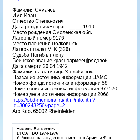
Фамилия Сумачев
Имя Иван
Отчество Степанович
Дата рождения/Возраст __.__.1919
Место рождения Смоленская обл.
Лагерный номер 9176
Место пленения Волковыск
Лагерь шталаг VI K (326)
Судьба Погиб в плену
Воинское звание красноармеец|рядовой
Дата смерти 20.04.1942
Фамилия на латинице Sumatschow
Название источника информации ЦАМО
Номер фонда источника информации 58
Номер описи источника информации 977520
Номер дела источника информации 2068
https://obd-memorial.ru/html/info.htm?
id=300243256&page=2
Arb.Kdo. 65002 Rheinfelden
Николай Викторович
14 ОА ПВО 1974-1976
У России только два союзника - это Армия и Флот