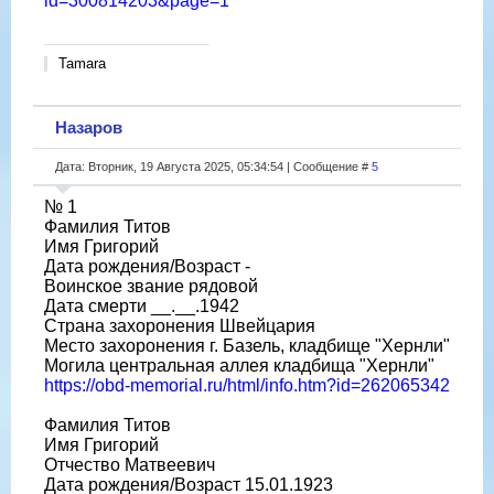
id=300814203&page=1
Tamara
Назаров
Дата: Вторник, 19 Августа 2025, 05:34:54 | Сообщение #
5
№ 1
Фамилия Титов
Имя Григорий
Дата рождения/Возраст -
Воинское звание рядовой
Дата смерти __.__.1942
Страна захоронения Швейцария
Место захоронения г. Базель, кладбище "Хернли"
Могила центральная аллея кладбища "Хернли"
https://obd-memorial.ru/html/info.htm?id=262065342
Фамилия Титов
Имя Григорий
Отчество Матвеевич
Дата рождения/Возраст 15.01.1923