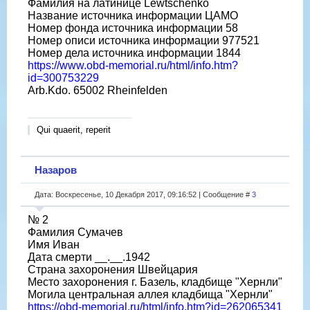
Фамилия на латинице Lewtschenko
Название источника информации ЦАМО
Номер фонда источника информации 58
Номер описи источника информации 977521
Номер дела источника информации 1844
https://www.obd-memorial.ru/html/info.htm?
id=300753229
Arb.Kdo. 65002 Rheinfelden
Qui quaerit, reperit
Назаров
Дата: Воскресенье, 10 Декабря 2017, 09:16:52 | Сообщение #
3
№ 2
Фамилия Сумачев
Имя Иван
Дата смерти __.__.1942
Страна захоронения Швейцария
Место захоронения г. Базель, кладбище "Хернли"
Могила центральная аллея кладбища "Хернли"
https://obd-memorial.ru/html/info.htm?id=262065341