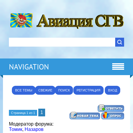
NAVIGATION
ВСЕ ТЕМЫ
СВЕЖИЕ
ПОИСК
РЕГИСТРАЦИЯ
ВХОД
1
Страница
1
из
1
Модератор форума:
Томик
,
Назаров