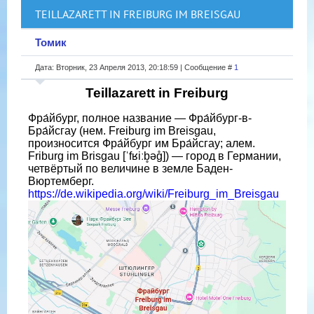
TEILLAZARETT IN FREIBURG IM BREISGAU
Томик
Дата: Вторник, 23 Апреля 2013, 20:18:59 | Сообщение #
1
Teillazarett in Freiburg
Фра́йбург, полное название — Фра́йбург-в-
Бра́йсгау (нем. Freiburg im Breisgau,
произносится Фра́йбург им Бра́йсгау; алем.
Friburg im Brisgau [ˈfʁiːb̥əg̊]) — город в Германии,
четвёртый по величине в земле Баден-
Вюртемберг.
https://de.wikipedia.org/wiki/Freiburg_im_Breisgau