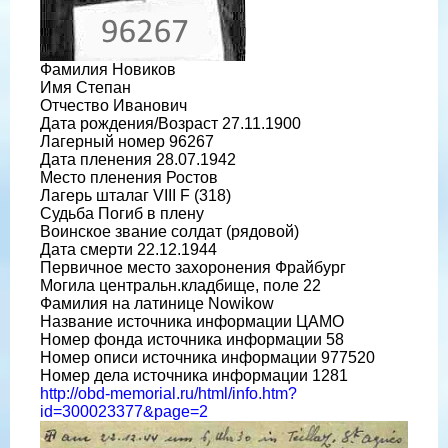
Фамилия Новиков
Имя Степан
Отчество Иванович
Дата рождения/Возраст 27.11.1900
Лагерный номер 96267
Дата пленения 28.07.1942
Место пленения Ростов
Лагерь шталаг VIII F (318)
Судьба Погиб в плену
Воинское звание солдат (рядовой)
Дата смерти 22.12.1944
Первичное место захоронения Фрайбург
Могила центральн.кладбище, поле 22
Фамилия на латинице Nowikow
Название источника информации ЦАМО
Номер фонда источника информации 58
Номер описи источника информации 977520
Номер дела источника информации 1281
http://obd-memorial.ru/html/info.htm?
id=300023377&page=2