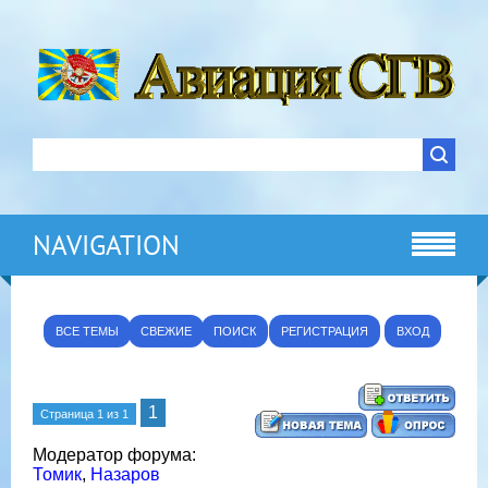
NAVIGATION
ВСЕ ТЕМЫ
СВЕЖИЕ
ПОИСК
РЕГИСТРАЦИЯ
ВХОД
1
Страница
1
из
1
Модератор форума:
Томик
,
Назаров