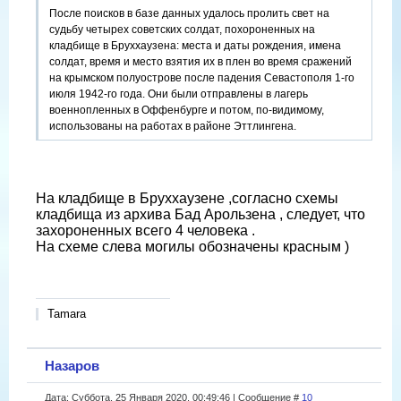
После поисков в базе данных удалось пролить свет на
судьбу четырех советских солдат, похороненных на
кладбище в Бруххаузена: места и даты рождения, имена
солдат, время и место взятия их в плен во время сражений
на крымском полуострове после падения Севастополя 1-го
июля 1942-го года. Они были отправлены в лагерь
военнопленных в Оффенбурге и потом, по-видимому,
использованы на работах в районе Эттлингена.
На кладбище в Бруххаузене ,согласно схемы
кладбища из архива Бад Арользена , следует, что
захороненных всего 4 человека .
На схеме слева могилы обозначены красным )
Tamara
Назаров
Дата: Суббота, 25 Января 2020, 00:49:46 | Сообщение #
10