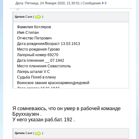
Дата: Пятница, 24 Января 2020, 21:30:51 | Сообщение #
9
Цитата
Саня
(
)
Фамилия Котляров
Имя Степан
Отчество Петрович
Дата рождения/Возраст 13.03.1913
Место рождения Гурово
Лагерный номер 69270
Дата пленения __.07.1942
Место пленения Севастополь
Лагерь шталаг V C
Судьба Погиб в плену
Воинское звание красноармеец|рядовой
Дата смерти 18.01.1943
Я сомневаюсь, что он умер в рабочей команде
Бруххаузен .
У него указан раб.бат. 192 .
Цитата
Саня
(
)