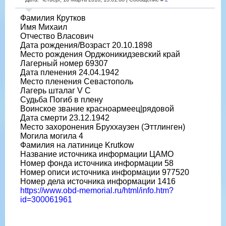
Фамилия Крутков
Имя Михаил
Отчество Власович
Дата рождения/Возраст 20.10.1898
Место рождения Орджоникидзевский край
Лагерный номер 69307
Дата пленения 24.04.1942
Место пленения Севастополь
Лагерь шталаг V C
Судьба Погиб в плену
Воинское звание красноармеец|рядовой
Дата смерти 23.12.1942
Место захоронения Бруххаузен (Эттлинген)
Могила могила 4
Фамилия на латинице Krutkow
Название источника информации ЦАМО
Номер фонда источника информации 58
Номер описи источника информации 977520
Номер дела источника информации 1416
https://www.obd-memorial.ru/html/info.htm?
id=300061961