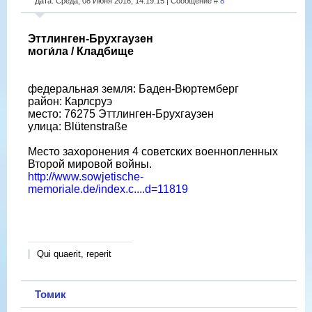
Дата: Среда, 08 Июня 2016, 14:19:15 | Сообщение #
8
Эттлинген-Брухгаузен
моги́ла / Кладбище
федеральная земля: Баден-Вюртемберг
район: Карлсруэ
место: 76275 Эттлинген-Брухгаузен
улица: Blütenstraße
Место захоронения 4 советских военнопленных
Второй мировой войны.
http://www.sowjetische-
memoriale.de/index.c....d=11819
Qui quaerit, reperit
Томик