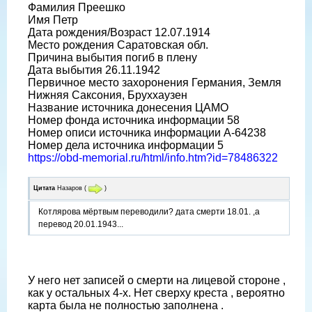
Фамилия Преешко
Имя Петр
Дата рождения/Возраст 12.07.1914
Место рождения Саратовская обл.
Причина выбытия погиб в плену
Дата выбытия 26.11.1942
Первичное место захоронения Германия, Земля
Нижняя Саксония, Бруххаузен
Название источника донесения ЦАМО
Номер фонда источника информации 58
Номер описи источника информации A-64238
Номер дела источника информации 5
https://obd-memorial.ru/html/info.htm?id=78486322
Цитата
Назаров
(
)
Котлярова мёртвым переводили? дата смерти 18.01. ,а
перевод 20.01.1943...
У него нет записей о смерти на лицевой стороне ,
как у остальных 4-х. Нет сверху креста , вероятно
карта была не полностью заполнена .