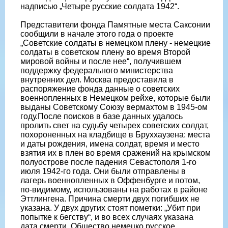
надписью „Четыре русские солдата 1942“.
Представители фонда Памятные места Саксонии
сообщили в начале этого года о проекте
„Советские солдаты в немецком плену - немецкие
солдаты в советском плену во время Второй
мировой войны и после нее“, получившем
поддержку федерального министерства
внутренних дел. Москва предоставила в
распоряжение фонда данные о советских
военнопленных в Немецком рейхе, которые были
выданы Советскому Союзу вермахтом в 1945-ом
году.После поисков в базе данных удалось
пролить свет на судьбу четырех советских солдат,
похороненных на кладбище в Бруххаузена: места
и даты рождения, имена солдат, время и место
взятия их в плен во время сражений на крымском
полуострове после падения Севастополя 1-го
июля 1942-го года. Они были отправлены в
лагерь военнопленных в Оффенбурге и потом,
по-видимому, использованы на работах в районе
Эттлингена. Причина смерти двух погибших не
указана. У двух других стоят пометки: „Убит при
попытке к бегству“, и во всех случаях указана
дата смерти. Общество немецко русское