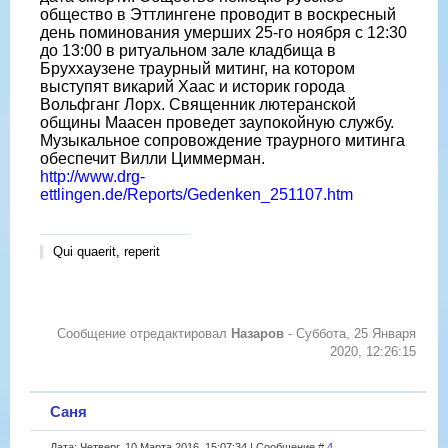
общество в Эттлингене проводит в воскресный
день поминования умерших 25-го ноября с 12:30
до 13:00 в ритуальном зале кладбища в
Бруххаузене траурный митинг, на котором
выступят викарий Хаас и историк города
Вольфганг Лорх. Священник лютеранской
общины Маасен проведет заупокойную службу.
Музыкальное сопровождение траурного митинга
обеспечит Вилли Циммерман.
http://www.drg-
ettlingen.de/Reports/Gedenken_251107.htm
Qui quaerit, reperit
Сообщение отредактировал
Назаров
-
Суббота, 25 Января
2020, 12:26:15
Саня
Дата: Четверг, 10 Марта 2016, 15:07:34 | Сообщение #
4