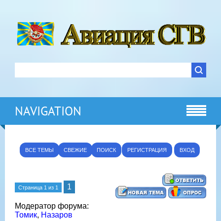
NAVIGATION
ВСЕ ТЕМЫ
СВЕЖИЕ
ПОИСК
РЕГИСТРАЦИЯ
ВХОД
1
Страница
1
из
1
Модератор форума:
Томик
,
Назаров