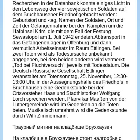
Recherchen in der Datenbank konnte einiges Licht in
den Lebensweg der vier sowjetischen Soldaten auf
dem Bruchhausener Friedhof gebracht werden:
Geburtstort und -tag, Namen der Soldaten, Ort und
Zeit der Gefangennahme bei den Kämpfen um die
Halbinsel Krim, die mit dem Fall der Festung
Sewastopol am 1. Juli 1942 endeten.Abtransport in
das Gefangenenlager in Offenburg und dann
vermutlich Arbeitseinsatz im Raum Ettlingen. Bei
zwei Toten wird als Todesursache unbekannt
angegeben, bei den beiden anderen wird vermerkt:
„Tod bei Fluchtversuch“, jeweils mit Todesdatum. Die
Deutsch-Russische Gesellschaft Ettlingen
veranstaltet am Totensonntag, 25. November, 12:30-
13:00 Uhr, in der Aussegnungshalle des Friedhofs in
Bruchhausen eine Gedenkstunde bei der
Ortsvorsteher Haas und Stadthistoriker Wolfgang
Lorch sprechen werden. Pfarrvikar Maaßen von der
Luthergemeinde wird im Gedenken an die Toten
beten. Musikalisch umrahmt wird die Gedenkstunde
durch Willi Zimmermann.
Траурный митинг на кладбище Бруххаузен
На кладбище в Бруххаузене стоит надгробье с