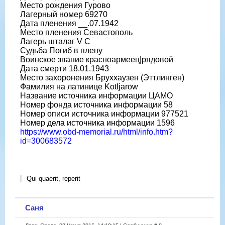
Место рождения Гурово
Лагерный номер 69270
Дата пленения __.07.1942
Место пленения Севастополь
Лагерь шталаг V C
Судьба Погиб в плену
Воинское звание красноармеец|рядовой
Дата смерти 18.01.1943
Место захоронения Бруххаузен (Эттлинген)
Фамилия на латинице Kotljarow
Название источника информации ЦАМО
Номер фонда источника информации 58
Номер описи источника информации 977521
Номер дела источника информации 1596
https://www.obd-memorial.ru/html/info.htm?
id=300683572
Qui quaerit, reperit
Саня