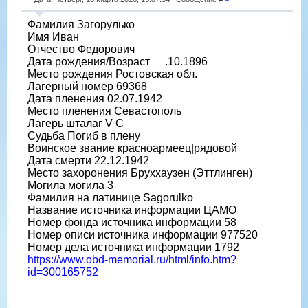
Фамилия Загорулько
Имя Иван
Отчество Федорович
Дата рождения/Возраст __.10.1896
Место рождения Ростовская обл.
Лагерный номер 69368
Дата пленения 02.07.1942
Место пленения Севастополь
Лагерь шталаг V C
Судьба Погиб в плену
Воинское звание красноармеец|рядовой
Дата смерти 22.12.1942
Место захоронения Бруххаузен (Эттлинген)
Могила могила 3
Фамилия на латинице Sagorulko
Название источника информации ЦАМО
Номер фонда источника информации 58
Номер описи источника информации 977520
Номер дела источника информации 1792
https://www.obd-memorial.ru/html/info.htm?
id=300165752