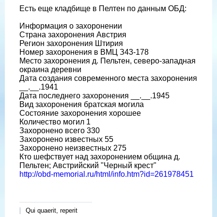
Есть еще кладбище в Пелтен по данным ОБД:
Информация о захоронении
Страна захоронения Австрия
Регион захоронения Штирия
Номер захоронения в ВМЦ З43-178
Место захоронения д. Пельтен, северо-западная
окраина деревни
Дата создания современного места захоронения
__.__.1941
Дата последнего захоронения __.__.1945
Вид захоронения братская могила
Состояние захоронения хорошее
Количество могил 1
Захоронено всего 330
Захоронено известных 55
Захоронено неизвестных 275
Кто шефствует над захоронением община д.
Пельтен; Австрийский "Черный крест"
http://obd-memorial.ru/html/info.htm?id=261978451
Qui quaerit, reperit