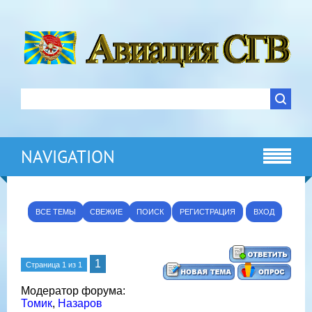
NAVIGATION
ВСЕ ТЕМЫ
СВЕЖИЕ
ПОИСК
РЕГИСТРАЦИЯ
ВХОД
1
Страница
1
из
1
Модератор форума:
Томик
,
Назаров