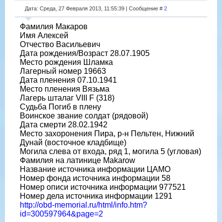
Дата: Среда, 27 Февраля 2013, 11:55:39 | Сообщение #
2
Фамилия Макаров
Имя Алексей
Отчество Васильевич
Дата рождения/Возраст 28.07.1905
Место рождения Шламка
Лагерный номер 19663
Дата пленения 07.10.1941
Место пленения Вязьма
Лагерь шталаг VIII F (318)
Судьба Погиб в плену
Воинское звание солдат (рядовой)
Дата смерти 28.02.1942
Место захоронения Пира, р-н Пельтен, Нижний
Дунай (восточное кладбище)
Могила слева от входа, ряд 1, могила 5 (угловая)
Фамилия на латинице Makarow
Название источника информации ЦАМО
Номер фонда источника информации 58
Номер описи источника информации 977521
Номер дела источника информации 1291
http://obd-memorial.ru/html/info.htm?
id=300597964&page=2