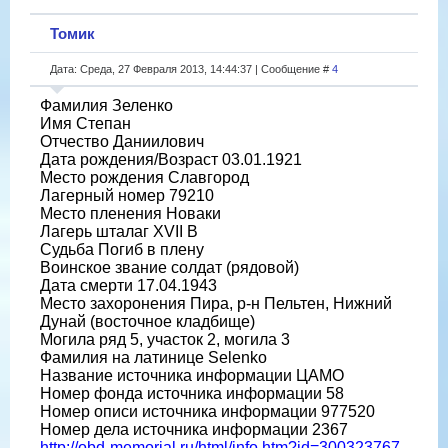
Томик
Дата: Среда, 27 Февраля 2013, 14:44:37 | Сообщение #
4
Фамилия Зеленко
Имя Степан
Отчество Даниилович
Дата рождения/Возраст 03.01.1921
Место рождения Славгород
Лагерный номер 79210
Место пленения Новаки
Лагерь шталаг XVII B
Судьба Погиб в плену
Воинское звание солдат (рядовой)
Дата смерти 17.04.1943
Место захоронения Пира, р-н Пельтен, Нижний
Дунай (восточное кладбище)
Могила ряд 5, участок 2, могила 3
Фамилия на латинице Selenko
Название источника информации ЦАМО
Номер фонда источника информации 58
Номер описи источника информации 977520
Номер дела источника информации 2367
http://obd-memorial.ru/html/info.htm?id=300323767