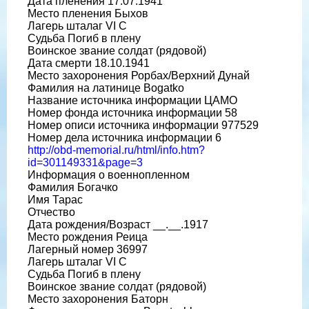
Дата пленения 17.07.1941
Место пленения Быхов
Лагерь шталаг VI C
Судьба Погиб в плену
Воинское звание солдат (рядовой)
Дата смерти 18.10.1941
Место захоронения Рорбах/Верхний Дунай
Фамилия на латинице Bogatko
Название источника информации ЦАМО
Номер фонда источника информации 58
Номер описи источника информации 977529
Номер дела источника информации 6
http://obd-memorial.ru/html/info.htm?
id=301149331&page=3
Информация о военнопленном
Фамилия Богачко
Имя Тарас
Отчество
Дата рождения/Возраст __.__.1917
Место рождения Реица
Лагерный номер 36997
Лагерь шталаг VI C
Судьба Погиб в плену
Воинское звание солдат (рядовой)
Место захоронения Баторн