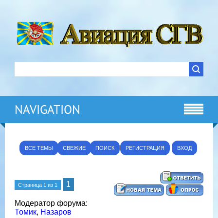
NAVIGATION
ВСЕ ТЕМЫ
СВЕЖИЕ
ПОИСК
РЕГИСТРАЦИЯ
ВХОД
1
Страница
1
из
1
Модератор форума:
Томик
,
Назаров