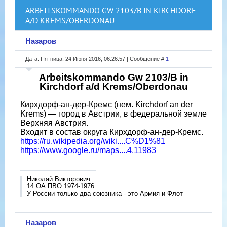
ARBEITSKOMMANDO GW 2103/B IN KIRCHDORF
A/D KREMS/OBERDONAU
Назаров
Дата: Пятница, 24 Июня 2016, 06:26:57 | Сообщение #
1
Arbeitskommando Gw 2103/B in
Kirchdorf a/d Krems/Oberdonau
Кирхдорф-ан-дер-Кремс (нем. Kirchdorf an der
Krems) — город в Австрии, в федеральной земле
Верхняя Австрия.
Входит в состав округа Кирхдорф-ан-дер-Кремс.
https://ru.wikipedia.org/wiki....C%D1%81
https://www.google.ru/maps....4.11983
Николай Викторович
14 ОА ПВО 1974-1976
У России только два союзника - это Армия и Флот
Назаров