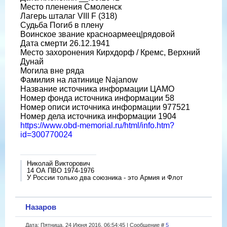
Место пленения Смоленск
Лагерь шталаг VIII F (318)
Судьба Погиб в плену
Воинское звание красноармеец|рядовой
Дата смерти 26.12.1941
Место захоронения Кирхдорф / Кремс, Верхний
Дунай
Могила вне ряда
Фамилия на латинице Najanow
Название источника информации ЦАМО
Номер фонда источника информации 58
Номер описи источника информации 977521
Номер дела источника информации 1904
https://www.obd-memorial.ru/html/info.htm?
id=300770024
Николай Викторович
14 ОА ПВО 1974-1976
У России только два союзника - это Армия и Флот
Назаров
Дата: Пятница, 24 Июня 2016, 06:54:45 | Сообщение #
5