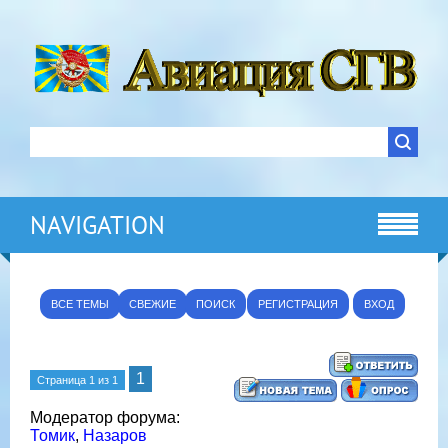
NAVIGATION
ВСЕ ТЕМЫ
СВЕЖИЕ
ПОИСК
РЕГИСТРАЦИЯ
ВХОД
1
Страница
1
из
1
Модератор форума:
Томик
,
Назаров