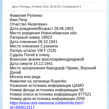
Дата: Пятница, 24 Июня 2016, 06:30:34 | Сообщение #
2
Фамилия Рупенко
Имя Петр
Отчество Яковлевич
Дата рождения/Возраст 28.06.1903
Место рождения Новосибирская обл.
Лагерный номер 19923
Дата пленения 08.10.1941
Место пленения Сухиничи
Лагерь шталаг VIII F (318)
Судьба Погиб в плену
Воинское звание красноармеец|рядовой
Дата смерти 14.12.1941
Место захоронения Кирхдорф / Кремс, Верхний
Дунай
Могила вне ряда
Фамилия на латинице Rupenko
Название источника информации ЦАМО
Номер фонда источника информации 58
Номер описи источника информации 977521
Номер дела источника информации 2059
https://www.obd-memorial.ru/html/info.htm?
id=300813317