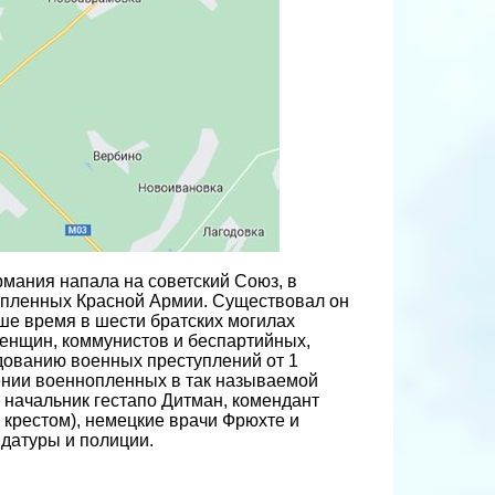
рмания напала на советский Союз, в
опленных Красной Армии. Существовал он
наше время в шести братских могилах
 женщин, коммунистов и беспартийных,
едованию военных преступлений от 1
ении военнопленных в так называемой
 начальник гестапо Дитман, комендант
крестом), немецкие врачи Фрюхте и
датуры и полиции.