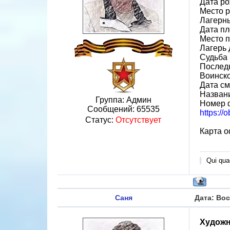
Дата ро
Место р
Лагерн
Дата пл
Место п
Лагерь 
Судьба 
Послед
Воинско
Дата см
Назван
Группа: Админ
Номер 
Сообщений:
65535
https:/
Статус:
Отсутствует
Карта о
Qui quae
Саня
Дата: Вос
Художн