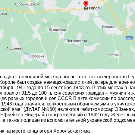
ез два с половиной месяца после того, как гитлеровская Ге
Хороле был создан немецко-фашистский лагерь для военн
нтября 1941 года по 15 сентября 1943-го. В этих местах в 
я прах от 91,5 до 100 тысяч советских граждан – мужчин и
ев разных городов и сел СССР. В акте комиссии по рассл
 1943 года значится: конкретными обвиняемыми в уничтож
ской яме" (ДУЛАГ №160) являются гебиткомиссар Эйзенах,
 Ефрейтер Нидерайн (награжденный в 1942 году Железным 
 а также полицаи из вспомогательной украинской ордкомен
к на месте концлагеря Хорольская яма