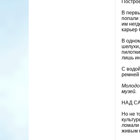
Построе
В первы
попали 
им негд
карьер 
В одном
шелухи,
пилотки
лишь ин
С водой
ремней 
Молодо
музей.
НАД С
Но не т
культур
ломали 
живым н