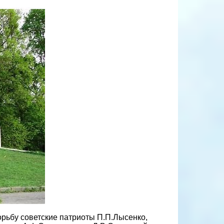
орьбу советские патриоты П.П.Лысенко,