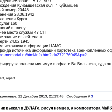
ждения/Возраст 15.12.1900
ождения Куйбышевская обл., г. Куйбышев
ый номер 20448
енения 28.06.1942
ленения Курск
дулаг 160
погиб в плену
нее место службы 47 СП
е звание ст. лейтенант
ерти 24.02.1945
ие источника информации ЦАМО
фонда источника информации Картотека военнопленных о
/obd-memorial.ru/html/info.htm?id=272176049&p=2
фицеру заполнена минимум в офлаге Вл.Волынска, куда он 
rit, reperit
кресенье, 22 Декабря 2013, 21:29:48 | Сообщение #
3
ик выжил в ДУЛАГе, рисуя немцев, а композитора Май