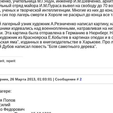
ченко, учительница М.Г.Яцун, инженер И.М.Шевченко, архит
ьный отряд майора И.М.Пураса вывел на свободу до 70 в
, ученых и творческой интеллигенции. Многие из них до ко
о сих пор лагерь смерти в Хороле не раскрыл до конца все 
лагерный узник художник А.Резниченко написал картину, н
ники издевались над военнопленными, натравливая на них
и. Эта картина была отправлена в Германию в Нюрнберг. 
художник из Красноярска Е.Кобытев в картинах-этюдах и в
ская яма", изданных в книгоиздательстве в Харькове. Про
 Дубов написал повесть "Біля самотнього дерева".
rit, reperit
рник, 26 Марта 2013, 01:03:01 | Сообщение #
2
агере:
я Попов
силий
во Федорович