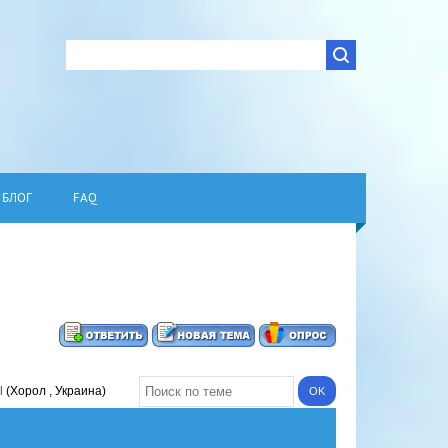
БЛОГ
FAQ
l
(Хорол , Украина)