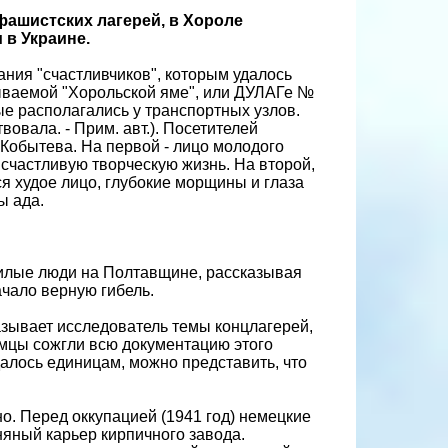
фашистских лагерей, в Хороле
 в Украине.
ния "счастливчиков", которым удалось
зываемой "Хорольской яме", или ДУЛАГе №
е располагались у транспортных узлов.
овала. - Прим. авт.). Посетителей
Кобытева. На первой - лицо молодого
в счастливую творческую жизнь. На второй,
ся худое лицо, глубокие морщины и глаза
ы ада.
жилые люди на Полтавщине, рассказывая
ачало верную гибель.
казывает исследователь темы концлагерей,
емцы сожгли всю документацию этого
далось единицам, можно представить, что
. Перед оккупацией (1941 год) немецкие
яный карьер кирпичного завода.