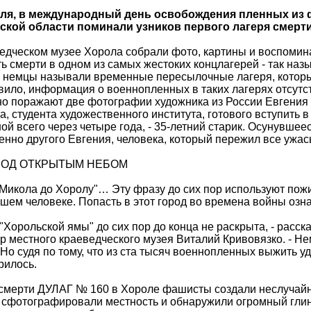
еля, в международный день освобождения пленных из 
ской области поминали узников первого лагеря смерти
едческом музее Хорола собрали фото, картины и воспомина
ь смерти в одном из самых жестоких концлагерей - так на
к немцы называли временные пересылочные лагеря, которы
вило, информация о военнопленных в таких лагерях отсутств
о поражают две фотографии художника из России Евгения 
а, студента художественного института, готового вступить 
ой всего через четыре года, - 35-летний старик. Осунувшее
нно другого Евгения, человека, который пережил все ужас
ПОД ОТКРЫТЫМ НЕБОМ
Микола до Хоролу"… Эту фразу до сих пор используют по
шем человеке. Попасть в этот город во времена войны озн
 "Хорольской ямы" до сих пор до конца не раскрыта, - расс
р местного краеведческого музея Виталий Кривовязко. - Н
 Но судя по тому, что из ста тысяч военнопленных выжить у
рилось.
смерти ДУЛАГ № 160 в Хороле фашисты создали неслучайно
 сфотографировали местность и обнаружили огромный глин