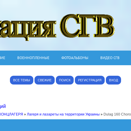
ШИЕ
ВОЕННОПЛЕННЫЕ
ФОТОАЛЬБОМЫ
ВИДЕО СГВ
ВСЕ ТЕМЫ
СВЕЖИЕ
ПОИСК
РЕГИСТРАЦИЯ
ВХОД
дий
 КОНЦЛАГЕРЯ
»
Лагеря и лазареты на территории Украины
»
Dulag 160 Choro