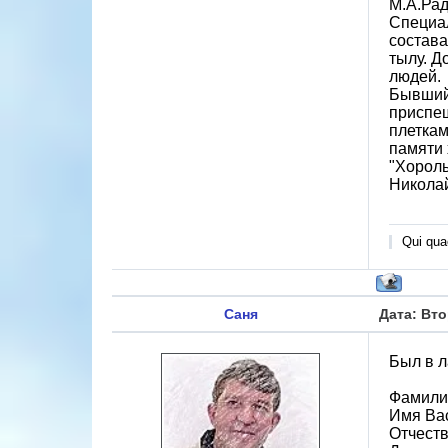
М.А.Рад
Специал
состава
тылу. Д
людей.
Бывший 
приспеш
плеткам
памяти 
"Хороль
Николай
Qui quae
Саня
Дата: Вто
Был в л
Фамили
Имя Ва
Отчест