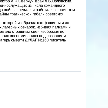
ектор А.Ф.Оверчук, врач Л.В.Орловский.
оеннослужащих из числа командного
нца войны воевали и работали в советском
тайны трагической гибели советских
а которой изобразил как фашисты и их
 лагерных овчарок, избивая палками и
Немало страшных сцен изобразил по
 своих воспоминаниях под названием
 лагерь смерти ДУЛАГ №160 писатель