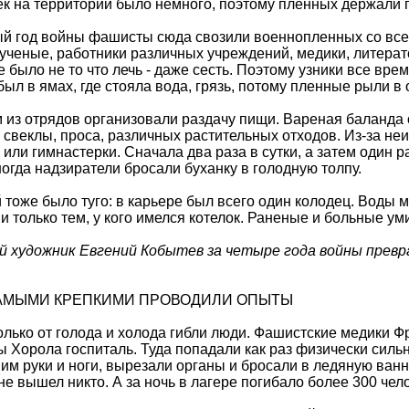
к на территории было немного, поэтому пленных держали 
й год войны фашисты сюда свозили военнопленных со все
ученые, работники различных учреждений, медики, литерато
е было не то что лечь - даже сесть. Поэтому узники все вре
был в ямах, где стояла вода, грязь, потому пленные рыли в
 из отрядов организовали раздачу пищи. Вареная баланда
 свеклы, проса, различных растительных отходов. Из-за не
 или гимнастерки. Сначала два раза в сутки, а затем один р
огда надзиратели бросали буханку в голодную толпу.
 тоже было туго: в карьере был всего один колодец. Воды 
и только тем, у кого имелся котелок. Раненые и больные у
й художник Евгений Кобытев за четыре года войны превр
АМЫМИ КРЕПКИМИ ПРОВОДИЛИ ОПЫТЫ
олько от голода и холода гибли люди. Фашистские медики 
ы Хорола госпиталь. Туда попадали как раз физически сил
им руки и ноги, вырезали органы и бросали в ледяную ванн
е вышел никто. А за ночь в лагере погибало более 300 чел