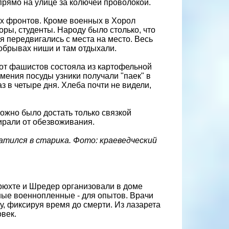
прямо на улице за колючей проволокой.
х фронтов. Кроме военных в Хорол
ры, студенты. Народу было столько, что
мя передвигались с места на место. Весь
 обрывах ниши и там отдыхали.
 от фашистов состояла из картофельной
имения посуды узники получали "паек" в
аз в четыре дня. Хлеба почти не видели,
можно было достать только связкой
мирали от обезвоживания.
атился в старика. Фото: краеведческий
Фрюхте и Шредер организовали в доме
ьные военнопленные - для опытов. Врачи
у, фиксируя время до смерти. Из лазарета
овек.