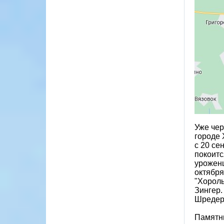
Уже чер
городе 
с 20 се
покоитс
уроженц
октября
"Хороль
Зингер.
Шредер,
Памятни