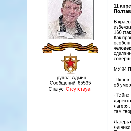
11 апр
Полтав
В краев
избежат
160 (та
Как пра
особенн
человек
сделанн
соверше
МУКИ 
Группа: Админ
"Пішов 
Сообщений:
65535
об умер
Статус:
Отсутствует
- Тайна
директо
лагеря.
там тво
Лагерь 
летчики