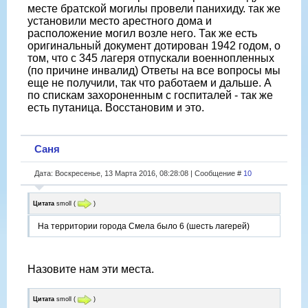
месте братской могилы провели панихиду. так же
установили место арестного дома и
расположение могил возле него. Так же есть
оригинальный документ дотирован 1942 годом, о
том, что с 345 лагеря отпускали военнопленных
(по причине инвалид) Ответы на все вопросы мы
еще не получили, так что работаем и дальше. А
по спискам захороненным с госпиталей - так же
есть путаница. Восстановим и это.
Саня
Дата: Воскресенье, 13 Марта 2016, 08:28:08 | Сообщение #
10
Цитата
smoll
(
)
На территории города Смела было 6 (шесть лагерей)
Назовите нам эти места.
Цитата
smoll
(
)