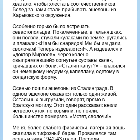
хватало, чтобы хлестать соотечественников.
Вслед за нами стали прибывать эшелоны из
Харьковского окружения.
Особенно горько было встречать
севастопольцев. Покалеченные, в тельняшках,
они ползли, стучали кулаками по земле, ругались
и плакали: «Нам бы снарядов! Мы бы им дали,
сволочам! Теперь издеваются!». А издевался и
«доктор Мирзоев», через колено
«выпрямлявший» согнутые суставы калек,
кричавших от боли. «Сталин капут?» – кланялся
он немецкому недоумку, капеллану, одетому в
солдатскую форму.
Осенью пошли эшелоны из Сталинграда. В
одном эшелоне оказался только один живой.
Остальных выгрузили, говорят, прямо в
братскую могилу. Этот один рассказал: везли
четверо суток, не кормили, не поили,
большинство померзло. «Мстят, сволочи!»
Меня, более слабого физически, лагерная вошь
свалила в тифозный барак. Провалялся там
осень и зиму 1942-43 годов. Посреди