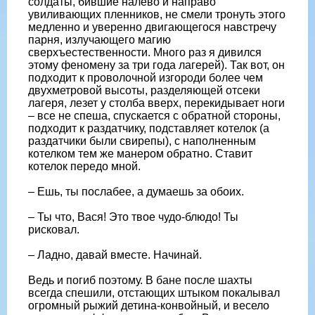
солдаты, бившие налево и направо
увиливающих пленников, не смели тронуть этого
медленно и уверенно двигающегося навстречу
парня, излучающего магию
сверхъестественности. Много раз я дивился
этому феномену за три года лагерей). Так вот, он
подходит к проволочной изгороди более чем
двухметровой высоты, разделяющей отсеки
лагеря, лезет у столба вверх, перекидывает ноги
– все не спеша, спускается с обратной стороны,
подходит к раздатчику, подставляет котелок (а
раздатчики были свирепы), с наполненным
котелком тем же манером обратно. Ставит
котелок передо мной.
– Ешь, ты послабее, а думаешь за обоих.
– Ты что, Вася! Это твое чудо-блюдо! Ты
рисковал.
– Ладно, давай вместе. Начинай.
Ведь и погиб поэтому. В бане после шахты
всегда спешили, отстающих штыком покалывал
огромный рыжий детина-конвойный, и весело