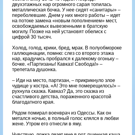
двухэтажных нар огромного сарая топилась
металлическая бочка. У нее сидят «санитары» –
переболевшие. Днем у них много работы – идет
на потоке замена «новым пополнением» мест,
освобождаемых вывезенными в братскую
могилу. Позже на ней установят обелиск с
цифрой 30 тысяч.
Холод, голод, крики, бред, мрак. В полуобмороке
галлюцинации, помню: слез со второго этажа
нар, крадучись пробрался к далекому огоньку –
бочке. «Партизаны! Кавказ! Свобода!» –
трепетала душонка.
– Иди на место, партизан, – прикрикнуло злое
чудище у костра. «А! Это мне померещилось!» –
рухнула сказка. Кавказ? Да, это сказка из
счастливого детства, пораженного красотой
благодатного края.
Рядом помирал военврач из Одессы. Как он
метался ночью, в полный голос клялся в любви
жене. Утром его отнесли в яму.
Чувствую, ложка лезет мне в рот, пшенная каша.