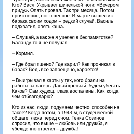
Кто? Вася. Укрывает шинелькой ноги: «Вечером
приду». Опять провал. Так три месяца. Потом
прояснение, постепенное. В марте вышел из
барака своим ходом – редкий случай. Василь
подхватил, опять каша.
– Слушай, а как же я уцелел в беспамятстве?
Баланду-то я не получал.
– Кормил.
– Где брал пшено? Где варил? Как проникал в
барак? Ведь все запрещено, карается!
– Выигрывал в карты у тех, кого брали на
работы за лагерь. Давай крепчай, будем убегать.
Каков? Сам худющ, глаза воспалены. Как, когда,
чем отблагодарю?
Кто из нас, люди, подумаем честно, способен на
такое? Когда потом, в 1948-м, в студенческой
общаге, лежа перед сном, Генка Созинов
спросил, что выше – любовь или дружба, я
убежденно ответил – дружба!