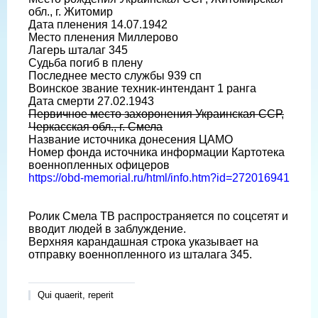
обл., г. Житомир
Дата пленения 14.07.1942
Место пленения Миллерово
Лагерь шталаг 345
Судьба погиб в плену
Последнее место службы 939 сп
Воинское звание техник-интендант 1 ранга
Дата смерти 27.02.1943
Первичное место захоронения Украинская ССР,
Черкасская обл., г. Смела
Название источника донесения ЦАМО
Номер фонда источника информации Картотека
военнопленных офицеров
https://obd-memorial.ru/html/info.htm?id=272016941
Ролик Смела ТВ распространяется по соцсетят и
вводит людей в заблуждение.
Верхняя карандашная строка указывает на
отправку военнопленного из шталага 345.
Qui quaerit, reperit