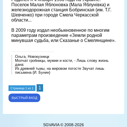
Поселок Малая Яблоновка (Мала Яблунівка) и
железнодорожная станция Бобринская (им. Т.Г.
Шевченко) при городе Смела Черкасской
области...
В 2009 году издал необыкновенное по многим
параметрам произведение «Земли родной
минувшая судьба, или Сказанье о Смелянщине».
Ольга, Новокузнецк
Молчат гробницы, мумии и кости, - Лишь слову жизнь
дана:
Из древней тьмы, на мировом погосте Звучат лишь
письмена (И. Бунин)
1
Страница
1
из
1
SGVAVIA © 2008-2026