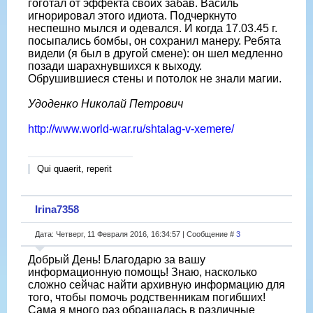
гоготал от эффекта своих забав. Василь
игнорировал этого идиота. Подчеркнуто
неспешно мылся и одевался. И когда 17.03.45 г.
посыпались бомбы, он сохранил манеру. Ребята
видели (я был в другой смене): он шел медленно
позади шарахнувшихся к выходу.
Обрушившиеся стены и потолок не знали магии.
Удоденко Николай Петрович
http://www.world-war.ru/shtalag-v-xemere/
Qui quaerit, reperit
Irina7358
Дата: Четверг, 11 Февраля 2016, 16:34:57 | Сообщение #
3
Добрый День! Благодарю за вашу
информационную помощь! Знаю, насколько
сложно сейчас найти архивную информацию для
того, чтобы помочь родственникам погибших!
Сама я много раз обращалась в различные