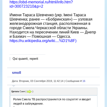
https://obd-memorial.ru/html/info.htm?
id=300723210&p=2
Имени Тараса Шевченко (укр. Імені Тараса
Шевченка; ранее — «Бобринская») — узловая
железнодорожная станция, расположенная в
городе Смела Черкасской области Украины.
Находится на пересечении линий Киев — Днепр
и Бахмач — Помошная — Одесса.
https://ru.wikipedia.org/wiki....%D1%8F)
Qui quaerit, reperit
smoll
Дата: Вторник, 03 Сентября 2019, 11:42:14 | Сообщение #
16
Цитата
Саня
(
)
Ролик Смела ТВ распространяется по соцсетят и вводит
людей в заблуждение.