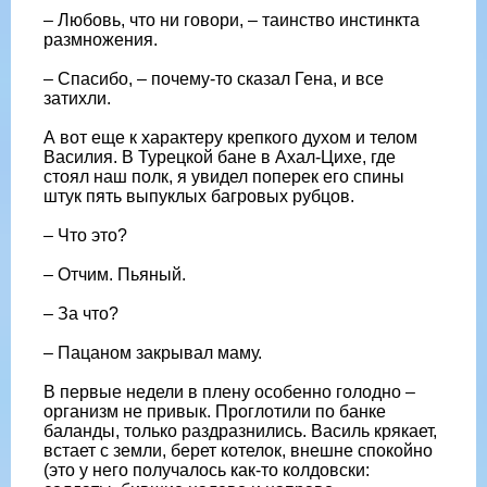
– Любовь, что ни говори, – таинство инстинкта
размножения.
– Спасибо, – почему-то сказал Гена, и все
затихли.
А вот еще к характеру крепкого духом и телом
Василия. В Турецкой бане в Ахал-Цихе, где
стоял наш полк, я увидел поперек его спины
штук пять выпуклых багровых рубцов.
– Что это?
– Отчим. Пьяный.
– За что?
– Пацаном закрывал маму.
В первые недели в плену особенно голодно –
организм не привык. Проглотили по банке
баланды, только раздразнились. Василь крякает,
встает с земли, берет котелок, внешне спокойно
(это у него получалось как-то колдовски: