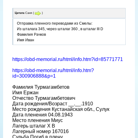
Цитата
Саня
(
)
Отправка пленного переводами из Смелы:
Из шталага 345, через шталаг 360 , в шталаг III D
Фамилия Рачков
Имя Иван
https://obd-memorial.ru/html/info.htm?id=85771771
https://obd-memorial.ru/html/info.htm?
id=300906888&p=1
Фамилия Турмагамбетов
Имя Ержан
Отчество Турмагамбетович
Дата рождения/Возраст __.__.1910
Место рождения Кустанайская обл., Сулук
Дата пленения 04.08.1943
Место пленения Миус
Лагерь шталаг X B
Лагерный номер 167016
Судьба Погиб в плену