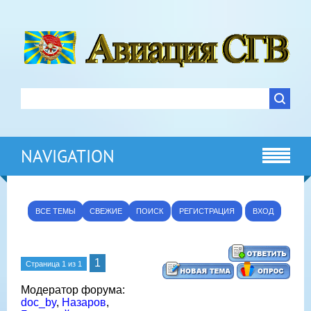
NAVIGATION
ВСЕ ТЕМЫ
СВЕЖИЕ
ПОИСК
РЕГИСТРАЦИЯ
ВХОД
1
Страница
1
из
1
Модератор форума:
doc_by
,
Назаров
,