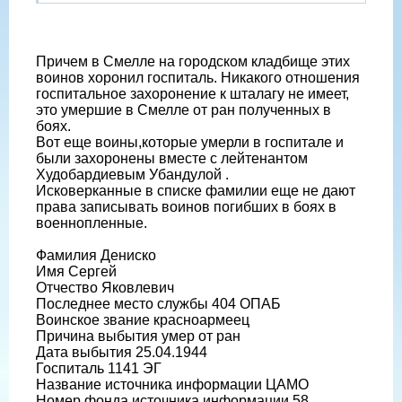
Причем в Смелле на городском кладбище этих
воинов хоронил госпиталь. Никакого отношения
госпитальное захоронение к шталагу не имеет,
это умершие в Смелле от ран полученных в
боях.
Вот еще воины,которые умерли в госпитале и
были захоронены вместе с лейтенантом
Худобардиевым Убандулой .
Исковерканные в списке фамилии еще не дают
права записывать воинов погибших в боях в
военнопленные.
Фамилия Дениско
Имя Сергей
Отчество Яковлевич
Последнее место службы 404 ОПАБ
Воинское звание красноармеец
Причина выбытия умер от ран
Дата выбытия 25.04.1944
Госпиталь 1141 ЭГ
Название источника информации ЦАМО
Номер фонда источника информации 58