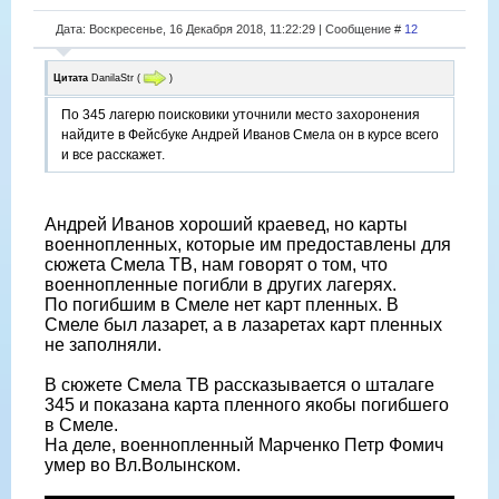
Дата: Воскресенье, 16 Декабря 2018, 11:22:29 | Сообщение #
12
Цитата
DanilaStr
(
)
По 345 лагерю поисковики уточнили место захоронения
найдите в Фейсбуке Андрей Иванов Смела он в курсе всего
и все расскажет.
Андрей Иванов хороший краевед, но карты
военнопленных, которые им предоставлены для
сюжета Смела ТВ, нам говорят о том, что
военнопленные погибли в других лагерях.
По погибшим в Смеле нет карт пленных. В
Смеле был лазарет, а в лазаретах карт пленных
не заполняли.
В сюжете Смела ТВ рассказывается о шталаге
345 и показана карта пленного якобы погибшего
в Смеле.
На деле, военнопленный Марченко Петр Фомич
умер во Вл.Волынском.