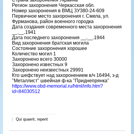
Регион захоронения Черкасская обл.
Номер захоронения в ВМЦ ЗУ380-24-609
Первичное место захоронения г. Смела, ул.
Фурманова, район военного городка
Дата создания современного места захоронения
__.__.1941
Дата последнего захоронения __.__.1944
Вид захоронения братская могила
Состояние захоронения хорошее
Количество могил 1
Захоронено всего 30000
Захоронено известных 9
Захоронено неизвестных 29991
Кто шефствует над захоронением в/ч 16494, з-д
"Металлист" швейная ф-ка "Приднепрянка"
https://www.obd-memorial.ru/html/info.htm?
id=84030512
Qui quaerit, reperit