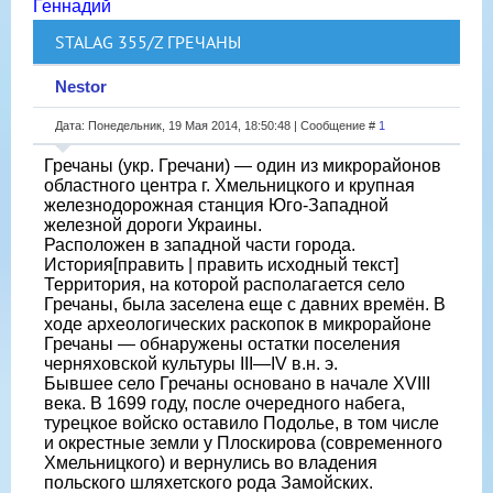
Геннадий
STALAG 355/Z ГРЕЧАНЫ
Nestor
Дата: Понедельник, 19 Мая 2014, 18:50:48 | Сообщение #
1
Гречаны (укр. Гречани) — один из микрорайонов
областного центра г. Хмельницкого и крупная
железнодорожная станция Юго-Западной
железной дороги Украины.
Расположен в западной части города.
История[править | править исходный текст]
Территория, на которой располагается село
Гречаны, была заселена еще с давних времён. В
ходе археологических раскопок в микрорайоне
Гречаны — обнаружены остатки поселения
черняховской культуры III—IV в.н. э.
Бывшее село Гречаны основано в начале XVIII
века. В 1699 году, после очередного набега,
турецкое войско оставило Подолье, в том числе
и окрестные земли у Плоскирова (современного
Хмельницкого) и вернулись во владения
польского шляхетского рода Замойских.