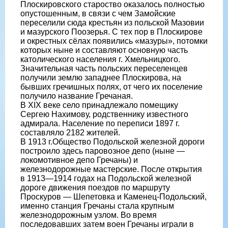
Плоскировского староство оказалось полностью
опустошенным, в связи с чем Замойские
переселили сюда крестьян из польской Мазовии
и мазурского Поозерья. С тех пор в Плоскирове
и окрестных сëлах появились «мазуры», потомки
которых ныне и составляют основную часть
католического населения г. Хмельницкого.
Значительная часть польских переселенцев
получили землю западнее Плоскирова, на
бывших гречишных полях, от чего их поселение
получило название Гречаная.
В XIX веке село принадлежало помещику
Сергею Нахимову, родственнику известного
адмирала. Население по переписи 1897 г.
составляло 2182 жителей.
В 1913 г.Общество Подольской железной дороги
построило здесь паровозное депо (ныне —
локомотивное депо Гречаны) и
железнодорожные мастерские. После открытия
в 1913—1914 годах на Подольской железной
дороге движения поездов по маршруту
Проскуров — Шепетовка и Каменец-Подольский,
именно станция Гречаны стала крупным
железнодорожным узлом. Во время
последовавших затем воен Гречаны играли в