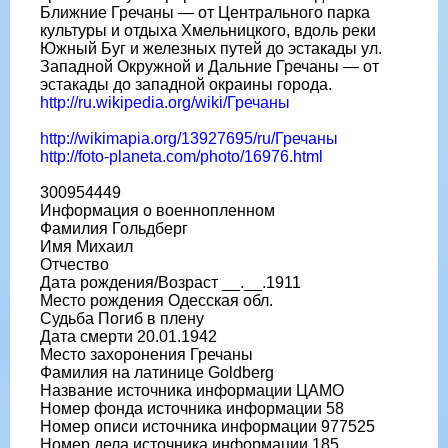
Ближние Гречаны — от Центрального парка
культуры и отдыха Хмельницкого, вдоль реки
Южный Буг и железных путей до эстакады ул.
Западной Окружной и Дальние Гречаны — от
эстакады до западной окраины города.
http://ru.wikipedia.org/wiki/Гречаны
http://wikimapia.org/13927695/ru/Гречаны
http://foto-planeta.com/photo/16976.html
300954449
Информация о военнопленном
Фамилия Гольдберг
Имя Михаил
Отчество
Дата рождения/Возраст __.__.1911
Место рождения Одесская обл.
Судьба Погиб в плену
Дата смерти 20.01.1942
Место захоронения Гречаны
Фамилия на латинице Goldberg
Название источника информации ЦАМО
Номер фонда источника информации 58
Номер описи источника информации 977525
Номер дела источника информации 185