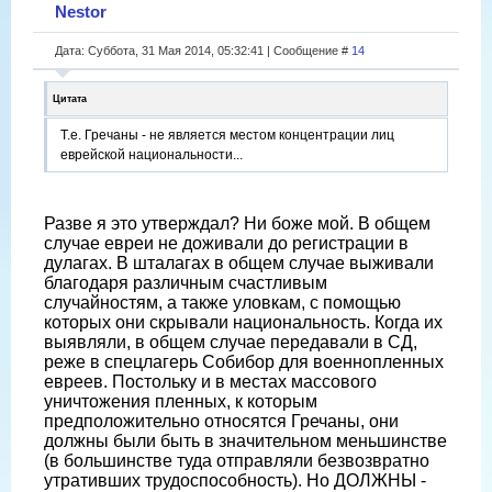
Nestor
Дата: Суббота, 31 Мая 2014, 05:32:41 | Сообщение #
14
Цитата
Т.е. Гречаны - не является местом концентрации лиц
еврейской национальности...
Разве я это утверждал? Ни боже мой. В общем
случае евреи не доживали до регистрации в
дулагах. В шталагах в общем случае выживали
благодаря различным счастливым
случайностям, а также уловкам, с помощью
которых они скрывали национальность. Когда их
выявляли, в общем случае передавали в СД,
реже в спецлагерь Собибор для военнопленных
евреев. Постольку и в местах массового
уничтожения пленных, к которым
предположительно относятся Гречаны, они
должны были быть в значительном меньшинстве
(в большинстве туда отправляли безвозвратно
утративших трудоспособность). Но ДОЛЖНЫ -