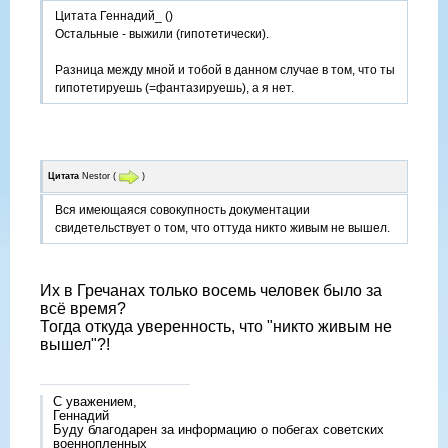
Цитата Геннадий_ ()
Остальные - выжили (гипотетически).
Разница между мной и тобой в данном случае в том, что ты
гипотетируешь (=фантазируешь), а я нет.
Цитата
Nestor
(
)
Вся имеющаяся совокупность документации
свидетельствует о том, что оттуда никто живым не вышел.
Их в Гречанах только восемь человек было за
всё время?
Тогда откуда уверенность, что "никто живым не
вышел"?!
С уважением,
Геннадий
Буду благодарен за информацию о побегах советских
военнопленных