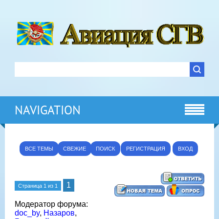
NAVIGATION
ВСЕ ТЕМЫ
СВЕЖИЕ
ПОИСК
РЕГИСТРАЦИЯ
ВХОД
1
Страница
1
из
1
Модератор форума:
doc_by
,
Назаров
,