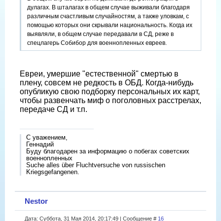
дулагах. В шталагах в общем случае выживали благодаря
различным счастливым случайностям, а также уловкам, с
помощью которых они скрывали национальность. Когда их
выявляли, в общем случае передавали в СД, реже в
спецлагерь Собибор для военнопленных евреев.
Евреи, умершие "естественной" смертью в
плену, совсем не редкость в ОБД. Когда-нибудь
опубликую свою подборку персональных их карт,
чтобы развенчать миф о поголовных расстрелах,
передаче СД и т.п.
С уважением,
Геннадий
Буду благодарен за информацию о побегах советских
военнопленных
Suche alles über Fluchtversuche von russischen
Kriegsgefangenen.
Nestor
Дата: Суббота, 31 Мая 2014, 20:17:49 | Сообщение #
16