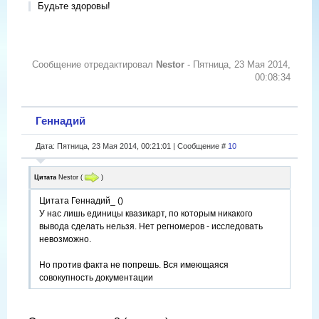
Будьте здоровы!
Сообщение отредактировал
Nestor
-
Пятница, 23 Мая 2014,
00:08:34
Геннадий
Дата: Пятница, 23 Мая 2014, 00:21:01 | Сообщение #
10
Цитата
Nestor
(
)
Цитата Геннадий_ ()
У нас лишь единицы квазикарт, по которым никакого
вывода сделать нельзя. Нет регномеров - исследовать
невозможно.
Но против факта не попрешь. Вся имеющаяся
совокупность документации