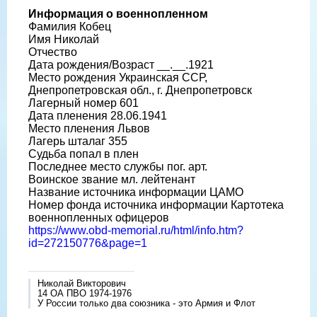
Информация о военнопленном
Фамилия Кобец
Имя Николай
Отчество
Дата рождения/Возраст __.__.1921
Место рождения Украинская ССР,
Днепропетровская обл., г. Днепропетровск
Лагерный номер 601
Дата пленения 28.06.1941
Место пленения Львов
Лагерь шталаг 355
Судьба попал в плен
Последнее место службы пог. арт.
Воинское звание мл. лейтенант
Название источника информации ЦАМО
Номер фонда источника информации Картотека
военнопленных офицеров
https://www.obd-memorial.ru/html/info.htm?
id=272150776&page=1
Николай Викторович
14 ОА ПВО 1974-1976
У России только два союзника - это Армия и Флот