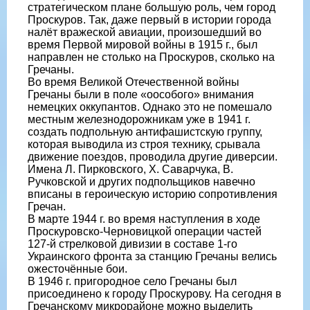
стратегическом плане большую роль, чем город
Проскуров. Так, даже первый в истории города
налëт вражеской авиации, произошедший во
время Первой мировой войны в 1915 г., был
направлен не столько на Проскуров, сколько на
Гречаны.
Во время Великой Отечественной войны
Гречаны были в поле «оособого» внимания
немецких оккупантов. Однако это не помешало
местным железнодорожникам уже в 1941 г.
создать подпольную антифашистскую группу,
которая выводила из строя технику, срывала
движение поездов, проводила другие диверсии.
Имена Л. Пирковского, X. Саварчука, В.
Ручковской и других подпольщиков навечно
вписаны в героическую историю сопротивления
Гречан.
В марте 1944 г. во время наступления в ходе
Проскуровско-Черновицкой операции частей
127-й стрелковой дивизии в составе 1-го
Украинского фронта за станцию Гречаны велись
ожесточëнные бои.
В 1946 г. пригородное село Гречаны был
присоединено к городу Проскурову. На сегодня в
Гречанскому микрорайоне можно выделить