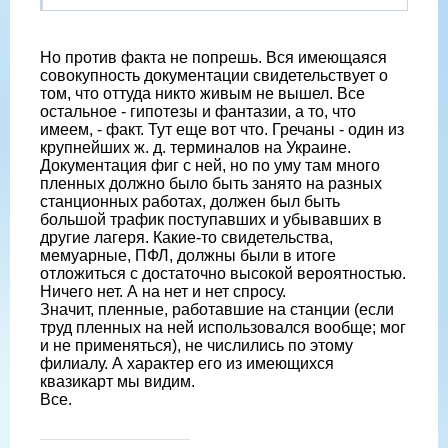
Но против факта не попрешь. Вся имеющаяся
совокупность документации свидетельствует о
том, что оттуда никто живым не вышел. Все
остальное - гипотезы и фантазии, а то, что
имеем, - факт. Тут еще вот что. Гречаны - один из
крупнейших ж. д. терминалов на Украине.
Документация фиг с ней, но по уму там много
пленных должно было быть занято на разных
станционных работах, должен был быть
большой трафик поступавших и убывавших в
другие лагеря. Какие-то свидетельства,
мемуарные, ПФЛ, должны были в итоге
отложиться с достаточно высокой вероятностью.
Ничего нет. А на нет и нет спросу.
Значит, пленные, работавшие на станции (если
труд пленных на ней использовался вообще; мог
и не применяться), не числились по этому
филиалу. А характер его из имеющихся
квазикарт мы видим.
Все.