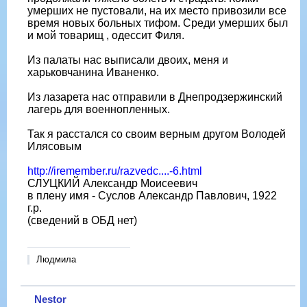
умерших не пустовали, на их место привозили все
время новых больных тифом. Среди умерших был
и мой товарищ , одессит Филя.
Из палаты нас выписали двоих, меня и
харьковчанина Иваненко.
Из лазарета нас отправили в Днепродзержинский
лагерь для военнопленных.
Так я расстался со своим верным другом Володей
Илясовым
http://iremember.ru/razvedc....-6.html
СЛУЦКИЙ Александр Моисеевич
в плену имя - Суслов Александр Павлович, 1922
г.р.
(сведений в ОБД нет)
Людмила
Nestor