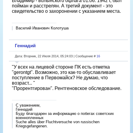
Владимир - волынского офлага 01.06. 1942 г, был
пойман и расстрелян. А третий документ - это
свидетельство о захоронении с указанием места.
Василий Иванович Колотуша
Геннадий
Дата: Вторник, 22 Июля 2014, 05:24:03 | Сообщение #
16
"У всех на лицевой стороне ПК есть отметка
"gerontgt". Возможно, это как-то обуславливает
поступление в Первомайск? Не думаю, что
возраст... "
"Прорентгирован". Рентгеновское обследование.
С уважением,
Геннадий
Буду благодарен за информацию о побегах советских
военнопленных
Suche alles über Fluchtversuche von russischen
Kriegsgefangenen.