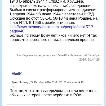
1943 г.- апрель 1944 г. Отряд им. Хрущева,
разведчик, пом. начальника штаба соединения.
Выбыл в связи с расформированием соединения
1 апреля 1944 г. В июле 1944 г. арестован НКВД.
Осужден по ст.ст. 58-1-б, 58-10 /измена Родине/ на
5 лет ИТЛ. В 1956 г. реабилитирован.
http://www.memory-book.com.ua/people/book/71?
page=40
Больше по этому Дому летчиков ничего нет. Я так
понял, что через него не мало летчиков прошло.
Сообщение отредактировал
VladK
-
Пятница, 24 Октября
2014, 10:44:26
VladK
Дата: Пятница, 24 Октября 2014, 11:03:12 | Сообщение #
19
Похоже, что в этот лагерь/дом свозили летчиков с
обычных лагерей после вербовки в РОА.