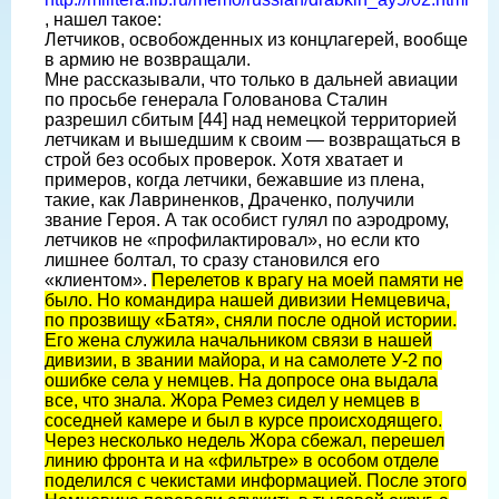
, нашел такое:
Летчиков, освобожденных из концлагерей, вообще
в армию не возвращали.
Мне рассказывали, что только в дальней авиации
по просьбе генерала Голованова Сталин
разрешил сбитым [44] над немецкой территорией
летчикам и вышедшим к своим — возвращаться в
строй без особых проверок. Хотя хватает и
примеров, когда летчики, бежавшие из плена,
такие, как Лавриненков, Драченко, получили
звание Героя. А так особист гулял по аэродрому,
летчиков не «профилактировал», но если кто
лишнее болтал, то сразу становился его
«клиентом».
Перелетов к врагу на моей памяти не
было. Но командира нашей дивизии Немцевича,
по прозвищу «Батя», сняли после одной истории.
Его жена служила начальником связи в нашей
дивизии, в звании майора, и на самолете У-2 по
ошибке села у немцев. На допросе она выдала
все, что знала. Жора Ремез сидел у немцев в
соседней камере и был в курсе происходящего.
Через несколько недель Жора сбежал, перешел
линию фронта и на «фильтре» в особом отделе
поделился с чекистами информацией. После этого