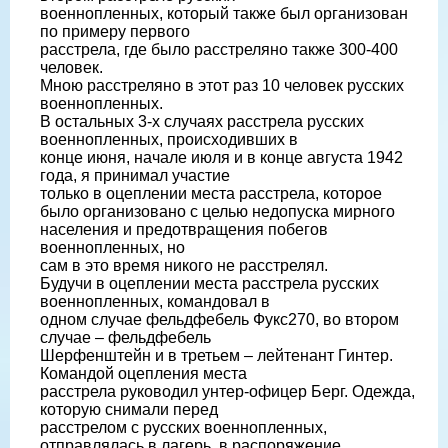
военнопленных, который также был организован
по примеру первого
расстрела, где было расстреляно также 300-400
человек.
Мною расстреляно в этот раз 10 человек русских
военнопленных.
В остальных 3-х случаях расстрела русских
военнопленных, происходивших в
конце июня, начале июля и в конце августа 1942
года, я принимал участие
только в оцеплении места расстрела, которое
было организовано с целью недопуска мирного
населения и предотвращения побегов
военнопленных, но
сам в это время никого не расстрелял.
Будучи в оцеплении места расстрела русских
военнопленных, командовал в
одном случае фельдфебель Фукс270, во втором
случае – фельдфебель
Шерфенштейн и в третьем – лейтенант Гинтер.
Командой оцепления места
расстрела руководил унтер-офицер Берг. Одежда,
которую снимали перед
расстрелом с русских военнопленных,
отправлялась в лагерь, в распоряжение