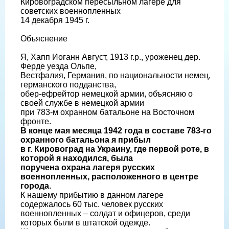
Кировоградском пересыльном лагере для
советских военнопленных
14 декабря 1945 г.
Объяснение
Я, Хапп Иоганн Август, 1913 г.р., уроженец дер.
Ферде уезда Ольпе,
Вестфалия, Германия, по национальности немец,
германского подданства,
обер-ефрейтор немецкой армии, объясняю о
своей службе в немецкой армии
при 783-м охранном батальоне на Восточном
фронте.
В конце мая месяца 1942 года в составе 783-го
охранного батальона я прибыл
в г. Кировоград на Украину, где первой роте, в
которой я находился, была
поручена охрана лагеря русских
военнопленных, расположенного в центре
города.
К нашему прибытию в данном лагере
содержалось 60 тыс. человек русских
военнопленных – солдат и офицеров, среди
которых были в штатской одежде.