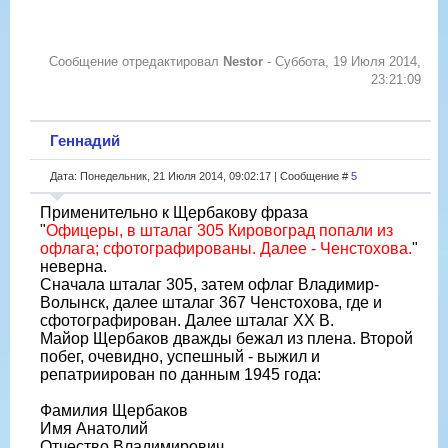
Сообщение отредактировал
Nestor
-
Суббота, 19 Июля 2014,
23:21:09
Геннадий
Дата: Понедельник, 21 Июля 2014, 09:02:17 | Сообщение #
5
Применительно к Щербакову фраза
"
Офицеры, в шталаг 305 Кировоград попали из
офлага; сфотографированы. Далее - Ченстохова.
"
неверна.
Сначала шталаг 305, затем офлаг Владимир-
Волынск, далее шталаг 367 Ченстохова, где и
сфотографирован. Далее шталаг XX B.
Майор Щербаков дважды бежал из плена. Второй
побег, очевидно, успешный - выжил и
репатриирован по данным 1945 года:
Фамилия Щербаков
Имя Анатолий
Отчество Владимирович