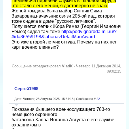
Немцевича перевели служить в тыловой округ, а
что стало с его женой, я достоверно не знаю.
Женой комдива была майор Ситник Сима
Захаровна,начачьник связи 205-ой иад, которая
тоже сидела в доме "русских летчиков".
Получается летчик Жора Ремез (Георгий Иванович
Ремез) сидел там тоже
http://podvignaroda.mil.ru/?
#id=36559198&tab=navDetailManAward
Это уже второй летчик оттуда. Почему на них нет
карт военнопленных?
Сообщение отредактировал
VladK
-
Четверг, 11 Декабря 2014,
09:02:15
Сергей1968
Дата: Четверг, 28 Августа 2025, 15:34:18 | Сообщение #
22
Показания бывшего военнослужащего 783-го
немецкого охранного
батальона Хаппа Иоганна Августа о его службе
охранником в