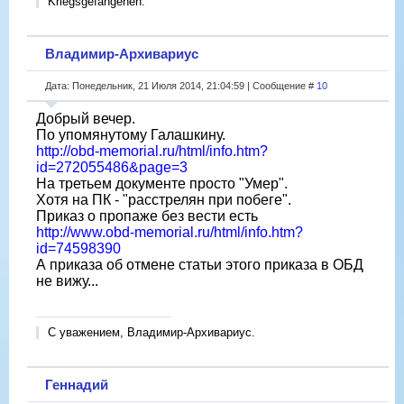
Kriegsgefangenen.
Владимир-Архивариус
Дата: Понедельник, 21 Июля 2014, 21:04:59 | Сообщение #
10
Добрый вечер.
По упомянутому Галашкину.
http://obd-memorial.ru/html/info.htm?
id=272055486&page=3
На третьем документе просто "Умер".
Хотя на ПК - "расстрелян при побеге".
Приказ о пропаже без вести есть
http://www.obd-memorial.ru/html/info.htm?
id=74598390
А приказа об отмене статьи этого приказа в ОБД
не вижу...
С уважением, Владимир-Архивариус.
Геннадий