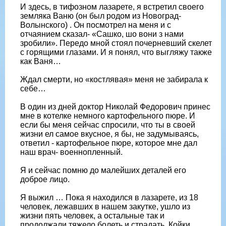
И здесь, в тифозном лазарете, я встретил своего
земляка Ваню (он был родом из Новоград-
Волынского) . Он посмотрел на меня и с
отчаянием сказал- «Сашко, шо вони з нами
зробили». Передо мной стоял почерневший скелет
с горящими глазами. И я понял, что выгляжу также
как Ваня…
Ждал смерти, но «костлявая» меня не забирала к
себе…
В один из дней доктор Николай Федорович принес
мне в котелке немного картофельного пюре. И
если бы меня сейчас спросили, что ты в своей
жизни ел самое вкусное, я бы, не задумываясь,
ответил - картофельное пюре, которое мне дал
наш врач- военнопленный.
Я и сейчас помню до малейших деталей его
доброе лицо.
Я выжил … Пока я находился в лазарете, из 18
человек, лежавших в нашем закутке, ушло из
жизни пять человек, а остальные так и
продолжали тяжело болеть и страдать. Койки