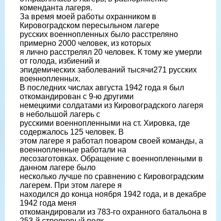
коменданта лагеря.
За время моей работы охранником в
Кировоградском пересыльном лагере
русских военнопленных было расстреляно
примерно 2000 человек, из которых
я лично расстрелял 20 человек. К тому же умерли
от голода, избиений и
эпидемических заболеваний тысячи271 русских
военнопленных.
В последних числах августа 1942 года я был
откомандирован с 9-ю другими
немецкими солдатами из Кировоградского лагеря
в небольшой лагерь с
русскими военнопленными на ст. Хировка, где
содержалось 125 человек. В
этом лагере я работал поваром своей команды, а
военнопленные работали на
лесозаготовках. Обращение с военнопленными в
данном лагере было
несколько лучше по сравнению с Кировоградским
лагерем. При этом лагере я
находился до конца ноября 1942 года, и в декабре
1942 года меня
откомандировали из 783-го охранного батальона в
253-й стрелковый полк,