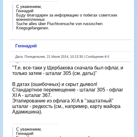
С уважением,
Геннадий
Буду благодарен за информацию о побегах советских
военнопленных
Suche alles über Fluchtversuche von russischen
Kriegsgefangenen.
Геннадий
Дата: Понедельник, 21 Июля 2014, 10:13:30 | Сообщение #
6
"Т.е. все-таки у Щербакова сначала был офлаг, и
только затем - шталаг 305 (см. даты)"
В датах (ошибочных) и скрыт дьявол!
Стандартное перемещение - шталаг 305 - офлаг
XI A - шталаг 367.
Этапирование из офлага XI A в "заштатный"
шталаг - редкость (см., например, карту майора
Адамишина).
С уважением,
Геннадий