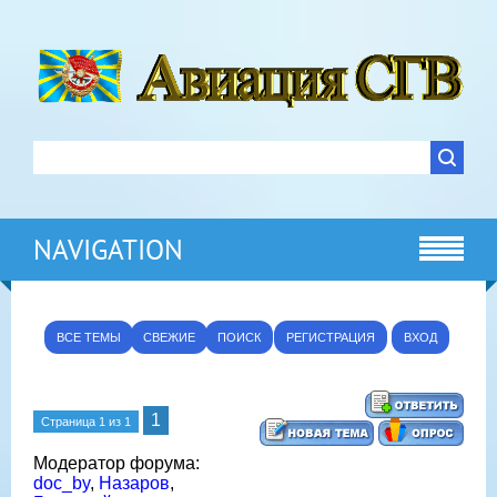
NAVIGATION
ВСЕ ТЕМЫ
СВЕЖИЕ
ПОИСК
РЕГИСТРАЦИЯ
ВХОД
1
Страница
1
из
1
Модератор форума:
doc_by
,
Назаров
,