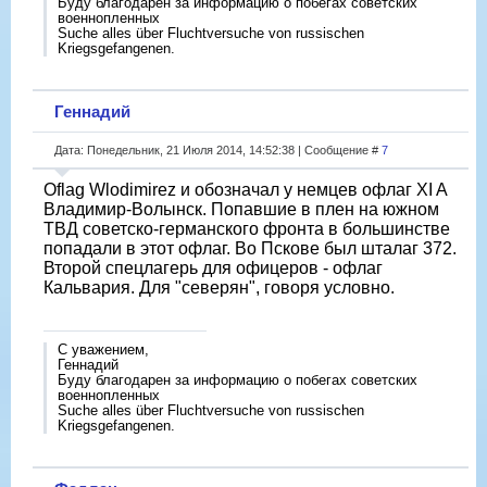
Буду благодарен за информацию о побегах советских
военнопленных
Suche alles über Fluchtversuche von russischen
Kriegsgefangenen.
Геннадий
Дата: Понедельник, 21 Июля 2014, 14:52:38 | Сообщение #
7
Oflag Wlodimirez и обозначал у немцев офлаг XI A
Владимир-Волынск. Попавшие в плен на южном
ТВД советско-германского фронта в большинстве
попадали в этот офлаг. Во Пскове был шталаг 372.
Второй спецлагерь для офицеров - офлаг
Кальвария. Для "северян", говоря условно.
С уважением,
Геннадий
Буду благодарен за информацию о побегах советских
военнопленных
Suche alles über Fluchtversuche von russischen
Kriegsgefangenen.