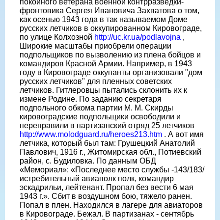
покойного ветерана военной контр­разведки-
фронтовика Сергея Ивановича Захватова о том,
как осенью 1943 года в так называемом Доме
русских летчиков в оккупированном Кировограде,
по улице Колхозной
http://uc.kr.ua/podlavojna
,
Широкие масштабы приобрели операции
подпольщиков по вызволению из плена бойцов и
командиров Красной Армии. Например, в 1943
году в Кировограде оккупанты организовали "дом
русских летчиков" для пленных советских
летчиков. Гитлеровцы пытались склонить их к
измене Родине. По заданию секретаря
подпольного обкома партии М. М. Скирды
кировоградские подпольщики освободили и
переправили в партизанский отряд 25 летчиков
http://www.molodguard.ru/heroes213.htm
. А вот имя
летчика, который был там: Грушецкий Анатолий
Павлович, 1916 г., Житомирская обл., Потиевский
район, с. Будиловка. По данным ОБД
«Мемориал»: «Последнее место службы -143/183/
истребительный авиаполк полк, командир
эскадрильи, лейтенант. Пропал без вести 6 мая
1943 г.». Сбит в воздушном бою, тяжело ранен.
Попал в плен. Находился в лагере для авиаторов
в Кировограде. Бежал. В партизанах - сентябрь