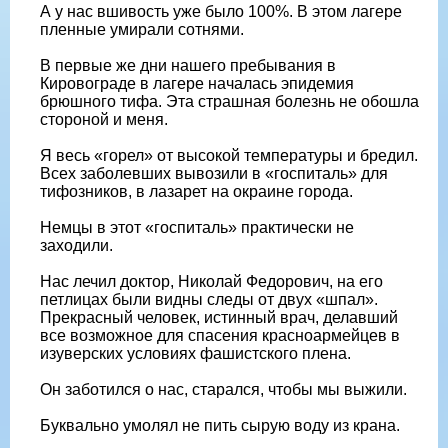
А у нас вшивость уже было 100%. В этом лагере
пленные умирали сотнями.
В первые же дни нашего пребывания в
Кировограде в лагере началась эпидемия
брюшного тифа. Эта страшная болезнь не обошла
стороной и меня.
Я весь «горел» от высокой температуры и бредил.
Всех заболевших вывозили в «госпиталь» для
тифозников, в лазарет на окраине города.
Немцы в этот «госпиталь» практически не
заходили.
Нас лечил доктор, Николай Федорович, на его
петлицах были видны следы от двух «шпал».
Прекрасный человек, истинный врач, делавший
все возможное для спасения красноармейцев в
изуверских условиях фашистского плена.
Он заботился о нас, старался, чтобы мы выжили.
Буквально умолял не пить сырую воду из крана.