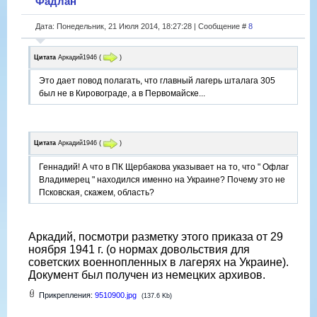
Фадлан
Дата: Понедельник, 21 Июля 2014, 18:27:28 | Сообщение #
8
Цитата
Аркадий1946
(
)
Это дает повод полагать, что главный лагерь шталага 305
был не в Кировограде, а в Первомайске...
Цитата
Аркадий1946
(
)
Геннадий! А что в ПК Щербакова указывает на то, что " Офлаг
Владимерец " находился именно на Украине? Почему это не
Псковская, скажем, область?
Аркадий, посмотри разметку этого приказа от 29
ноября 1941 г. (о нормах довольствия для
советских военнопленных в лагерях на Украине).
Документ был получен из немецких архивов.
Прикрепления:
9510900.jpg
(137.6 Kb)