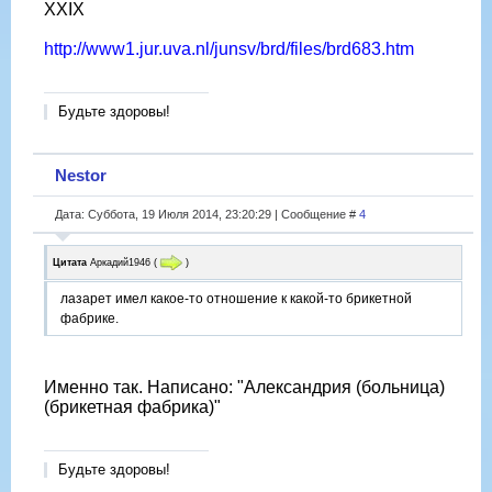
XXIX
http://www1.jur.uva.nl/junsv/brd/files/brd683.htm
Будьте здоровы!
Nestor
Дата: Суббота, 19 Июля 2014, 23:20:29 | Сообщение #
4
Цитата
Аркадий1946
(
)
лазарет имел какое-то отношение к какой-то брикетной
фабрике.
Именно так. Написано: "Александрия (больница)
(брикетная фабрика)"
Будьте здоровы!