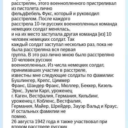
расстрелян, этого военнопленного пристреливал
из пистолета лично
фельдфебель Фукс, который и руководил
расстрелом. После каждого
расстрела 10-ти русских военнопленных команда
немецких солдат менялась,
и на их место заступала другая команда [из] 10
человек немецких солдат. Так
каждый солдат заступал несколько раз, пока не
была расстреляна вся первая
группа. В это раз лично мною было расстреляно
10 человек русских
военнопленных. Из числа немецких солдат,
принимавших участие в расстреле,
известны мне следующие солдаты по фамилии:
Бушлингер, Крепс, Циммер
Франс, Шандер Франс, Мюллер, Беккер, Кизель
Эрнс, Зумли Карл, уроженец
г. Каген, Вестфалия, Германия, Кильбинг,
уроженец г. Кобленс, Вестфалия,
Германия, Майер, Шрейдер, Зауэр Вальд и Краус.
И остальных фамилии не
помню.
26 августа 1942 года я также участвовал при
втором расстреле русских