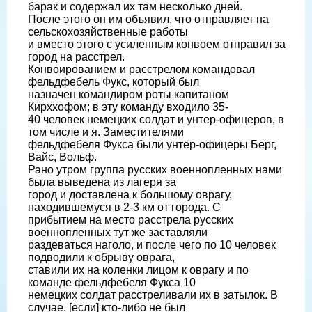
барак и содержал их там несколько дней.
После этого он им объявил, что отправляет на
сельскохозяйственные работы
и вместо этого с усиленным конвоем отправил за
город на расстрел.
Конвоированием и расстрелом командовал
фельдфебель Фукс, который был
назначен командиром роты капитаном
Кирххофом; в эту команду входило 35-
40 человек немецких солдат и унтер-офицеров, в
том числе и я. Заместителями
фельдфебеля Фукса были унтер-офицеры Берг,
Вайс, Вольф.
Рано утром группа русских военнопленных нами
была выведена из лагеря за
город и доставлена к большому оврагу,
находившемуся в 2-3 км от города. С
прибытием на место расстрела русских
военнопленных тут же заставляли
раздеваться наголо, и после чего по 10 человек
подводили к обрыву оврага,
ставили их на коленки лицом к оврагу и по
команде фельдфебеля Фукса 10
немецких солдат расстреливали их в затылок. В
случае, [если] кто-либо не был