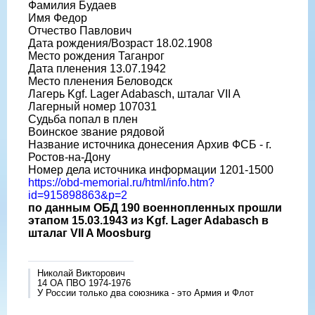
Фамилия Будаев
Имя Федор
Отчество Павлович
Дата рождения/Возраст 18.02.1908
Место рождения Таганрог
Дата пленения 13.07.1942
Место пленения Беловодск
Лагерь Kgf. Lager Adabasch, шталаг VII A
Лагерный номер 107031
Судьба попал в плен
Воинское звание рядовой
Название источника донесения Архив ФСБ - г.
Ростов-на-Дону
Номер дела источника информации 1201-1500
https://obd-memorial.ru/html/info.htm?
id=915898863&p=2
по данным ОБД 190 военнопленных прошли
этапом 15.03.1943 из Kgf. Lager Adabasch в
шталаг VII A Moosburg
Николай Викторович
14 ОА ПВО 1974-1976
У России только два союзника - это Армия и Флот