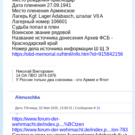
Дата пленения 27.09.1941
Место пленения Армянское
Лагерь Kgf. Lager Adabasch, шталаг VII A
Лагерный номер 106601
Судьба попал в плен
Воинское звание рядовой
Название источника донесения Архив ФСБ -
Краснодарский край
Номер дела источника информации Ш Щ Э
https://obd-memorial.ru/html/info.htm?id=915842156
Николай Викторович
14 ОА ПВО 1974-1976
У России только два союзника - это Армия и Флот
Alenuschka
Дата: Пятница, 02 Мая 2025, 13:00:31 | Сообщение #
15
https://www.forum-der-
wehrmacht.de/index.p....%BCtzen
https://www.forum-der-wehrmacht.de/index.p....lon-783