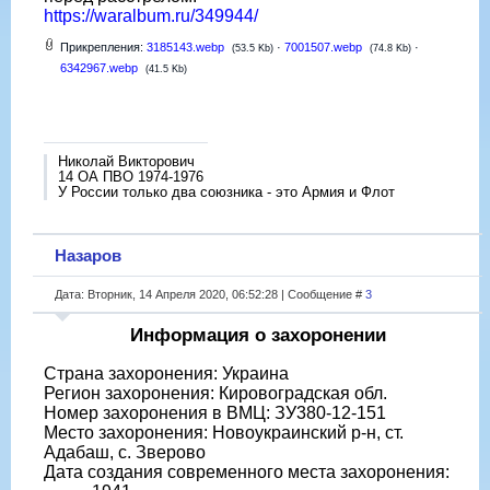
https://waralbum.ru/349944/
Прикрепления:
3185143.webp
·
7001507.webp
·
(53.5 Kb)
(74.8 Kb)
6342967.webp
(41.5 Kb)
Николай Викторович
14 ОА ПВО 1974-1976
У России только два союзника - это Армия и Флот
Назаров
Дата: Вторник, 14 Апреля 2020, 06:52:28 | Сообщение #
3
Информация о захоронении
Страна захоронения: Украина
Регион захоронения: Кировоградская обл.
Номер захоронения в ВМЦ: ЗУ380-12-151
Место захоронения: Новоукраинский р-н, ст.
Адабаш, с. Зверово
Дата создания современного места захоронения: