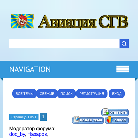
NAVIGATION
ВСЕ ТЕМЫ
СВЕЖИЕ
ПОИСК
РЕГИСТРАЦИЯ
ВХОД
1
Страница
1
из
1
Модератор форума:
doc_by
,
Назаров
,