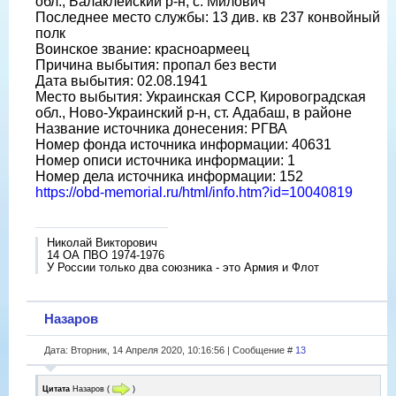
обл., Балаклейский р-н, с. Милович
Последнее место службы: 13 див. кв 237 конвойный
полк
Воинское звание: красноармеец
Причина выбытия: пропал без вести
Дата выбытия: 02.08.1941
Место выбытия: Украинская ССР, Кировоградская
обл., Ново-Украинский р-н, ст. Адабаш, в районе
Название источника донесения: РГВА
Номер фонда источника информации: 40631
Номер описи источника информации: 1
Номер дела источника информации: 152
https://obd-memorial.ru/html/info.htm?id=10040819
Николай Викторович
14 ОА ПВО 1974-1976
У России только два союзника - это Армия и Флот
Назаров
Дата: Вторник, 14 Апреля 2020, 10:16:56 | Сообщение #
13
Цитата
Назаров
(
)