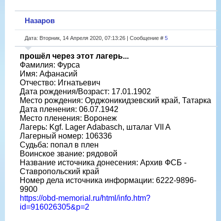
Назаров
Дата: Вторник, 14 Апреля 2020, 07:13:26 | Сообщение #
5
прошёл через этот лагерь...
Фамилия: Фурса
Имя: Афанасий
Отчество: Игнатьевич
Дата рождения/Возраст: 17.01.1902
Место рождения: Орджоникидзевский край, Татарка
Дата пленения: 06.07.1942
Место пленения: Воронеж
Лагерь: Kgf. Lager Adabasch, шталаг VII A
Лагерный номер: 106336
Судьба: попал в плен
Воинское звание: рядовой
Название источника донесения: Архив ФСБ -
Ставропольский край
Номер дела источника информации: 6222-9896-
9900
https://obd-memorial.ru/html/info.htm?
id=916026305&p=2