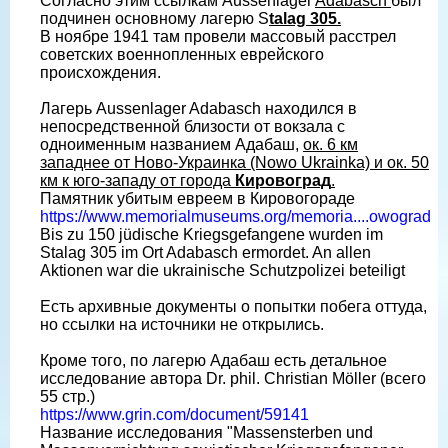
Согласно этим ссылкам Aussenlager
Adabasch
был
подчинен основному лагерю S
talag 305.
В ноябре 1941 там провели массовый расстрел
советских военнопленных еврейского
происхождения.
Лагерь Aussenlager Adabasch находился в
непосредственной близости от вокзала с
одноименным названием Адабаш,
ок. 6 км
западнее от Ново-Украинка (Nowo Ukrainka) и ок. 50
км к юго-западу от города
Кировоград
.
Памятник убитым евреем в Кировогораде
https://www.memorialmuseums.org/memoria....owograd
Bis zu 150 jüdische Kriegsgefangene wurden im
Stalag 305 im Ort Adabasch ermordet. An allen
Aktionen war die ukrainische Schutzpolizei beteiligt
Есть архивные документы о попытки побега оттуда,
но ссылки на источники не открылись.
Кроме того, по лагерю Адабаш есть детальное
исследование автора Dr. phil. Christian Möller (всего
55 стр.)
https://www.grin.com/document/59141
Название исследования "Massensterben und