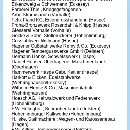
Erkenzweig & Schwemann (Eckesey)
Färberei Thiel, Kriegsgefangenen-
Arbeitskommando (Vorhalle)
Felix Fiand KG, Eisengrosshandlung (Haspe)
Froha-Bronzewerk Rosendahl & Knipp (Haspe)
Giesserei Vorhalle (Vorhalle)
Göcke & Sohn, Stoffdruckerei (Hohenlimburg)
Gusstahlwerk Wittmann (Haspe)
Hagener Gußstahlwerke Remy & Co. (Eckesey)
Hagener Tempergusswerke GmbH (Delstern)
Hermann Hanke, Schweisswerk (Haspe)
Daniel Heuser, Oberhagener Maschinenfabrik
(Oberhagen)
Hammerwerk Haspe Gebr. Kettler (Haspe)
Harkort & Eicken, Edelstahlwerke
(Wehringhausen/Eckesey)
Wilhelm Hense & Co., Maschinenfabrik
(Wehringhausen)
Hoesch AG, Kaltwalzwerk und Federnwerk
(Hohenlimburg)
F.W. Höfinghoff, Schraubenfabrik (Delstern)
Hohenlimburger Kalkwerke (Hohenlimburg)
H. Iske, Stellmacherei; Wagen- und Karosseriebau
(Hagen)
F.W. Killing, Tempergiesserei (Delstern)