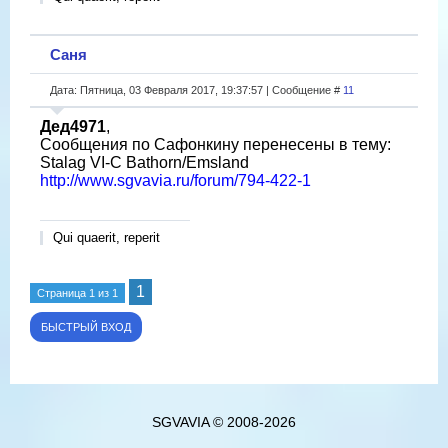
Саня
Дата: Пятница, 03 Февраля 2017, 19:37:57 | Сообщение #
11
Дед4971
,
Сообщения по Сафонкину перенесены в тему:
Stalag VI-C Bathorn/Emsland
http://www.sgvavia.ru/forum/794-422-1
Qui quaerit, reperit
1
Страница
1
из
1
SGVAVIA © 2008-2026