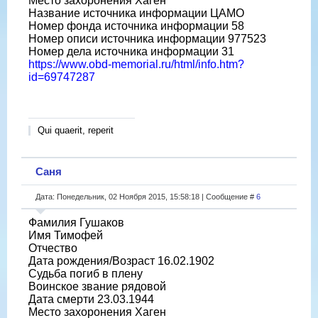
Место захоронения Хаген
Название источника информации ЦАМО
Номер фонда источника информации 58
Номер описи источника информации 977523
Номер дела источника информации 31
https://www.obd-memorial.ru/html/info.htm?
id=69747287
Qui quaerit, reperit
Саня
Дата: Понедельник, 02 Ноября 2015, 15:58:18 | Сообщение #
6
Фамилия Гушаков
Имя Тимофей
Отчество
Дата рождения/Возраст 16.02.1902
Судьба погиб в плену
Воинское звание рядовой
Дата смерти 23.03.1944
Место захоронения Хаген