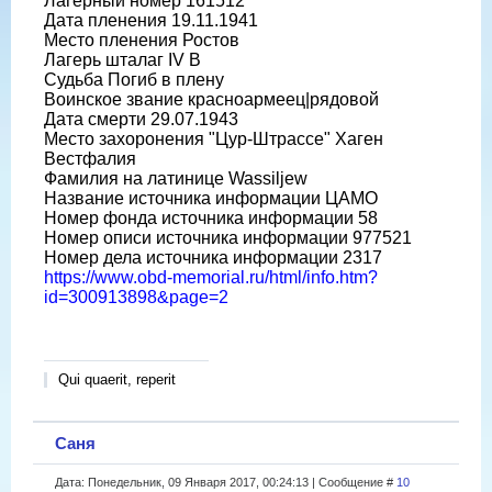
Лагерный номер 161512
Дата пленения 19.11.1941
Место пленения Ростов
Лагерь шталаг IV B
Судьба Погиб в плену
Воинское звание красноармеец|рядовой
Дата смерти 29.07.1943
Место захоронения "Цур-Штрассе" Хаген
Вестфалия
Фамилия на латинице Wassiljew
Название источника информации ЦАМО
Номер фонда источника информации 58
Номер описи источника информации 977521
Номер дела источника информации 2317
https://www.obd-memorial.ru/html/info.htm?
id=300913898&page=2
Qui quaerit, reperit
Саня
Дата: Понедельник, 09 Января 2017, 00:24:13 | Сообщение #
10