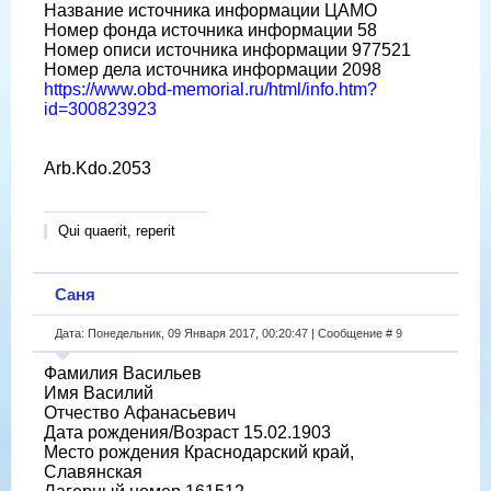
Название источника информации ЦАМО
Номер фонда источника информации 58
Номер описи источника информации 977521
Номер дела источника информации 2098
https://www.obd-memorial.ru/html/info.htm?
id=300823923
Arb.Kdo.2053
Qui quaerit, reperit
Саня
Дата: Понедельник, 09 Января 2017, 00:20:47 | Сообщение #
9
Фамилия Васильев
Имя Василий
Отчество Афанасьевич
Дата рождения/Возраст 15.02.1903
Место рождения Краснодарский край,
Славянская