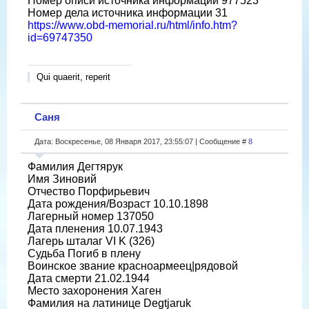
Номер описи источника информации 977523
Номер дела источника информации 31
https://www.obd-memorial.ru/html/info.htm?
id=69747350
Qui quaerit, reperit
Саня
Дата: Воскресенье, 08 Января 2017, 23:55:07 | Сообщение #
8
Фамилия Дегтярук
Имя Зиновий
Отчество Порфирьевич
Дата рождения/Возраст 10.10.1898
Лагерный номер 137050
Дата пленения 10.07.1943
Лагерь шталаг VI K (326)
Судьба Погиб в плену
Воинское звание красноармеец|рядовой
Дата смерти 21.02.1944
Место захоронения Хаген
Фамилия на латинице Degtjaruk