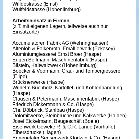
Willdestrasse (Emst)
Wulfeldstrasse (Hohenlimburg)
Arbeitseinsatz in Firmen
(z.T. mit eigenen Lagern, teilweise auch nur
Einsatzorte)
Accumulatoren Fabrik AG (Wehringhausen)
Altenloh & Falkenroth, Emallierwerk (Eckesey)
Aluminiumgiesserei Ernst Bröer (Haspe)
Eugen Bellmann, Maschinenfabrik (Haspe)
Bilstein, Kaltwalzwerk (Hohenlimburg)
Boecker & Voormann, Grau- und Tempergiesserei
(Eilpe)
Brücknerwerke (Haspe)
Wilhelm Buchholz, Kartoffel- und Kohlenhandlung
(Haspe)
Clausen & Petermann, Maschinenfabrik (Haspe)
Friedrich Dickertmann & Co. (Haspe)
Chr. Döbbrick, Stahlbau (Haspe)
Dolomitwerke, Steinbrüche und Kalkwerke (Halden)
Josef Eickelmann, Baugeschäft (Boele)
Eisenwerk Geweke R. & C.R. Lange (Vorhalle)
Elbersdrucke (Hagen)
Ennepetaler Sensenwerk Klodwig & Co. (Haspe)