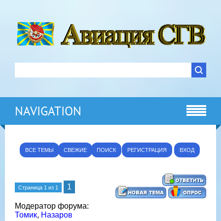
NAVIGATION
ВСЕ ТЕМЫ
СВЕЖИЕ
ПОИСК
РЕГИСТРАЦИЯ
ВХОД
1
Страница
1
из
1
Модератор форума:
Томик
,
Назаров