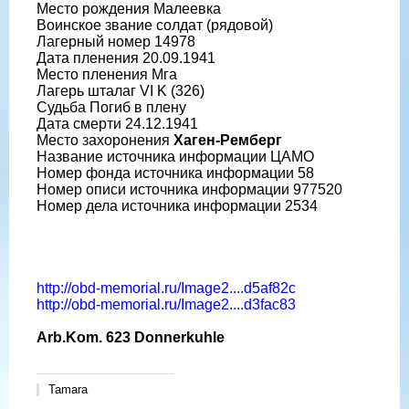
Место рождения Малеевка
Воинское звание солдат (рядовой)
Лагерный номер 14978
Дата пленения 20.09.1941
Место пленения Мга
Лагерь шталаг VI K (326)
Судьба Погиб в плену
Дата смерти 24.12.1941
Место захоронения
Хаген-Ремберг
Название источника информации ЦАМО
Номер фонда источника информации 58
Номер описи источника информации 977520
Номер дела источника информации 2534
http://obd-memorial.ru/Image2....d5af82c
http://obd-memorial.ru/Image2....d3fac83
Arb.Kom. 623 Donnerkuhle
Tamara