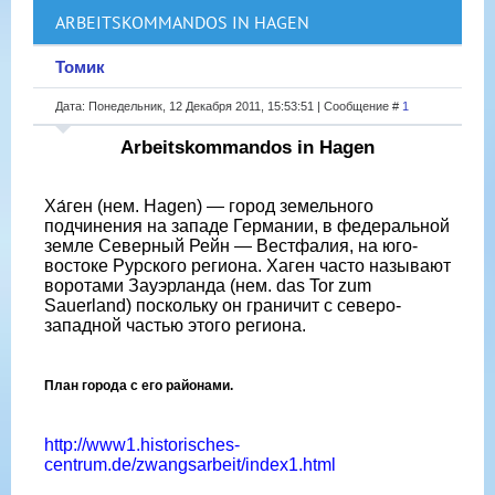
ARBEITSKOMMANDOS IN HAGEN
Томик
Дата: Понедельник, 12 Декабря 2011, 15:53:51 | Сообщение #
1
Arbeitskommandos in Hagen
Ха́ген (нем. Hagen) — город земельного
подчинения на западе Германии, в федеральной
земле Северный Рейн — Вестфалия, на юго-
востоке Рурского региона. Хаген часто называют
воротами Зауэрланда (нем. das Tor zum
Sauerland) поскольку он граничит с северо-
западной частью этого региона.
План города с его районами.
http://www1.historisches-
centrum.de/zwangsarbeit/index1.html