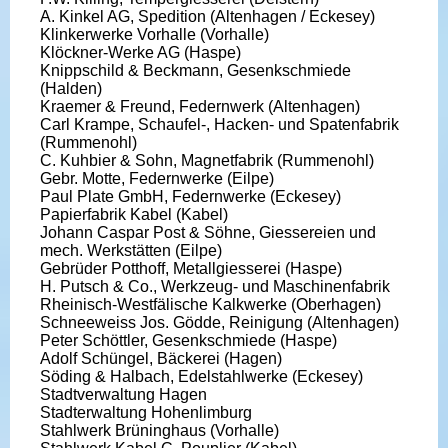
A. Kinkel AG, Spedition (Altenhagen / Eckesey)
Klinkerwerke Vorhalle (Vorhalle)
Klöckner-Werke AG (Haspe)
Knippschild & Beckmann, Gesenkschmiede
(Halden)
Kraemer & Freund, Federnwerk (Altenhagen)
Carl Krampe, Schaufel-, Hacken- und Spatenfabrik
(Rummenohl)
C. Kuhbier & Sohn, Magnetfabrik (Rummenohl)
Gebr. Motte, Federnwerke (Eilpe)
Paul Plate GmbH, Federnwerke (Eckesey)
Papierfabrik Kabel (Kabel)
Johann Caspar Post & Söhne, Giessereien und
mech. Werkstätten (Eilpe)
Gebrüder Potthoff, Metallgiesserei (Haspe)
H. Putsch & Co., Werkzeug- und Maschinenfabrik
Rheinisch-Westfälische Kalkwerke (Oberhagen)
Schneeweiss Jos. Gödde, Reinigung (Altenhagen)
Peter Schöttler, Gesenkschmiede (Haspe)
Adolf Schüngel, Bäckerei (Hagen)
Söding & Halbach, Edelstahlwerke (Eckesey)
Stadtverwaltung Hagen
Stadterwaltung Hohenlimburg
Stahlwerk Brüninghaus (Vorhalle)