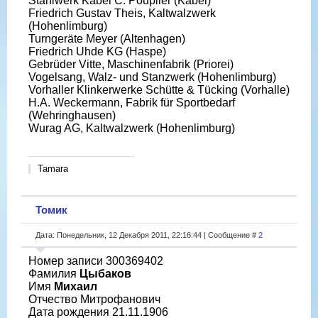
Stahlwerk Kabel C. Pouplier (Kabel)
Friedrich Gustav Theis, Kaltwalzwerk
(Hohenlimburg)
Turngeräte Meyer (Altenhagen)
Friedrich Uhde KG (Haspe)
Gebrüder Vitte, Maschinenfabrik (Priorei)
Vogelsang, Walz- und Stanzwerk (Hohenlimburg)
Vorhaller Klinkerwerke Schütte & Tücking (Vorhalle)
H.A. Weckermann, Fabrik für Sportbedarf
(Wehringhausen)
Wurag AG, Kaltwalzwerk (Hohenlimburg)
Tamara
Томик
Дата: Понедельник, 12 Декабря 2011, 22:16:44 | Сообщение #
2
Номер записи 300369402
Фамилия
Цыбаков
Имя
Михаил
Отчество Митрофанович
Дата рождения 21.11.1906