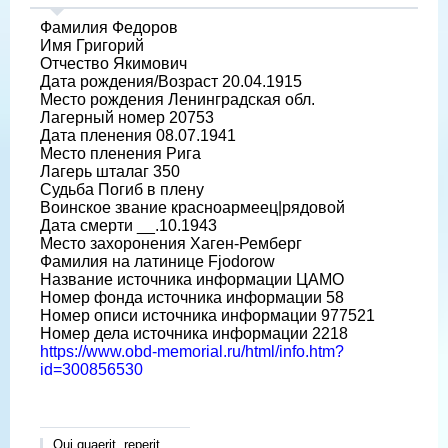
Фамилия Федоров
Имя Григорий
Отчество Якимович
Дата рождения/Возраст 20.04.1915
Место рождения Ленинградская обл.
Лагерный номер 20753
Дата пленения 08.07.1941
Место пленения Рига
Лагерь шталаг 350
Судьба Погиб в плену
Воинское звание красноармеец|рядовой
Дата смерти __.10.1943
Место захоронения Хаген-Ремберг
Фамилия на латинице Fjodorow
Название источника информации ЦАМО
Номер фонда источника информации 58
Номер описи источника информации 977521
Номер дела источника информации 2218
https://www.obd-memorial.ru/html/info.htm?
id=300856530
Qui quaerit, reperit