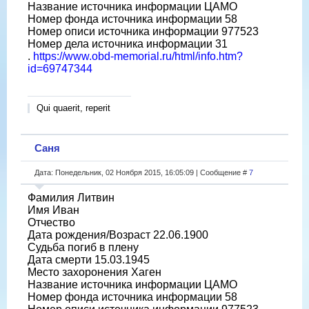
Название источника информации ЦАМО
Номер фонда источника информации 58
Номер описи источника информации 977523
Номер дела источника информации 31
.
https://www.obd-memorial.ru/html/info.htm?
id=69747344
Qui quaerit, reperit
Саня
Дата: Понедельник, 02 Ноября 2015, 16:05:09 | Сообщение #
7
Фамилия Литвин
Имя Иван
Отчество
Дата рождения/Возраст 22.06.1900
Судьба погиб в плену
Дата смерти 15.03.1945
Место захоронения Хаген
Название источника информации ЦАМО
Номер фонда источника информации 58