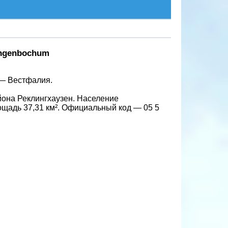
angenbochum
 — Вестфалия.
йона Реклингхаузен. Население
лощадь 37,31 км². Официальный код — 05 5