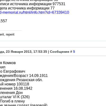
описи источника информации 977531
дела источника информации 77
bd-memorial.ru/html/info.htm?id=67339410
.557
rit, reperit
да, 23 Января 2013, 17:53:35 | Сообщение #
5
я Комков
хип
во Евграфович
ждения/Возраст 14.09.1911
ождения Рязанская обл.
ый номер 100118
енения 16.08.1942
пленения Дон
шталаг VI K (326)
Погиб в плену
е звание солдат (рядовой)