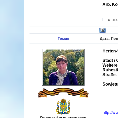
Arb. Ko
Tamara
Томик
Дата: Пон
Herten
Stadt /
Weitere
Ruhestä
Straße:
Sowjetu
http://w