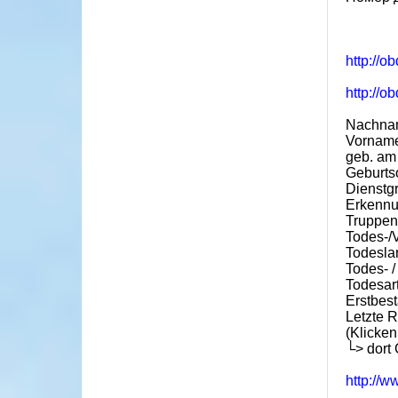
http://o
http://o
Nachna
Vorname
geb. am
Geburts
Dienstgr
Erkenn
Truppent
Todes-/
Todesla
Todes- /
Todesar
Erstbest
Letzte 
(Klicken
└> dort
http://w