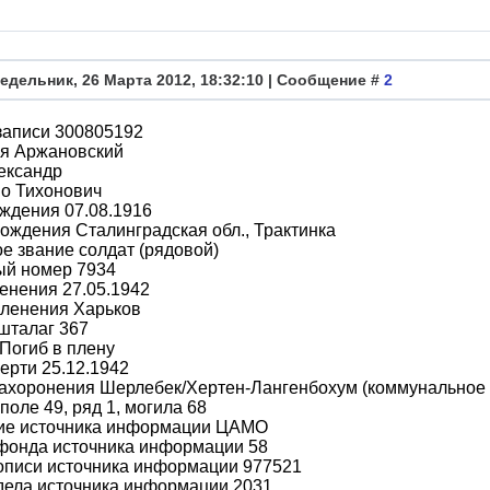
едельник, 26 Марта 2012, 18:32:10 | Сообщение #
2
записи 300805192
я Аржановский
ександр
во Тихонович
ждения 07.08.1916
ождения Сталинградская обл., Трактинка
е звание солдат (рядовой)
ый номер 7934
енения 27.05.1942
пленения Харьков
шталаг 367
Погиб в плену
ерти 25.12.1942
захоронения Шерлебек/Хертен-Лангенбохум (коммунальное
поле 49, ряд 1, могила 68
ие источника информации ЦАМО
фонда источника информации 58
описи источника информации 977521
дела источника информации 2031