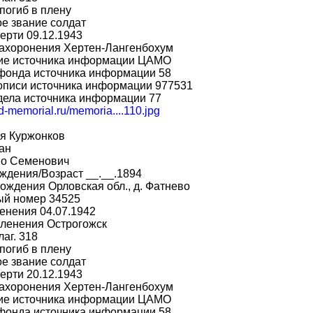
погиб в плену
е звание солдат
ерти 09.12.1943
захоронения Хертен-Лангенбохум
ие источника информации ЦАМО
фонда источника информации 58
описи источника информации 977531
дела источника информации 77
bd-memorial.ru/memoria....110.jpg
я Куржонков
ан
во Семенович
ждения/Возраст __.__.1894
ождения Орловская обл., д. Фатнево
ый номер 34525
енения 04.07.1942
пленения Острогожск
лаг. 318
погиб в плену
е звание солдат
ерти 20.12.1943
захоронения Хертен-Лангенбохум
ие источника информации ЦАМО
фонда источника информации 58