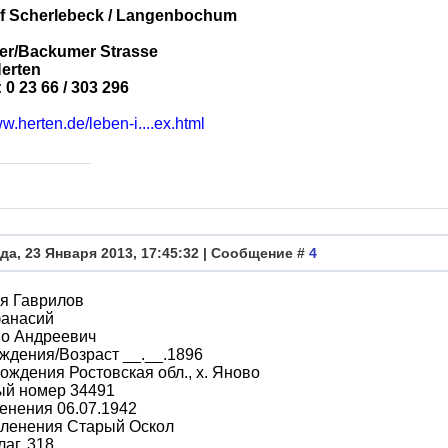
of Scherlebeck / Langenbochum
er/Backumer Strasse
erten
 0 23 66 / 303 296
ww.herten.de/leben-i....ex.html
да, 23 Января 2013, 17:45:32 | Сообщение #
4
я Гаврилов
анасий
во Андреевич
ждения/Возраст __.__.1896
ождения Ростовская обл., х. Яново
ый номер 34491
енения 06.07.1942
пленения Старый Оскол
лаг. 318