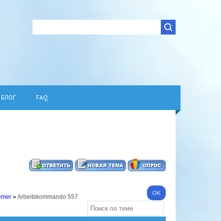
БЛОГ
FAQ
emer
»
Arbeitskommando 557