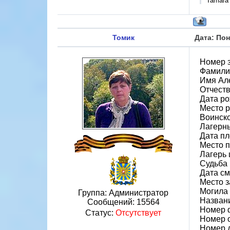
Tamara
Томик
Дата: Пон
Номер 
Фамили
Имя Ал
Отчест
Дата ро
Место р
Воинско
Лагерн
Дата пл
Место 
Лагерь 
Судьба 
Дата см
Место 
Могила 
Группа: Администратор
Назван
Сообщений:
15564
Номер 
Статус:
Отсутствует
Номер 
Номер 