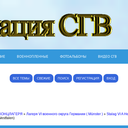
ШИЕ
ВОЕННОПЛЕННЫЕ
ФОТОАЛЬБОМЫ
ВИДЕО СГВ
ВСЕ ТЕМЫ
СВЕЖИЕ
ПОИСК
РЕГИСТРАЦИЯ
ВХОД
 КОНЦЛАГЕРЯ
»
Лагеря VI военного округа Германии ( Münster )
»
Stalag VI A H
estfalen)