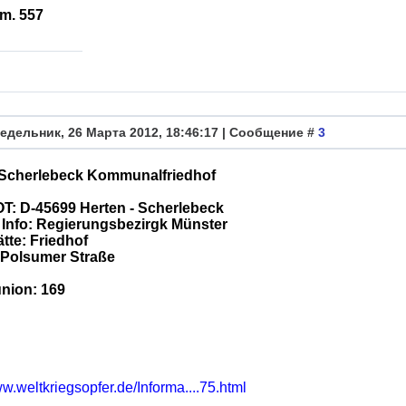
m. 557
едельник, 26 Марта 2012, 18:46:17 | Сообщение #
3
-Scherlebeck Kommunalfriedhof
 OT: D-45699 Herten - Scherlebeck
 Info: Regierungsbezirgk Münster
tte: Friedhof
 Polsumer Straße
nion: 169
ww.weltkriegsopfer.de/Informa....75.html