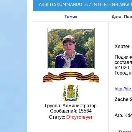
ARBEITSKOMMANDO 557 IN HERTEN-LANG
Томик
Дата: Пон
Хертен 
Подчинё
составл
62 020.
Город п
http://d
Zeche S
Группа: Администратор
Сообщений:
15564
Arb. Kd
Статус:
Отсутствует