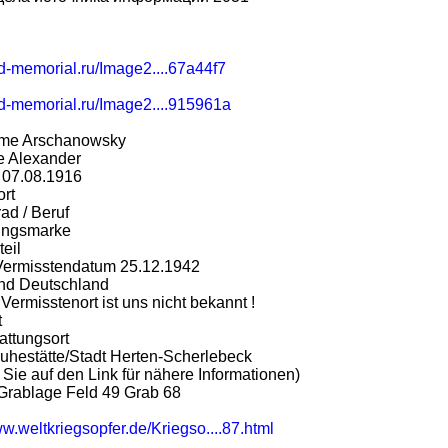
bd-memorial.ru/Image2....67a44f7
bd-memorial.ru/Image2....915961a
me Arschanowsky
 Alexander
 07.08.1916
ort
ad / Beruf
ungsmarke
eil
Vermisstendatum 25.12.1942
nd Deutschland
 Vermisstenort ist uns nicht bekannt !
t
attungsort
Ruhestätte/Stadt Herten-Scherlebeck
 Sie auf den Link für nähere Informationen)
 Grablage Feld 49 Grab 68
ww.weltkriegsopfer.de/Kriegso....87.html