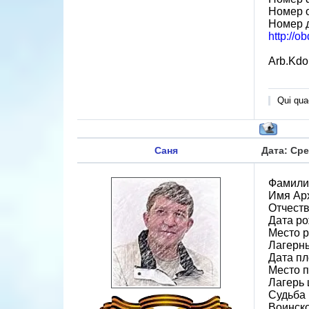
Номер 
Номер 
http://o
Arb.Kdo
Qui quae
Саня
Дата: Сре
Фамили
Имя Ар
Отчест
Дата ро
Место р
Лагерн
Дата пл
Место 
Лагерь 
Судьба 
Воинско