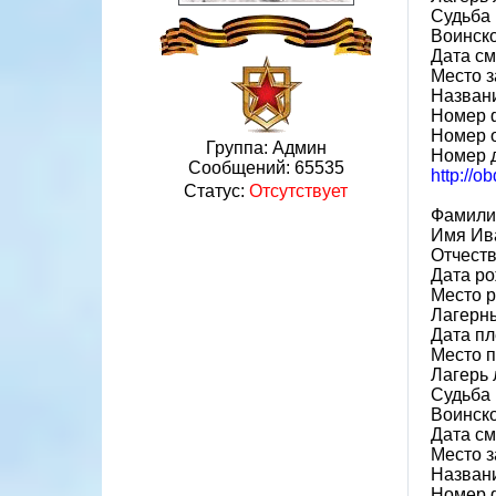
Судьба 
Воинско
Дата см
Место 
Назван
Номер 
Номер 
Группа: Админ
Номер 
Сообщений:
65535
http://o
Статус:
Отсутствует
Фамили
Имя Ив
Отчест
Дата ро
Место р
Лагерн
Дата пл
Место 
Лагерь 
Судьба 
Воинско
Дата см
Место 
Назван
Номер 