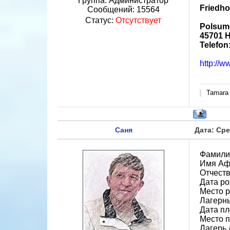
Группа: Администратор
Friedh
Сообщений:
15564
Статус:
Отсутствует
Polsum
45701 H
Telefon:
http://w
Tamara
Саня
Дата: Сре
Фамили
Имя Аф
Отчест
Дата ро
Место р
Лагерн
Дата пл
Место 
Лагерь 