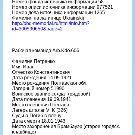
Номер фонда источника информации 58
Номер описи источника информации 977521
Номер дела источника информации 1265
Фамилия на латинице Ukrainskij
http://obd-memorial.ru/html/info.htm?
id=300590650&page=2
Рабочая команда Arb.Kdo.606
Фамилия Петренко
Имя Иван
Отчество Константинович
Дата рождения 14.09.1921
Место рождения Полтавская обл.
Лагерный номер 51990
Воинское звание солдат (рядовой)
Дата пленения 19.09.1941
Место пленения Полтава
Лагерь шталаг VI K (326)
Судьба Погиб в плену
Дата смерти 18.01.1943
Место захоронения Брамбауэр (старое городск.
кладбище)