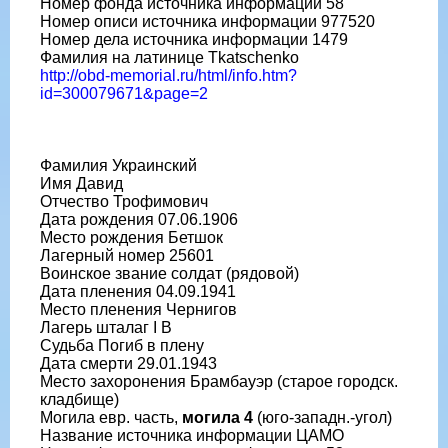
Номер фонда источника информации 58
Номер описи источника информации 977520
Номер дела источника информации 1479
Фамилия на латинице Tkatschenko
http://obd-memorial.ru/html/info.htm?
id=300079671&page=2
Фамилия Украинский
Имя Давид
Отчество Трофимович
Дата рождения 07.06.1906
Место рождения Бетшок
Лагерный номер 25601
Воинское звание солдат (рядовой)
Дата пленения 04.09.1941
Место пленения Чернигов
Лагерь шталаг I B
Судьба Погиб в плену
Дата смерти 29.01.1943
Место захоронения Брамбауэр (старое городск.
кладбище)
Могила евр. часть,
могила 4
(юго-западн.-угол)
Название источника информации ЦАМО