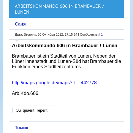
ARBEITSKOMMANDO 606 IN BRAMBAUER /
LÜNEN
Саня
Дата: Вторник, 30 Октября 2012, 17:15:24 | Сообщение #
1
Arbeitskommando 606 in Brambauer / Lünen
Brambauer ist ein Stadtteil von Lünen. Neben der
Lüner Innenstadt und Lünen-Süd hat Brambauer die
Funktion eines Stadtteilzentrums.
http://maps.google.de/maps?ll.....442778
Arb.Kdo.606
Qui quaerit, reperit
Томик