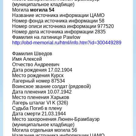
(муниципальное кладбище)
Могила
могила 54
Название источника информации ЦАМО
Номер фонда источника информации 58
Номер описи источника информации 977520
Номер дела источника информации 2835
Фамилия на латинице Pawlow
http://obd-memorial.ru/html/info.htm?id=300449289
Фамилия Шведов
Имя Алексей
Отчество Андреевич
Дата рождения 17.02.1904
Место рождения Курск
Лагерный номер 87534
Воинское звание солдат (рядовой)
Дата пленения 10.07.1942
Место пленения Харьков
Лагерь шталаг VI K (326)
Судьба Погиб в плену
Дата смерти 21.03.1944
Место захоронения Люнен-Брамбауэр
(муниципальное кладбище)
Могила отдельная могила 56
Название источника информации ЦАМО