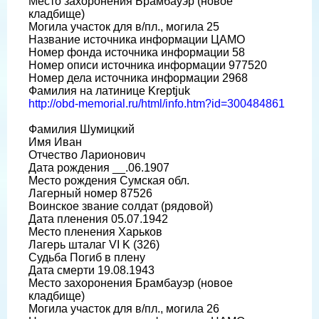
Место захоронения Брамбауэр (новое
кладбище)
Могила участок для в/пл., могила 25
Название источника информации ЦАМО
Номер фонда источника информации 58
Номер описи источника информации 977520
Номер дела источника информации 2968
Фамилия на латинице Kreptjuk
http://obd-memorial.ru/html/info.htm?id=300484861
Фамилия Шумицкий
Имя Иван
Отчество Ларионович
Дата рождения __.06.1907
Место рождения Сумская обл.
Лагерный номер 87526
Воинское звание солдат (рядовой)
Дата пленения 05.07.1942
Место пленения Харьков
Лагерь шталаг VI K (326)
Судьба Погиб в плену
Дата смерти 19.08.1943
Место захоронения Брамбауэр (новое
кладбище)
Могила участок для в/пл., могила 26