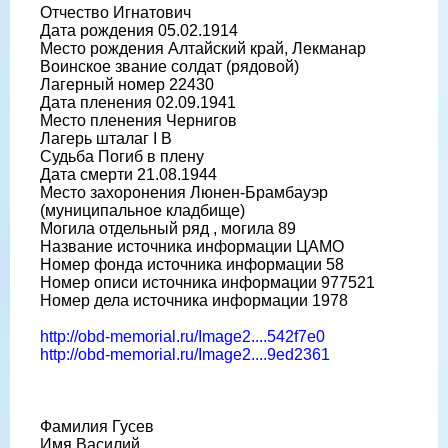
Отчество Игнатович
Дата рождения 05.02.1914
Место рождения Алтайский край, Лекманар
Воинское звание солдат (рядовой)
Лагерный номер 22430
Дата пленения 02.09.1941
Место пленения Чернигов
Лагерь шталаг I B
Судьба Погиб в плену
Дата смерти 21.08.1944
Место захоронения Люнен-Брамбауэр
(муниципальное кладбище)
Могила отдельный ряд , могила 89
Название источника информации ЦАМО
Номер фонда источника информации 58
Номер описи источника информации 977521
Номер дела источника информации 1978
http://obd-memorial.ru/Image2....542f7e0
http://obd-memorial.ru/Image2....9ed2361
Фамилия Гусев
Имя Василий