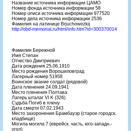
Название источника информации ЦАМО
Номер фонда источника информации 58
Номер описи источника информации 977520
Номер дела источника информации 2536
Фамилия на латинице Brjuchowezkij
http://obd-memorial.ru/html/info.htm?id=300370014
Фамилия Бережной
Имя Степан
Отчество Дмитриевич
Дата рождения 25.06.1910
Место рождения Ворошиловград
Лагерный номер 51958
Воинское звание солдат (рядовой)
Дата пленения 24.09.1941
Место пленения Полтава
Лагерь шталаг VI K (326)
Судьба Погиб в плену
Дата смерти 07.02.1943
Место захоронения Брамбауэр (старое городск.
кладбище)
Могила могила 7 (еврейск. часть, юго-западн.-
угол)