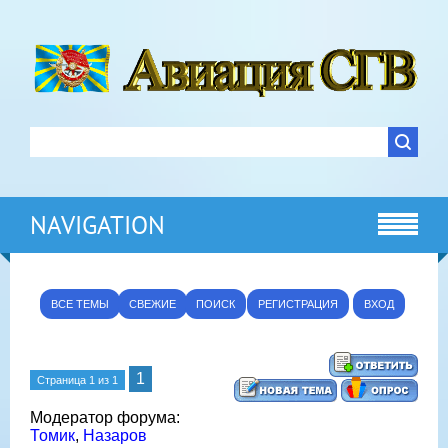
NAVIGATION
ВСЕ ТЕМЫ
СВЕЖИЕ
ПОИСК
РЕГИСТРАЦИЯ
ВХОД
1
Страница
1
из
1
Модератор форума:
Томик
,
Назаров