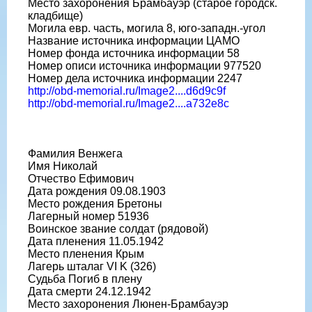
Место захоронения Брамбауэр (старое городск.
кладбище)
Могила евр. часть, могила 8, юго-западн.-угол
Название источника информации ЦАМО
Номер фонда источника информации 58
Номер описи источника информации 977520
Номер дела источника информации 2247
http://obd-memorial.ru/Image2....d6d9c9f
http://obd-memorial.ru/Image2....a732e8c
Фамилия Венжега
Имя Николай
Отчество Ефимович
Дата рождения 09.08.1903
Место рождения Бретоны
Лагерный номер 51936
Воинское звание солдат (рядовой)
Дата пленения 11.05.1942
Место пленения Крым
Лагерь шталаг VI K (326)
Судьба Погиб в плену
Дата смерти 24.12.1942
Место захоронения Люнен-Брамбауэр