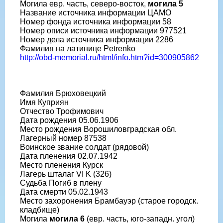
Могила евр. часть, северо-восток,
могила 5
Название источника информации ЦАМО
Номер фонда источника информации 58
Номер описи источника информации 977521
Номер дела источника информации 2286
Фамилия на латинице Petrenko
http://obd-memorial.ru/html/info.htm?id=300905862
Фамилия Брюховецкий
Имя Куприян
Отчество Трофимович
Дата рождения 05.06.1906
Место рождения Ворошиловградская обл.
Лагерный номер 87538
Воинское звание солдат (рядовой)
Дата пленения 02.07.1942
Место пленения Курск
Лагерь шталаг VI K (326)
Судьба Погиб в плену
Дата смерти 05.02.1943
Место захоронения Брамбауэр (старое городск.
кладбище)
Могила
могила 6
(евр. часть, юго-западн. угол)