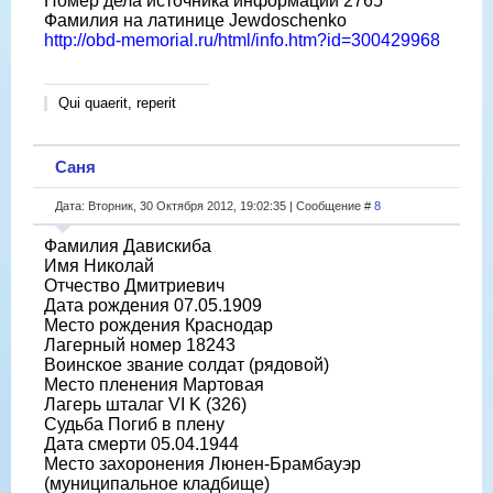
Номер дела источника информации 2765
Фамилия на латинице Jewdoschenko
http://obd-memorial.ru/html/info.htm?id=300429968
Qui quaerit, reperit
Саня
Дата: Вторник, 30 Октября 2012, 19:02:35 | Сообщение #
8
Фамилия Давискиба
Имя Николай
Отчество Дмитриевич
Дата рождения 07.05.1909
Место рождения Краснодар
Лагерный номер 18243
Воинское звание солдат (рядовой)
Место пленения Мартовая
Лагерь шталаг VI K (326)
Судьба Погиб в плену
Дата смерти 05.04.1944
Место захоронения Люнен-Брамбауэр
(муниципальное кладбище)