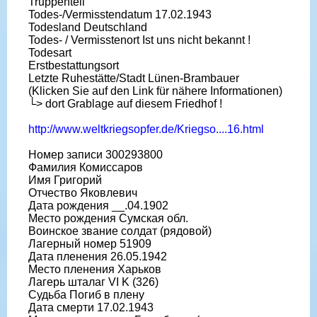
Truppenteil
Todes-/Vermisstendatum 17.02.1943
Todesland Deutschland
Todes- / Vermisstenort Ist uns nicht bekannt !
Todesart
Erstbestattungsort
Letzte Ruhestätte/Stadt Lünen-Brambauer
(Klicken Sie auf den Link für nähere Informationen)
└> dort Grablage auf diesem Friedhof !
http://www.weltkriegsopfer.de/Kriegso....16.html
Номер записи 300293800
Фамилия Комиссаров
Имя Григорий
Отчество Яковлевич
Дата рождения __.04.1902
Место рождения Сумская обл.
Воинское звание солдат (рядовой)
Лагерный номер 51909
Дата пленения 26.05.1942
Место пленения Харьков
Лагерь шталаг VI K (326)
Судьба Погиб в плену
Дата смерти 17.02.1943