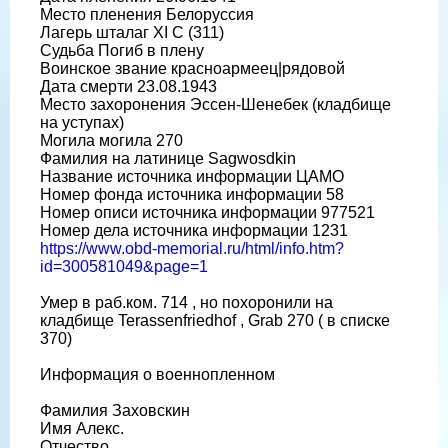
Место пленения Белоруссия
Лагерь шталаг XI C (311)
Судьба Погиб в плену
Воинское звание красноармеец|рядовой
Дата смерти 23.08.1943
Место захоронения Эссен-Шенебек (кладбище
на уступах)
Могила могила 270
Фамилия на латинице Sagwosdkin
Название источника информации ЦАМО
Номер фонда источника информации 58
Номер описи источника информации 977521
Номер дела источника информации 1231
https://www.obd-memorial.ru/html/info.htm?
id=300581049&page=1
Умер в раб.ком. 714 , но похоронили на
кладбище Terassenfriedhof , Grab 270 ( в списке
370)
Информация о военнопленном
Фамилия Заховскин
Имя Алекс.
Отчество