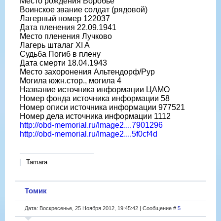
Место рождения Воробье
Воинское звание солдат (рядовой)
Лагерный номер 122037
Дата пленения 22.09.1941
Место пленения Лучково
Лагерь шталаг XI A
Судьба Погиб в плену
Дата смерти 18.04.1943
Место захоронения Альтендорф/Рур
Могила южн.стор., могила 4
Название источника информации ЦАМО
Номер фонда источника информации 58
Номер описи источника информации 977521
Номер дела источника информации 1112
http://obd-memorial.ru/Image2....7901296
http://obd-memorial.ru/Image2....5f0cf4d
Tamara
Томик
Дата: Воскресенье, 25 Ноября 2012, 19:45:42 | Сообщение #
5