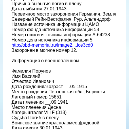
Причина выбытия погиб в плену
Дата выбытия 27.01.1943
Первичное место захоронения Германия, Земля
Северный Рейн-Вестфалия, Рур, Альтендорф
Название источника информации ЦАМО
Номер фонда источника информации 58
Номер описи источника информации A-64238
Номер дела источника информации 5
http://obd-memorial.ru/Image2....fce3cd0
Захоронен в могиле номер 12.
Информация о военнопленном
Фамилия Порунов
Имя Василий
Отчество Иванович
Дата рождения/Возраст __.05.1915
Место рождения Пензенская обл., Беришки
Лагерный номер 15651
Дата пленения __.09.1941
Место пленения Десна
Лагерь шталаг VIII F (318)
Судьба Погиб в плену
Воинское звание красноармеец|рядовой
Дата смерти 30.01.1943