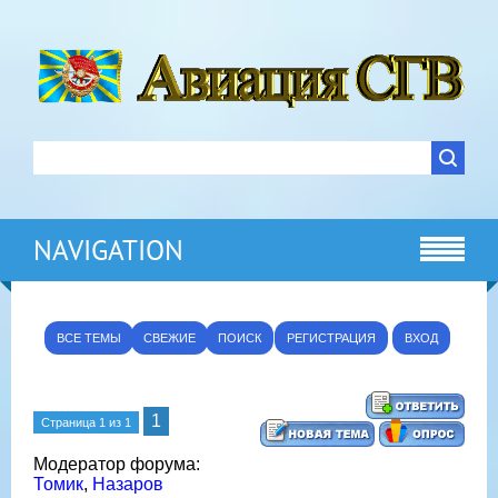
NAVIGATION
ВСЕ ТЕМЫ
СВЕЖИЕ
ПОИСК
РЕГИСТРАЦИЯ
ВХОД
1
Страница
1
из
1
Модератор форума:
Томик
,
Назаров