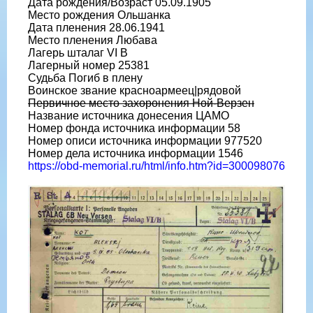
Дата рождения/Возраст 05.09.1905
Место рождения Ольшанка
Дата пленения 28.06.1941
Место пленения Любава
Лагерь шталаг VI B
Лагерный номер 25381
Судьба Погиб в плену
Воинское звание красноармеец|рядовой
Первичное место захоронения Ной-Верзен
Название источника донесения ЦАМО
Номер фонда источника информации 58
Номер описи источника информации 977520
Номер дела источника информации 1546
https://obd-memorial.ru/html/info.htm?id=300098076