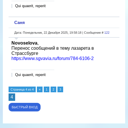
Qui quaerit, reperit
Саня
Дата: Понедельник, 22 Декабря 2025, 19:58:18 | Сообщение #
122
Novoselova
,
Перенос сообщений в тему лазарета в
Страссбурге
https://www.sgvavia.ru/forum/784-6106-2
Qui quaerit, reperit
Страница
4
из
4
«
1
2
3
4