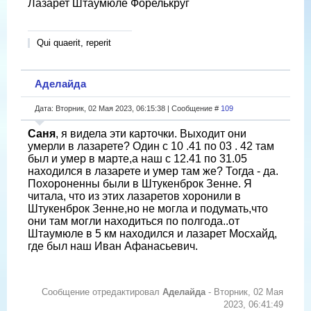
Лазарет Штаумюле Форелькруг
Qui quaerit, reperit
Аделайда
Дата: Вторник, 02 Мая 2023, 06:15:38 | Сообщение #
109
Саня
, я видела эти карточки. Выходит они
умерли в лазарете? Один с 10 .41 по 03 . 42 там
был и умер в марте,а наш с 12.41 по 31.05
находился в лазарете и умер там же? Тогда - да.
Похороненны были в Штукенброк Зенне. Я
читала, что из этих лазаретов хоронили в
Штукенброк Зенне,но не могла и подумать,что
они там могли находиться по полгода..от
Штаумюле в 5 км находился и лазарет Мосхайд,
где был наш Иван Афанасьевич.
Сообщение отредактировал
Аделайда
-
Вторник, 02 Мая
2023, 06:41:49