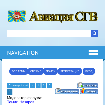
NAVIGATION
ВСЕ ТЕМЫ
СВЕЖИЕ
ПОИСК
РЕГИСТРАЦИЯ
ВХОД
Страница
4
из
4
«
1
2
3
4
Модератор форума:
Томик
,
Назаров