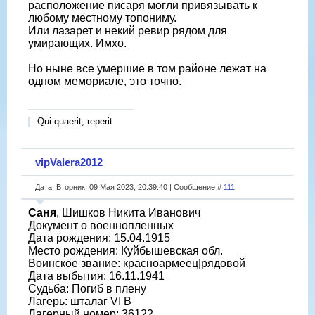
расположение писаря могли привязывать к
любому местному топониму.
Или лазарет и некий ревир рядом для
умирающих. Имхо.
Но ныне все умершие в том районе лежат на
одном мемориале, это точно.
Qui quaerit, reperit
vipValera2012
Дата: Вторник, 09 Мая 2023, 20:39:40 | Сообщение #
111
Саня
, Шишков Никита Иванович
Документ о военнопленных
Дата рождения: 15.04.1915
Место рождения: Куйбышевская обл.
Воинское звание: красноармеец|рядовой
Дата выбытия: 16.11.1941
Судьба: Погиб в плену
Лагерь: шталаг VI B
Лагерный номер: 36122