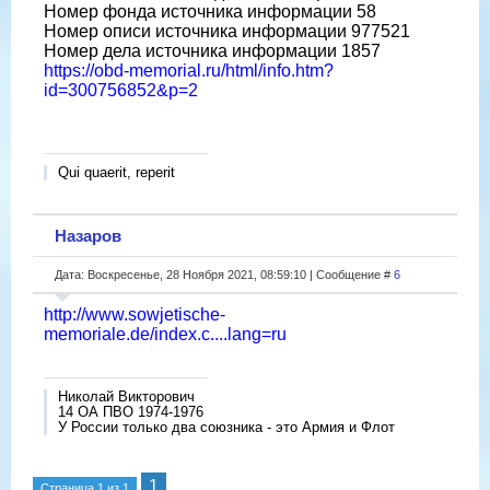
Номер фонда источника информации 58
Номер описи источника информации 977521
Номер дела источника информации 1857
https://obd-memorial.ru/html/info.htm?
id=300756852&p=2
Qui quaerit, reperit
Назаров
Дата: Воскресенье, 28 Ноября 2021, 08:59:10 | Сообщение #
6
http://www.sowjetische-
memoriale.de/index.c....lang=ru
Николай Викторович
14 ОА ПВО 1974-1976
У России только два союзника - это Армия и Флот
1
Страница
1
из
1