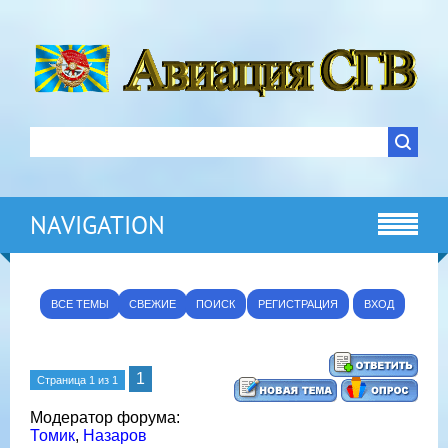
NAVIGATION
ВСЕ ТЕМЫ
СВЕЖИЕ
ПОИСК
РЕГИСТРАЦИЯ
ВХОД
1
Страница
1
из
1
Модератор форума:
Томик
,
Назаров