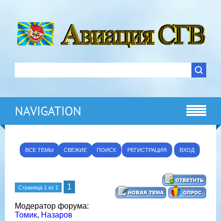
NAVIGATION
ВСЕ ТЕМЫ
СВЕЖИЕ
ПОИСК
РЕГИСТРАЦИЯ
ВХОД
1
Страница
1
из
1
Модератор форума:
Томик
,
Назаров