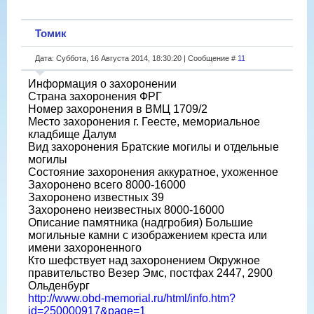
Томик
Дата: Суббота, 16 Августа 2014, 18:30:20 | Сообщение #
11
Информация о захоронении
Страна захоронения ФРГ
Номер захоронения в ВМЦ 1709/2
Место захоронения г. Геесте, мемориальное
кладбище Далум
Вид захоронения Братские могилы и отдельные
могилы
Состояние захоронения аккуратное, ухоженное
Захоронено всего 8000-16000
Захоронено известных 39
Захоронено неизвестных 8000-16000
Описание памятника (надгробия) Большие
могильные камни с изображением креста или
имени захороненного
Кто шефствует над захоронением Окружное
правительство Везер Эмс, постфах 2447, 2900
Ольденбург
http://www.obd-memorial.ru/html/info.htm?
id=250000917&page=1