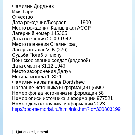
Фамилия Дорджев
Имя Гари
Отчество
Дата рождения/Возраст __.__.1900
Место рождения Калмыцкая АССР
Лагерный номер 145305
Дата пленения 20.09.1942
Место пленения Сталинград
Лагерь шталаг VI K (326)
Судьба Погиб в плену
Воинское звание солдат (рядовой)
Дата смерти 31.12.1943
Место захоронения Далум
Могила могила 1180-1
Фамилия на латинице Dordshew
Название источника информации ЦАМО
Номер фонда источника информации 58
Номер описи источника информации 977521
Номер дела источника информации 2023
http://obd-memorial.ru/html/info.htm?id=300803199
Qui quaerit, reperit