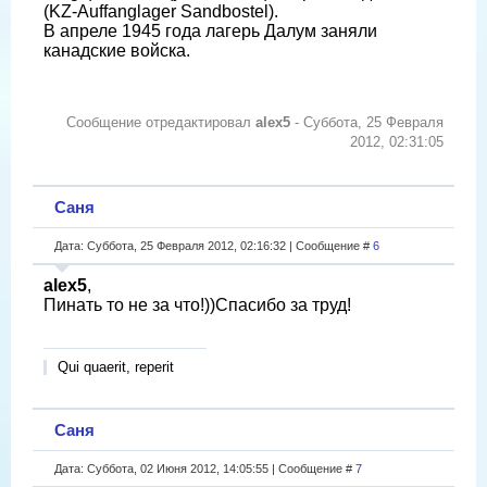
(KZ-Auffanglager Sandbostel).
В апреле 1945 года лагерь Далум заняли
канадские войска.
Сообщение отредактировал
alex5
-
Суббота, 25 Февраля
2012, 02:31:05
Саня
Дата: Суббота, 25 Февраля 2012, 02:16:32 | Сообщение #
6
alex5
,
Пинать то не за что!))Спасибо за труд!
Qui quaerit, reperit
Саня
Дата: Суббота, 02 Июня 2012, 14:05:55 | Сообщение #
7