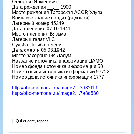
Отчество Ярмеевич
Дата рождения __.__.1900
Место рождения Татарская АССР, Улуяз
Воинское звание солдат (рядовой)
Лагерный номер 45249
Дата пленения 07.10.1941
Место пленения Вязьма
Лагерь шталаг VI C
Судьба Погиб в плену
Дата смерти 05.03.1942
Место захоронения Далум
Название источника информации ЦАМО
Номер фонда источника информации 58
Номер описи источника информации 977521
Номер дела источника информации 1777
http://obd-memorial.ru/Image2....3d82f19
http://obd-memorial.ru/Image2....7a8d580
Qui quaerit, reperit