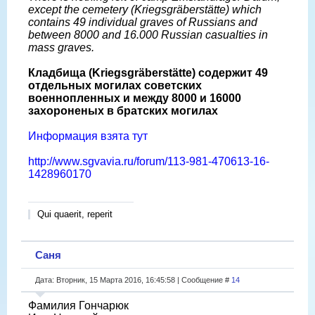
except the cemetery (Kriegsgräberstätte) which
contains 49 individual graves of Russians and
between 8000 and 16.000 Russian casualties in
mass graves.
Кладбища (Kriegsgräberstätte) содержит 49
отдельных могилах советских
военнопленных и между 8000 и 16000
захороненых в братских могилах
Информация взята тут
http://www.sgvavia.ru/forum/113-981-470613-16-
1428960170
Qui quaerit, reperit
Саня
Дата: Вторник, 15 Марта 2016, 16:45:58 | Сообщение #
14
Фамилия Гончарюк