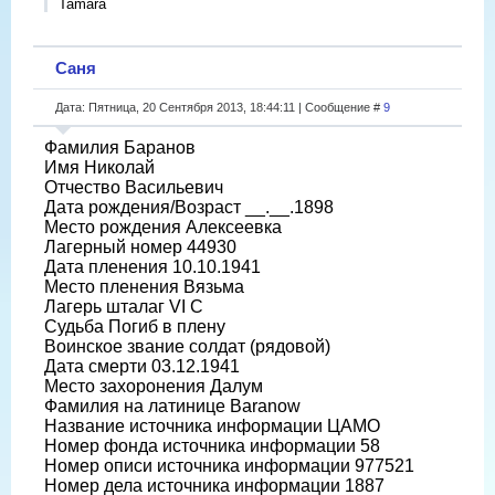
Tamara
Саня
Дата: Пятница, 20 Сентября 2013, 18:44:11 | Сообщение #
9
Фамилия Баранов
Имя Николай
Отчество Васильевич
Дата рождения/Возраст __.__.1898
Место рождения Алексеевка
Лагерный номер 44930
Дата пленения 10.10.1941
Место пленения Вязьма
Лагерь шталаг VI C
Судьба Погиб в плену
Воинское звание солдат (рядовой)
Дата смерти 03.12.1941
Место захоронения Далум
Фамилия на латинице Baranow
Название источника информации ЦАМО
Номер фонда источника информации 58
Номер описи источника информации 977521
Номер дела источника информации 1887