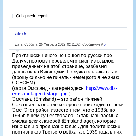
Qui quaerit, reperit
alex5
Дата: Суббота, 25 Февраля 2012, 02:11:02 | Сообщение #
5
Практически ничего не нашел по-русски про
Далум, поэтому перевел, что смог, из ссылок,
приведенных на этой странице, разбавил
данными из Википедии. Получилось как-то так
(прошу сильно не пинать - немецкого я не знаю
СОВСЕМ):
(карта Эмсланд - лагерей здесь:
http://www.diz-
emslandlager.de/lager.jpg
)
Эмсланд (Emsland) – это район Нижней
Саксонии, название которого происходит от реки
Эмс. Этот район известен тем, что с 1933г. по
1945г. в нем существовало 15 так называемых
эмсландских лагерей (Emslandlager), которые
изначально предназначались для политических
противников Третьего рейха, а с 1939 года в них