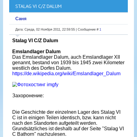
STALAG VI C/Z DALUM
Саня
Дата: Среда, 02 Ноября 2011, 22:59:55 | Сообщение #
1
Stalag VI C/Z Dalum
Emslandlager Dalum
Das Emslandlager Dalum, auch Emslandlager XII
genannt, bestand von 1939 bis 1945 zwei Kilometer
westlich des Dorfes Dalum.
https://de.wikipedia.org/wiki/Emslandlager_Dalum
Захоронение:
Die Geschichte der einzelnen Lager des Stalag VI
C ist in einigen Teilen identisch, bzw. kann nicht
nach den Standorten aufgeteilt werden.
Grundsätzliches ist deshalb auf der Seite "Stalag VI
C Bathorn" nachzulesen.