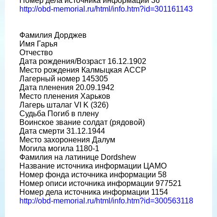
Номер дела источника информации 36
http://obd-memorial.ru/html/info.htm?id=301161143
Фамилия Дорджев
Имя Гарья
Отчество
Дата рождения/Возраст 16.12.1902
Место рождения Калмыцкая АССР
Лагерный номер 145305
Дата пленения 20.09.1942
Место пленения Харьков
Лагерь шталаг VI K (326)
Судьба Погиб в плену
Воинское звание солдат (рядовой)
Дата смерти 31.12.1944
Место захоронения Далум
Могила могила 1180-1
Фамилия на латинице Dordshew
Название источника информации ЦАМО
Номер фонда источника информации 58
Номер описи источника информации 977521
Номер дела источника информации 1154
http://obd-memorial.ru/html/info.htm?id=300563118