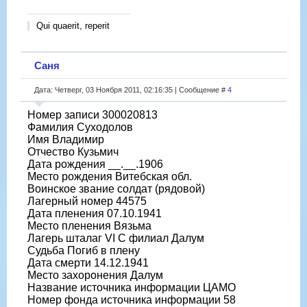
Qui quaerit, reperit
Саня
Дата: Четверг, 03 Ноября 2011, 02:16:35 | Сообщение #
4
Номер записи 300020813
Фамилия Суходолов
Имя Владимир
Отчество Кузьмич
Дата рождения __.__.1906
Место рождения Витебская обл.
Воинское звание солдат (рядовой)
Лагерный номер 44575
Дата пленения 07.10.1941
Место пленения Вязьма
Лагерь шталаг VI C филиал Далум
Судьба Погиб в плену
Дата смерти 14.12.1941
Место захоронения Далум
Название источника информации ЦАМО
Номер фонда источника информации 58