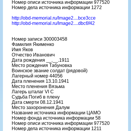
Номер описи источника информации 977520
Номер дела источника информации 1272
http://obd-memorial.ru/Image2....bce3cce
http://obd-memorial.ru/Image2....dbc6f42
Номер записи 300003458
Фамилия Якименко
Имя Яков
Отчество Иванович
Дата рождения __.__.1911
Место рождения Табуновка
Воинское звание солдат (рядовой)
Лагерный номер 44056
Дата пленения 13.10.1941
Место пленения Вязьма
Лагерь шталаг VI C
Судьба Погиб в плену
Дата смерти 08.12.1941
Место захоронения Далум
Название источника информации ЦАМО
Номер фонда источника информации 58
Номер описи источника информации 977520
Номер дела источника информации 1211