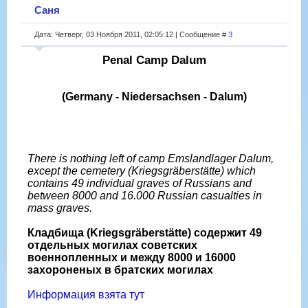
Саня
Дата: Четверг, 03 Ноября 2011, 02:05:12 | Сообщение #
3
Penal Camp Dalum
(Germany - Niedersachsen - Dalum)
There is nothing left of camp Emslandlager Dalum,
except the cemetery (Kriegsgräberstätte) which
contains 49 individual graves of Russians and
between 8000 and 16.000 Russian casualties in
mass graves.
Кладбища (Kriegsgräberstätte) содержит 49
отдельных могилах советских
военнопленных и между 8000 и 16000
захороненых в братских могилах
Информация взята тут