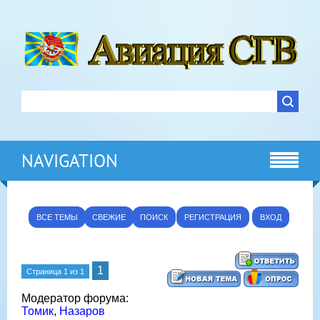
NAVIGATION
ВСЕ ТЕМЫ
СВЕЖИЕ
ПОИСК
РЕГИСТРАЦИЯ
ВХОД
1
Страница
1
из
1
Модератор форума:
Томик
,
Назаров