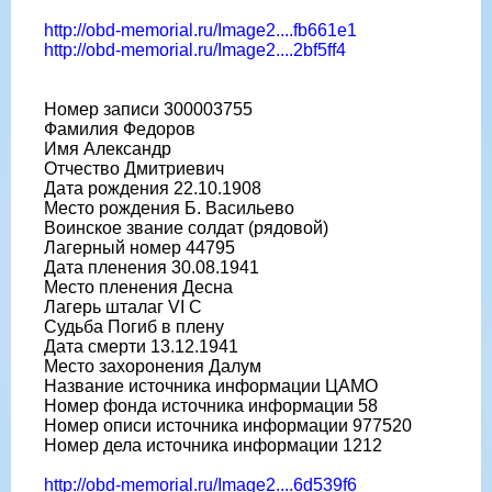
http://obd-memorial.ru/Image2....fb661e1
http://obd-memorial.ru/Image2....2bf5ff4
Номер записи 300003755
Фамилия Федоров
Имя Александр
Отчество Дмитриевич
Дата рождения 22.10.1908
Место рождения Б. Васильево
Воинское звание солдат (рядовой)
Лагерный номер 44795
Дата пленения 30.08.1941
Место пленения Десна
Лагерь шталаг VI C
Судьба Погиб в плену
Дата смерти 13.12.1941
Место захоронения Далум
Название источника информации ЦАМО
Номер фонда источника информации 58
Номер описи источника информации 977520
Номер дела источника информации 1212
http://obd-memorial.ru/Image2....6d539f6