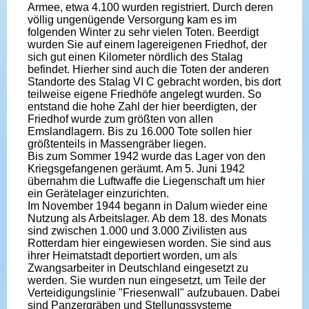
Armee, etwa 4.100 wurden registriert. Durch deren
völlig ungenügende Versorgung kam es im
folgenden Winter zu sehr vielen Toten. Beerdigt
wurden Sie auf einem lagereigenen Friedhof, der
sich gut einen Kilometer nördlich des Stalag
befindet. Hierher sind auch die Toten der anderen
Standorte des Stalag VI C gebracht worden, bis dort
teilweise eigene Friedhöfe angelegt wurden. So
entstand die hohe Zahl der hier beerdigten, der
Friedhof wurde zum größten von allen
Emslandlagern. Bis zu 16.000 Tote sollen hier
größtenteils in Massengräber liegen.
Bis zum Sommer 1942 wurde das Lager von den
Kriegsgefangenen geräumt. Am 5. Juni 1942
übernahm die Luftwaffe die Liegenschaft um hier
ein Gerätelager einzurichten.
Im November 1944 begann in Dalum wieder eine
Nutzung als Arbeitslager. Ab dem 18. des Monats
sind zwischen 1.000 und 3.000 Zivilisten aus
Rotterdam hier eingewiesen worden. Sie sind aus
ihrer Heimatstadt deportiert worden, um als
Zwangsarbeiter in Deutschland eingesetzt zu
werden. Sie wurden nun eingesetzt, um Teile der
Verteidigungslinie "Friesenwall" aufzubauen. Dabei
sind Panzergräben und Stellungssysteme