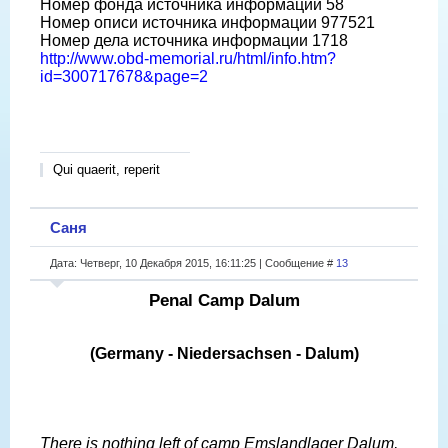
Номер фонда источника информации 58
Номер описи источника информации 977521
Номер дела источника информации 1718
http://www.obd-memorial.ru/html/info.htm?
id=300717678&page=2
Qui quaerit, reperit
Саня
Дата: Четверг, 10 Декабря 2015, 16:11:25 | Сообщение #
13
Penal Camp Dalum
(Germany - Niedersachsen - Dalum)
There is nothing left of camp Emslandlager Dalum,