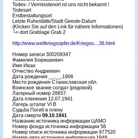
Todes- / Vermisstenort ist uns nicht bekannt !
Todesart
Erstbestattungsort
Letzte Ruhestätte/Stadt Geeste-Dalum
(Klicken Sie auf den Link für nähere Informationen)
└> dort Grablage Grab 2
http://www.weltkriegsopfer.de/Kriegso....36.html
Номер записи 300209347
Фамилия Боришкевич
Имя Иван
Отчество Андреевич
Дата рождения __.__.1906
Место рождения Станиславская обл.
Воинское звание солдат (рядовой)
Лагерный номер 28657
Дата пленения 12.07.1941
Лагерь шталаг VI B
Судьба Погиб в плену
Дата смерти
09.10.1941
Название источника информации ЦАМО
Номер фонда источника информации 58
Номер описи источника информации 977520
Номер дела источника информации 1948