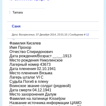
Tamara
Саня
Дата: Воскресенье, 07 Декабря 2014, 23:01:15 | Сообщение #
12
Фамилия Киселев
Имя Прохор
Отчество Спиридонович
Дата рождения/Возраст __.__.1913
Место рождения Николинское
Лагерный номер 43673
Дата пленения 02.10.1941
Место пленения Вязьма
Лагерь шталаг VI C
Судьба Погиб в плену
Воинское звание солдат (рядовой)
Дата смерти 04.12.1941
Место захоронения Далум
Фамилия на латинице Kisseljow
Название источника информации ЦАМО