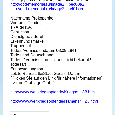
http://obd-memorial.ru/Image2....bec08a2
http://obd-memorial.ru/Image2....a401ced
Nachname Prokopenko
Vorname Feodoij
† - Alter k.A.
Geburtsort
Dienstgrad / Beruf
Erkennungsmarke
Truppenteil
Todes-/Vermisstendatum 08.09.1941
Todesland Deutschland
Todes- / Vermisstenort ist uns nicht bekannt !
Todesart
Erstbestattungsort
Letzte Ruhestätte/Stadt Geeste-Dalum
(Klicken Sie auf den Link für nähere Informationen)
└> dort Grablage Grab 2
http://www.weltkriegsopfer.de/Kriegso....83.html
http://www.weltkriegsopfer.de/Namensr....23.html