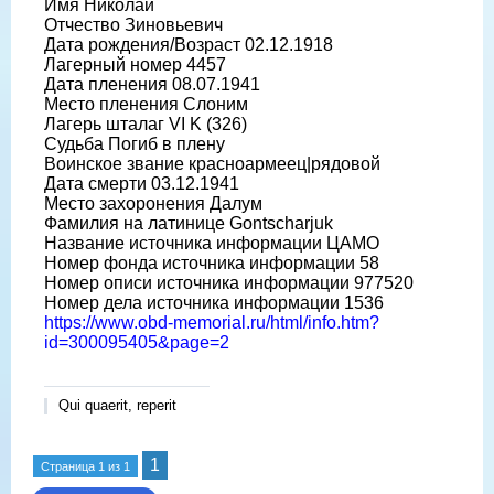
Имя Николай
Отчество Зиновьевич
Дата рождения/Возраст 02.12.1918
Лагерный номер 4457
Дата пленения 08.07.1941
Место пленения Слоним
Лагерь шталаг VI K (326)
Судьба Погиб в плену
Воинское звание красноармеец|рядовой
Дата смерти 03.12.1941
Место захоронения Далум
Фамилия на латинице Gontscharjuk
Название источника информации ЦАМО
Номер фонда источника информации 58
Номер описи источника информации 977520
Номер дела источника информации 1536
https://www.obd-memorial.ru/html/info.htm?
id=300095405&page=2
Qui quaerit, reperit
1
Страница
1
из
1