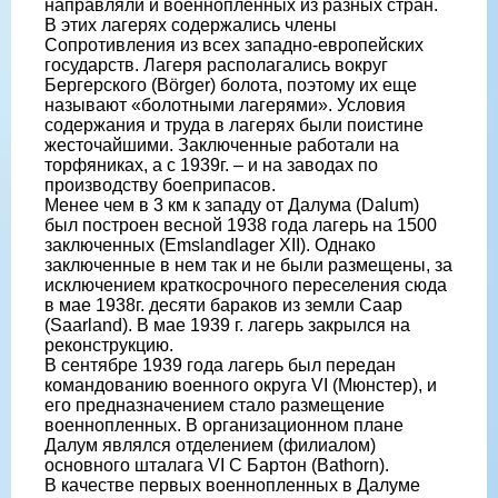
направляли и военнопленных из разных стран.
В этих лагерях содержались члены
Сопротивления из всех западно-европейских
государств. Лагеря располагались вокруг
Бергерского (Börger) болота, поэтому их еще
называют «болотными лагерями». Условия
содержания и труда в лагерях были поистине
жесточайшими. Заключенные работали на
торфяниках, а с 1939г. – и на заводах по
производству боеприпасов.
Менее чем в 3 км к западу от Далума (Dalum)
был построен весной 1938 года лагерь на 1500
заключенных (Emslandlager XII). Однако
заключенные в нем так и не были размещены, за
исключением краткосрочного переселения сюда
в мае 1938г. десяти бараков из земли Саар
(Saarland). В мае 1939 г. лагерь закрылся на
реконструкцию.
В сентябре 1939 года лагерь был передан
командованию военного округа VI (Мюнстер), и
его предназначением стало размещение
военнопленных. В организационном плане
Далум являлся отделением (филиалом)
основного шталага VI C Бартон (Bathorn).
В качестве первых военнопленных в Далуме