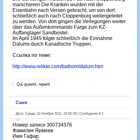
marschieren Die Kranken wurden mit der
Eisenbahn nach Versen gebracht, um von dort
schließlich auch nach Cloppenburg weitergeleitet
zu werden. Von dort gingen die Verlegungen weiter
über das Außenkommando Farge zum KZ-
Auffanglager Sandbostel.
Im April 1945 folgte schließlich die Einnahme
Dalums durch Kanadische Truppen.
Ссылка по теме:
http://www.relikte.com/bathorn/dalum.htm
Qui quaerit, reperit
Саня
Дата: Среда, 02 Ноября 2011, 23:05:39 | Сообщение #
2
Номер записи 300734376
Фамилия Ярмеев
Имя Гафар