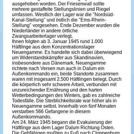
ausgehoben worden. Der Friesenwall sollte
mehrere gestaffelte Stellungslinien und Riegel
umfassen. Westlich der Lager war die "Nordsüd-
Kanal-Stellung" und östlich die "Ems-Rhein-
Stellung" vorgesehen. Ende Dezember wurden die
Niederländer in andere örtliche
Zwangsarbeiterlager verlegt.
Ihnen folgten ab 3. Januar 1945 rund 1.000
Häftlinge aus dem Konzentrationslager
Neuengamme. Es handelte sich dabei überwiegend
um Widerstandskämpfer aus Skandinavien,
insbesondere aus Dänemark. Neuengamme
richtete nach Versen nun auch in Dalum ein
Außenkommando ein, beide Standorte zusammen
waren mit insgesamt 2.500 Häftlingen belegt. Durch
die körperlich sehr schwere Arbeit, verbunden mit
unzureichender Ernährung und den harten
Wetterbedingungen des Winters, gab es zahlreiche
Todesfälle. Die Sterblichkeitsrate war höher als in
Neuengamme selbst. Innerhalb von fünf Monaten
verstarben 566 Gefangene in diesem
Außenkommando.
Am 24. März 1945 begann die Evakuierung der
Häftlinge aus dem Lager Dalum Richtung Osten.
Die Gehfähigen mußten zu Fuß nach Cloppenburg