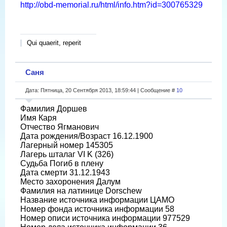
http://obd-memorial.ru/html/info.htm?id=300765329
Qui quaerit, reperit
Саня
Дата: Пятница, 20 Сентября 2013, 18:59:44 | Сообщение #
10
Фамилия Доршев
Имя Каря
Отчество Ягманович
Дата рождения/Возраст 16.12.1900
Лагерный номер 145305
Лагерь шталаг VI K (326)
Судьба Погиб в плену
Дата смерти 31.12.1943
Место захоронения Далум
Фамилия на латинице Dorschew
Название источника информации ЦАМО
Номер фонда источника информации 58
Номер описи источника информации 977529