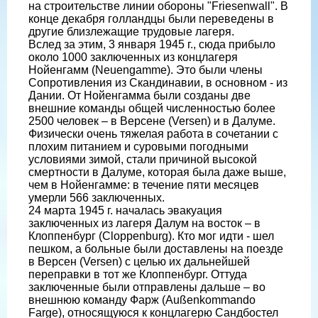
на строительстве линии обороны "Friesenwall". В
конце декабря голландцы были переведены в
другие близлежащие трудовые лагеря.
Вслед за этим, 3 января 1945 г., сюда прибыло
около 1000 заключенных из концлагеря
Нойенгамм (Neuengamme). Это были члены
Сопротивления из Скандинавии, в основном - из
Дании. От Нойенгамма были созданы две
внешние команды общей численностью более
2500 человек – в Версене (Versen) и в Далуме.
Физически очень тяжелая работа в сочетании с
плохим питанием и суровыми погодными
условиями зимой, стали причиной высокой
смертности в Далуме, которая была даже выше,
чем в Нойенгамме: в течение пяти месяцев
умерли 566 заключенных.
24 марта 1945 г. началась эвакуация
заключенных из лагеря Далум на восток – в
Клоппенбург (Cloppenburg). Кто мог идти - шел
пешком, а больные были доставлены на поезде
в Версен (Versen) с целью их дальнейшей
переправки в тот же Клоппенбург. Оттуда
заключенные были отправлены дальше – во
внешнюю команду Фарж (Außenkommando
Farge), относящуюся к концлагерю Сандбостел