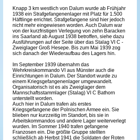
Knapp 3 km westlich von Dalum wurde ab Frühjahr
1938 ein Strafgefangenenlager mit Platz für 1.500
Häftlinge errichtet. Strafgefangene sind hier jedoch
nicht mehr eingewiesen worden. Auch Dalum war
von der kurzfristigen Verlegung von zehn Baracken
ins Saarland ab August 1938 betroffen, siehe dazu
Ausführungen auf der Seite über das Stalag VI C -
Zweiglager Groß Hesepe. Bis zum Mai 1939 zog
sich danach der Wiederaufbau des Lagers hin.
Im September 1939 übernahm das
Wehrkreiskommando VI aus Münster auch die
Einrichtungen in Dalum. Der Standort wurde zu
einem Kriegsgefangenenlager umgewandelt.
Organisatorisch ist es als Zweiglager dem
Mannschaftsstammlager (Stalag) VI C Bathorn
unterstellt worden.
Auch hier in Dalum trafen als erstes
Kriegsgefangene der Polnischen Armee ein. Sie
blieben nur kurzzeitig im Standort, bis sie in
Arbeitskommandos und andere Lager weiterverlegt
wurden. Im Sommer 1940 trafen gefangene
Franzosen ein. Die größte Gruppe stellten
schließlich ab Herbst 1941 die Soldaten der Roten