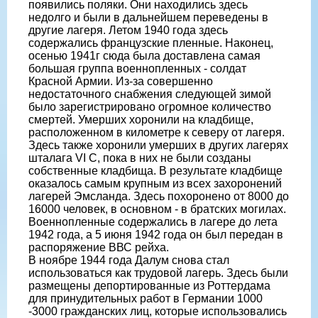
появились поляки. Они находились здесь
недолго и были в дальнейшем переведены в
другие лагеря. Летом 1940 года здесь
содержались французские пленные. Наконец,
осенью 1941г сюда была доставлена самая
большая группа военнопленных - солдат
Красной Армии. Из-за совершенно
недостаточного снабжения следующей зимой
было зарегистрировано огромное количество
смертей. Умерших хоронили на кладбище,
расположенном в километре к северу от лагеря.
Здесь также хоронили умерших в других лагерях
шталага VI C, пока в них не были созданы
собственные кладбища. В результате кладбище
оказалось самым крупным из всех захоронений
лагерей Эмсланда. Здесь похоронено от 8000 до
16000 человек, в основном - в братских могилах.
Военнопленные содержались в лагере до лета
1942 года, а 5 июня 1942 года он был передан в
распоряжение ВВС рейха.
В ноябре 1944 года Далум снова стал
использоваться как трудовой лагерь. Здесь были
размещены депортированные из Роттердама
для принудительных работ в Германии 1000
-3000 гражданских лиц, которые использовались