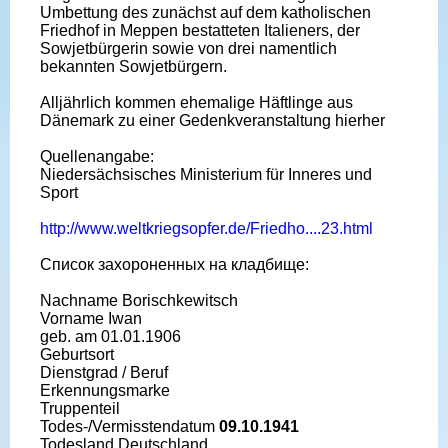
Umbettung des zunächst auf dem katholischen
Friedhof in Meppen bestatteten Italieners, der
Sowjetbürgerin sowie von drei namentlich
bekannten Sowjetbürgern.
Alljährlich kommen ehemalige Häftlinge aus
Dänemark zu einer Gedenkveranstaltung hierher
Quellenangabe:
Niedersächsisches Ministerium für Inneres und
Sport
http://www.weltkriegsopfer.de/Friedho....23.html
Cписок захороненных на кладбище:
Nachname Borischkewitsch
Vorname Iwan
geb. am 01.01.1906
Geburtsort
Dienstgrad / Beruf
Erkennungsmarke
Truppenteil
Todes-/Vermisstendatum
09.10.1941
Todesland Deutschland