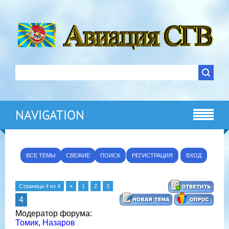
NAVIGATION
ВСЕ ТЕМЫ
СВЕЖИЕ
ПОИСК
РЕГИСТРАЦИЯ
ВХОД
Страница
4
из
4
«
1
2
3
4
Модератор форума:
Томик
,
Назаров