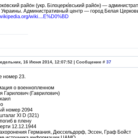
ко́вский райо́н (укр. Білоцеркі́вський райо́н) — администр
 Украины. Административный центр — город Белая Церковь
u.wikipedia.org/wiki....E%D0%BD
едельник, 16 Июня 2014, 12:07:52 | Сообщение #
37
е номер 23.
ация о военнопленном
я Гарилович (Гаврилович)
хаил
во
ый номер 2094
шталаг XI D (321)
погиб в плену
ерти 12.12.1944
ахоронения Германия, Дюссельдорф, Эссен, Граф Бойст
ие источника информации ЦАМО