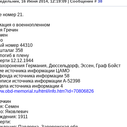
едельник, 16 Июня 2014, 12:19:09 | Сообщение #
38
е номер 21.
ация о военнопленном
я Гречин
мен
во
ый номер 44310
шталаг 358
погиб в плену
ерти 12.12.1944
ахоронения Германия, Дюссельдорф, Эссен, Граф Бойст
ие источника информации ЦАМО
фонда источника информации 58
описи источника информации A-52398
дела источника информации 4
www.obd-memorial.ru/html/info.htm?id=70806826
ечкин
я: Семен
о: Яковлевич
ждения: 1911
ерти:
ждения: Павловка, Запорожская обл.