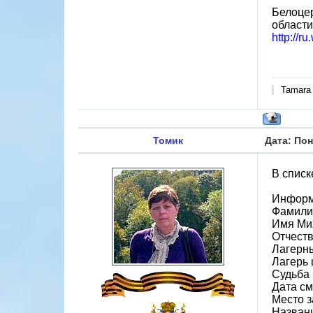
Белоцер
области
http://r
Tamara
Томик
Дата: Пон
В списк
Информ
Фамили
Имя Ми
Отчест
Лагерн
Лагерь 
Судьба 
Дата см
Место з
Назван