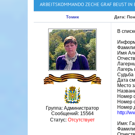
ARBEITSKOMMANDO ZECHE GRAF BEUST IN 
Томик
Дата: Пон
В списк
Информ
Фамили
Имя Але
Отчест
Лагерн
Лагерь 
Судьба 
Дата см
Место з
Назван
Номер 
Номер 
Номер 
Группа: Администратор
http://
Сообщений:
15564
Статус:
Отсутствует
Имя: Г
Фамили
Отчест