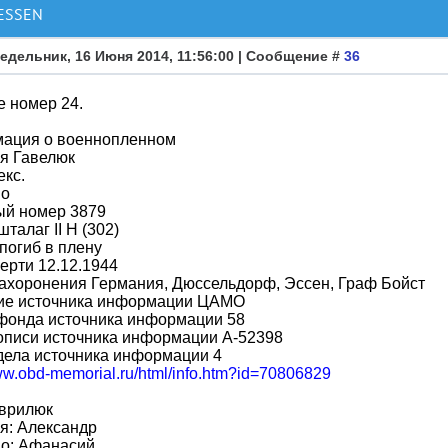
ESSEN
едельник, 16 Июня 2014, 11:56:00 | Сообщение #
36
е номер 24.
ация о военнопленном
я Гавелюк
кс.
во
ый номер 3879
шталаг II H (302)
погиб в плену
ерти 12.12.1944
ахоронения Германия, Дюссельдорф, Эссен, Граф Бойст
ие источника информации ЦАМО
фонда источника информации 58
описи источника информации A-52398
дела источника информации 4
www.obd-memorial.ru/html/info.htm?id=70806829
аврилюк
я: Александр
во: Афанасий