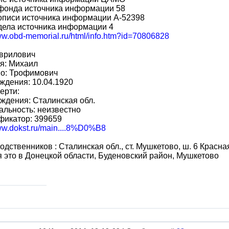
фонда источника информации 58
описи источника информации A-52398
дела источника информации 4
www.obd-memorial.ru/html/info.htm?id=70806828
аврилович
я: Михаил
во: Трофимович
ждения: 10.04.1920
ерти:
ждения: Сталинская обл.
льность: неизвестно
фикатор: 399659
www.dokst.ru/main....8%D0%B8
одственников : Сталинская обл., ст. Мушкетово, ш. 6 Красна
 это в Донецкой области, Буденовский район, Мушкетово