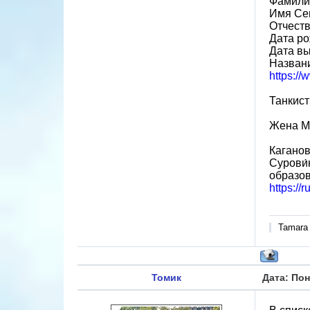
Фамили
Имя Се
Отчеств
Дата ро
Дата вы
Названи
https:/
Танкист 
Жена Ма
Каганов
Сурови́
образов
https://
Tamara
Томик
Дата: Пон