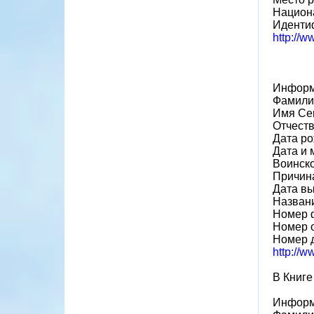
Национа
Иденти
http://
Информ
Фамили
Имя Се
Отчест
Дата ро
Дата и 
Воинск
Причина
Дата вы
Назван
Номер 
Номер 
Номер 
http://
В Книге
Информ