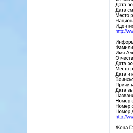
Дата ро
Дата см
Место р
Национа
Иденти
http://
Информ
Фамили
Имя Ал
Отчест
Дата ро
Место р
Дата и 
Воинск
Причина
Дата вы
Назван
Номер 
Номер 
Номер 
http://
Жена Га