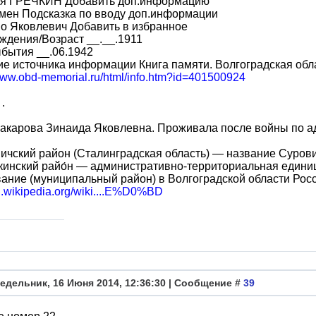
я ГРЕЧКИН Добавить доп.информацию
мен Подсказка по вводу доп.информации
о Яковлевич Добавить в избранное
ждения/Возраст __.__.1911
бытия __.06.1942
е источника информации Книга памяти. Волгоградская обла
/www.obd-memorial.ru/html/info.htm?id=401500924
.
карова Зинаида Яковлевна. Проживала после войны по адресу
ичский район (Сталинградская область) — название Суровик
кинский райо́н — административно-территориальная едини
ание (муниципальный район) в Волгоградской области Росс
ru.wikipedia.org/wiki....E%D0%BD
едельник, 16 Июня 2014, 12:36:30 | Сообщение #
39