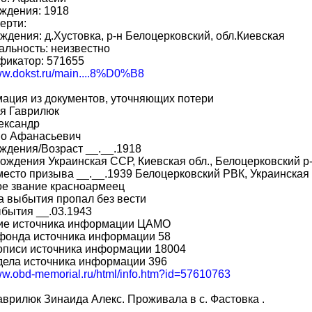
ждения: 1918
ерти:
ждения: д.Хустовка, р-н Белоцерковский, обл.Киевская
льность: неизвестно
фикатор: 571655
www.dokst.ru/main....8%D0%B8
ация из документов, уточняющих потери
я Гаврилюк
ександр
во Афанасьевич
ждения/Возраст __.__.1918
ождения Украинская ССР, Киевская обл., Белоцерковский р-
место призыва __.__.1939 Белоцерковский РВК, Украинская 
ое звание красноармеец
 выбытия пропал без вести
бытия __.03.1943
ие источника информации ЦАМО
фонда источника информации 58
описи источника информации 18004
дела источника информации 396
www.obd-memorial.ru/html/info.htm?id=57610763
врилюк Зинаида Алекс. Проживала в с. Фастовка .