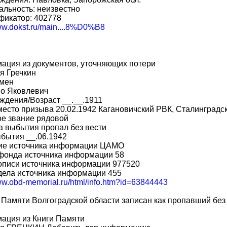
льность: неизвестно
фикатор: 402778
www.dokst.ru/main....8%D0%B8
ация из документов, уточняющих потери
я Гречкин
мен
во Яковлевич
ждения/Возраст __.__.1911
место призыва 20.02.1942 Кагановичский РВК, Сталинградск
ое звание рядовой
 выбытия пропал без вести
бытия __.06.1942
ие источника информации ЦАМО
фонда источника информации 58
описи источника информации 977520
дела источника информации 455
www.obd-memorial.ru/html/info.htm?id=63844443
 Памяти Волгоградской области записан как пропавший без 
ация из Книги Памяти