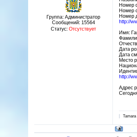
Номер 
Номер 
Номер 
Группа: Администратор
http://
Сообщений:
15564
Статус:
Отсутствует
Имя: Г
Фамили
Отчест
Дата ро
Дата см
Место р
Национа
Иденти
http://
Адрес р
Сегодня
Tamara