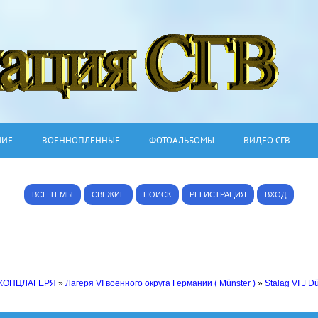
ШИЕ
ВОЕННОПЛЕННЫЕ
ФОТОАЛЬБОМЫ
ВИДЕО СГВ
ВСЕ ТЕМЫ
СВЕЖИЕ
ПОИСК
РЕГИСТРАЦИЯ
ВХОД
 КОНЦЛАГЕРЯ
»
Лагеря VI военного округа Германии ( Münster )
»
Stalag VI J D