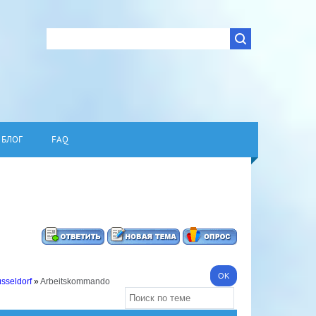
БЛОГ
FAQ
üsseldorf
»
Arbeitskommando