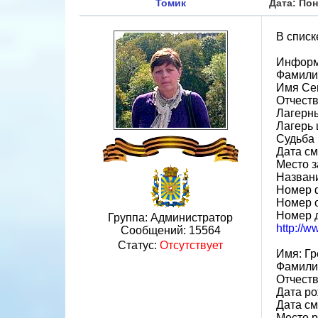
Томик
Дата: Пон
В списк
Информ
Фамили
Имя Се
Отчест
Лагерн
Лагерь 
Судьба 
Дата см
Место з
Назван
Номер 
Номер 
Номер 
Группа: Администратор
http://
Сообщений:
15564
Статус:
Отсутствует
Имя: Гр
Фамили
Отчеств
Дата ро
Дата см
Место р