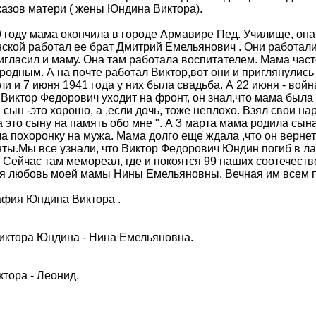
казов матери ( жены Юндина Виктора).
9 году мама окончила в городе Армавире Пед. Училище, она 
ской работал ее брат Дмитрий Емельянович . Они работали
игласил и маму. Она там работала воспитателем. Мама част
родным. А на почте работал Виктор,вот они и приглянулись 
и и 7 июня 1941 года у них была свадьба. А 22 июня - война
 Виктор Федорович уходит на фронт, он знал,что мама была
 сын -это хорошо, а ,если дочь, тоже неплохо. Взял свои нар
 это сыну на память обо мне ". А 3 марта мама родила сына
а похоронку на мужа. Мама долго еще ждала ,что он верне
ты.Мы все узнали, что Виктор Федорович Юндин погиб в ла
 Сейчас там мемореал, где и покоятся 99 наших соотечеств
я любовь моей мамы Нины Емельяновны. Вечная им всем п
афия Юндина Виктора .
иктора Юндина - Нина Емельяновна.
тора - Леонид.