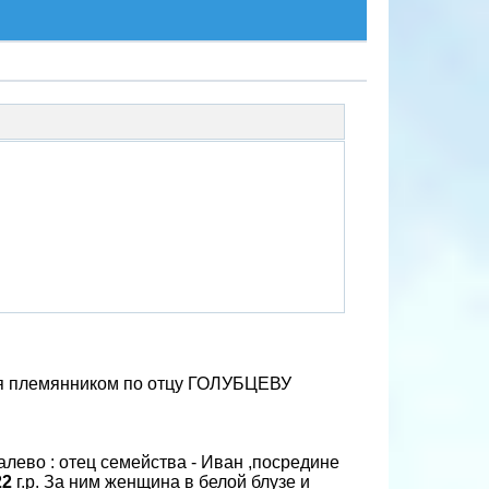
тся племянником по отцу ГОЛУБЦЕВУ
алево : отец семейства - Иван ,посредине
22
г.р. За ним женщина в белой блузе и