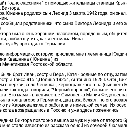
айт "одноклассники " с помощью жительницы станицы Крыл
 Виктора.
ра Юндина родился сын Леонид 3 марта 1942 года, он знал, 
нии.
 сообщили родственники, что сына Виктора Леонида и его ж
в.
тора был очень хорошим человеком, порядочным, общител
сни, любил шутить, как и его мама Нина.
 службу проходил в Германии .
 информацию, которую прислала мне племянница Юндина (
на Квашнина ( Юндина ) из
 Мечетинская Ростовской области.
о были брат Иван, сестры Вера , Катя - родные по отцу, зате
сестры Таиса,915 г.,Полина 1925г., Антонина 1928 г. Отец 
м в церкви, село Ленинка , Зерноградского р-на (бывшего Ме
рали как тогда говорили, "Черный воронок", больше его никт
ата. Его мама - в девичестве Симоненко Мария Федотьевна. 
ыл в концлагере в Германии, два раза бежал , но его возв
ю из Харькова жила и работала в немецкой семье. Их осв
е когда возвращались в Россию и уже здесь поженились. "
дина Виктора повторно вышла замуж и у нее от второго бр
то мне стало известно из рассказа одной из дочерей Людмил