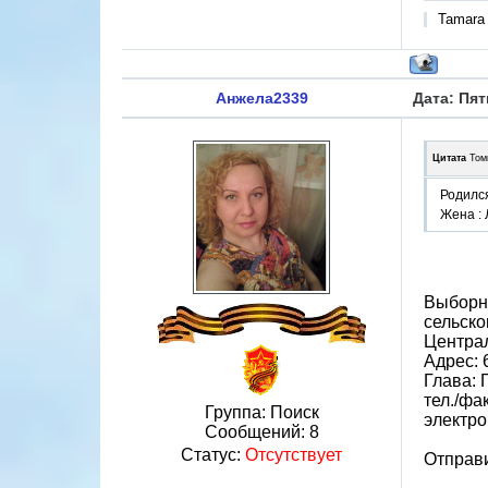
Tamara
Анжела2339
Дата: Пят
Цитата
Том
Родился
Жена : 
Выборн
сельско
Центра
Адрес: 
Глава: 
тел./фа
Группа: Поиск
электро
Сообщений:
8
Статус:
Отсутствует
Отправи