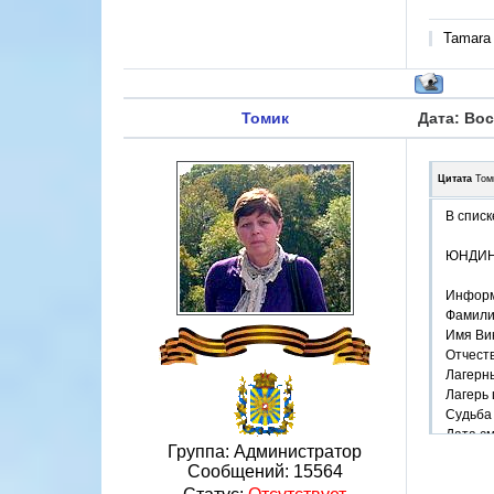
Tamara
Томик
Дата: Вос
Цитата
Том
В списк
ЮНДИН
Информ
Фамили
Имя Ви
Отчест
Лагерн
Лагерь
Судьба 
Дата см
Группа: Администратор
Сообщений:
15564