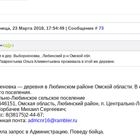
ница, 23 Марта 2018, 17:54:49 | Сообщение #
73
ик
(
)
 в дер. Выборненовка , Любинский р-н Омской обл.
Лаврентьева Ольга Климентьевна проживала в этой же деревне.
еновка — деревня в Любинском районе Омской области. В 
го поселения.
льно-Любинское сельское поселение
646151, Омская область, Любинский район, п. Центрально-Л
Горбачев Михаил Сергеевич;
кс: 8(38175)2-44-67;
нная почта:
admcnr16@rambler.ru
ла запрос в Администрацию. Поведу бойца.