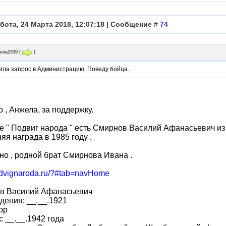
бота, 24 Марта 2018, 12:07:18 | Сообщение #
74
ела2339
(
)
ила запрос в Администрацию. Поведу бойца.
 , Анжела, за поддержку.
е " Подвиг народа " есть Смирнов Василий Афанасьевич из
яя награда в 1985 году .
о , родной брат Смирнова Ивана .
podvignaroda.ru/?#tab=navHome
в Василий Афанасьевич
дения: __.__.1921
ор
с __.__.1942 года