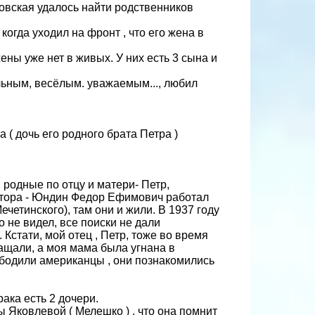
овская удалось найти родственников
когда уходил на фронт , что его жена в
ены уже нет в живых. У них есть 3 сына и
ьным, весёлым. уважаемым..., любил
 дочь его родного брата Петра )
м родные по отцу и матери- Петр,
Виктора - Юндин Федор Ефимович работал
четинского), там они и жили. В 1937 году
о не видел, все поиски не дали
Кстати, мой отец , Петр, тоже во время
ращали, а моя мама была угнана в
ободили американцы , они познакомились
ака есть 2 дочери.
ы Яковлевой ( Мелешко ) , что она помнит