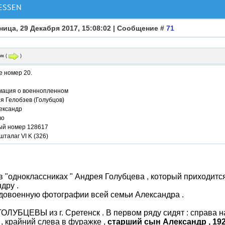
ESSEN
ница, 29 Декабря 2017, 15:08:02 | Сообщение #
71
ик
(
)
е номер 20.
ация о военнопленном
я Гелобзев (Голубцов)
ександр
во
ый номер 128617
шталаг VI K (326)
 "одноклассниках " Андрея Голубцева , который приходи
дру .
довоенную фотографии всей семьи Александра .
ОЛУБЦЕВЫ из г. Сретенск . В первом ряду сидят : справа н
 , крайний слева в фуражке ,
старший сын Александр , 19