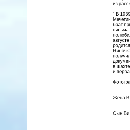
из расс
" В 193
Мечетин
брат пр
письма 
полюбил
августе
родится
Ниночка
получил
докумен
в шахте
и перва
Фотогр
Жена В
Сын Вик