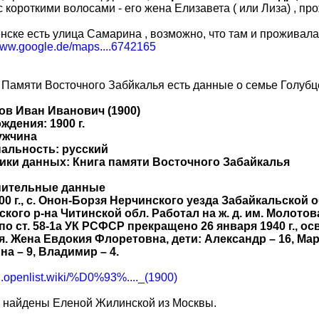
с короткими волосами - его жена Елизавета ( или Лиза) , прож
нске есть улица Самарина , возможно, что там и проживал
/www.google.de/maps....6742165
 Памяти Восточного Забйкалья есть данные о семье Голубц
ов Иван Иванович (1900)
ждения: 1900 г.
ужчина
альность: русский
ики данных: Книга памяти Восточного Забайкалья
нительные данные
00 г., с. Онон-Борзя Нерчинского уезда Забайкальской о
ского р-на Читинской обл. Работал на ж. д. им. Молотов
 по ст. 58-1а УК РСФСР прекращено 26 января 1940 г., о
. Жена Евдокия Флоретовна, дети: Александр – 16, Мария
а – 9, Владимир – 4.
ru.openlist.wiki/%D0%93%...._(1900)
 найдены Еленой Жилинской из Москвы.