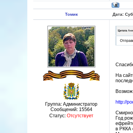
Томик
Дата: Суб
Цитата
Анж
Отправ
Спасибо
На сайт
последн
Возможн
http://
Группа: Администратор
Сообщений:
15564
Смирно
Статус:
Отсутствует
Год рож
ефрейт
в РККА 