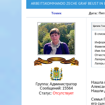
ARBEITSKOMMANDO ZECHE GRAF BEUST IN 
Томик
Дата: Пят
Цитата
Том
В списк
Информ
Фамили
Имя Ал
Отчест
Лагерн
Лагерь 
Нашла в
Группа: Администратор
Алексан
Сообщений:
15564
Нашли 
Статус:
Отсутствует
Семья Г
его сын