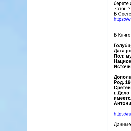
берете 
Затон ?
В Срете
https:/
В Книге
Голубц
Дата ро
Пол: м
Национ
Источн
Допол
Род. 19
Сретен
г. Дело
имеется
Антонин
https://
Данные