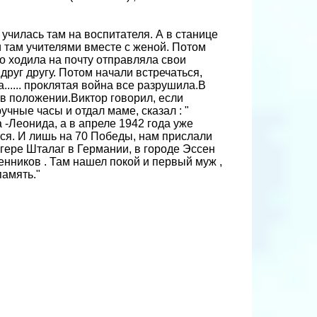
училась там на воспитателя. А в станице
 там учителями вместе с женой. Потом
о ходила на почту отправляла свои
друг другу. Потом начали встречаться,
...... проклятая война все разрушила.В
 в положении.Виктор говорил, если
учные часы и отдал маме, сказал : "
 -Леонида, а в апреле 1942 года уже
тся. И лишь на 70 Победы, нам прислали
гере Шталаг в Германии, в городе Эссен
енников . Там нашел покой и первый муж ,
амять."