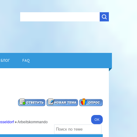
БЛОГ
FAQ
üsseldorf
»
Arbeitskommando