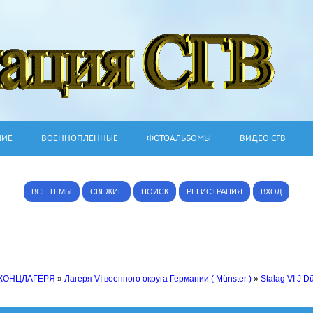
ШИЕ
ВОЕННОПЛЕННЫЕ
ФОТОАЛЬБОМЫ
ВИДЕО СГВ
ВСЕ ТЕМЫ
СВЕЖИЕ
ПОИСК
РЕГИСТРАЦИЯ
ВХОД
 КОНЦЛАГЕРЯ
»
Лагеря VI военного округа Германии ( Münster )
»
Stalag VI J D