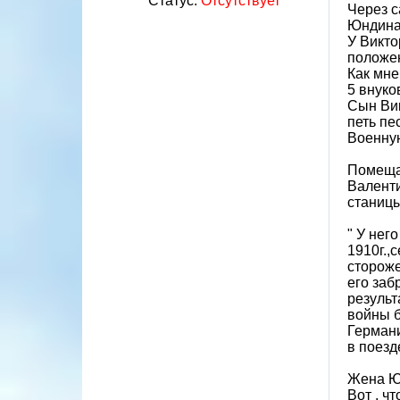
Статус:
Отсутствует
Через с
Юндина
У Викто
положе
Как мне
5 внуко
Сын Вик
петь пе
Военную
Помещаю
Валенти
станицы
" У нег
1910г.,
стороже
его заб
результ
войны б
Германи
в поезд
Жена Юн
Вот , ч