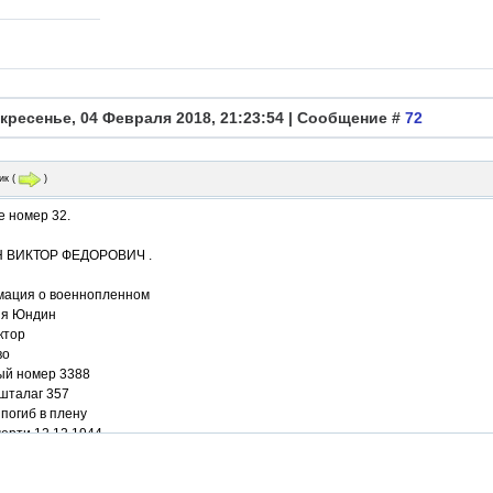
кресенье, 04 Февраля 2018, 21:23:54 | Сообщение #
72
ик
(
)
е номер 32.
 ВИКТОР ФЕДОРОВИЧ .
ация о военнопленном
я Юндин
ктор
во
ый номер 3388
 шталаг 357
погиб в плену
ерти 12.12.1944