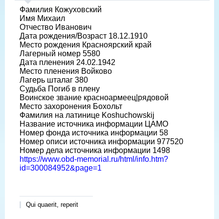
Фамилия Кожуховский
Имя Михаил
Отчество Иванович
Дата рождения/Возраст 18.12.1910
Место рождения Красноярский край
Лагерный номер 5580
Дата пленения 24.02.1942
Место пленения Войково
Лагерь шталаг 380
Судьба Погиб в плену
Воинское звание красноармеец|рядовой
Место захоронения Бохольт
Фамилия на латинице Koshuchowskij
Название источника информации ЦАМО
Номер фонда источника информации 58
Номер описи источника информации 977520
Номер дела источника информации 1498
https://www.obd-memorial.ru/html/info.htm?
id=300084952&page=1
Qui quaerit, reperit