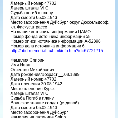
Лагерный номер 47702
Лагерь шталаг VI C
Судьба погиб в плену
Дата смерти 05.02.1943
Место захоронения Дуйсбург, округ Дюссельдорф,
кл. Фискусштрассе
Название источника информации ЦАМО
Номер фонда источника информации 58
Номер описи источника информации A-52398
Номер дела источника информации 6
http://obd-memorial.ru/html/info.htm?id=67721715
Фамилия Спирин
Имя Иван
Отчество Михайлович
Дата рождения/Возраст __.08.1899
Лагерный номер 47702
Дата пленения 30.08.1942
Место пленения Курск
Лагерь шталаг VI C
Судьба Погиб в плену
Воинское звание солдат (рядовой)
Дата смерти 05.02.1943
Место захоронения Дуйсбург
Фамилия на латинице Spirin