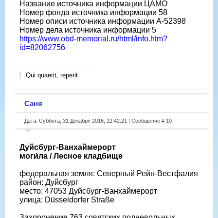
Название источника информации ЦАМО
Номер фонда источника информации 58
Номер описи источника информации A-52398
Номер дела источника информации 5
https://www.obd-memorial.ru/html/info.htm?
id=82062756
Qui quaerit, reperit
Саня
Дата: Суббота, 31 Декабря 2016, 12:42:21 | Сообщение #
10
Дуйсбург-Ванхаймерорт
моги́ла / Лесное кладбище
федеральная земля: Северный Рейн-Вестфалия
район: Дуйсбург
место: 47053 Дуйсбург-Ванхаймерорт
улица: Düsseldorfer Straße
Захоронение 763 советских подневольных