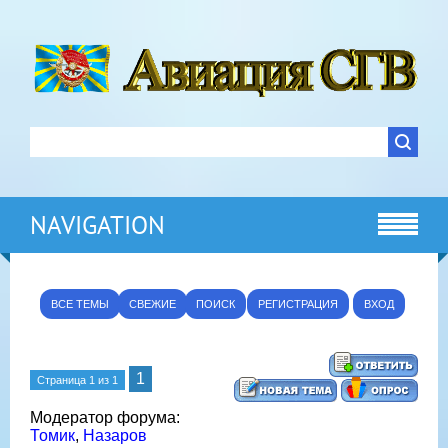
NAVIGATION
ВСЕ ТЕМЫ
СВЕЖИЕ
ПОИСК
РЕГИСТРАЦИЯ
ВХОД
1
Страница
1
из
1
Модератор форума:
Томик
,
Назаров