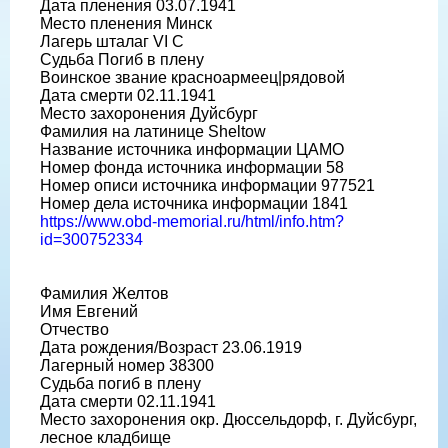
Дата пленения 03.07.1941
Место пленения Минск
Лагерь шталаг VI C
Судьба Погиб в плену
Воинское звание красноармеец|рядовой
Дата смерти 02.11.1941
Место захоронения Дуйсбург
Фамилия на латинице Sheltow
Название источника информации ЦАМО
Номер фонда источника информации 58
Номер описи источника информации 977521
Номер дела источника информации 1841
https://www.obd-memorial.ru/html/info.htm?
id=300752334
Фамилия Желтов
Имя Евгений
Отчество
Дата рождения/Возраст 23.06.1919
Лагерный номер 38300
Судьба погиб в плену
Дата смерти 02.11.1941
Место захоронения окр. Дюссельдорф, г. Дуйсбург,
лесное кладбище