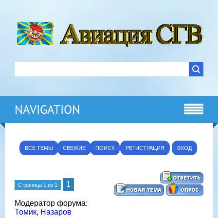
NAVIGATION
ВСЕ ТЕМЫ
СВЕЖИЕ
ПОИСК
РЕГИСТРАЦИЯ
ВХОД
1
Страница
1
из
1
Модератор форума:
Томик
,
Назаров