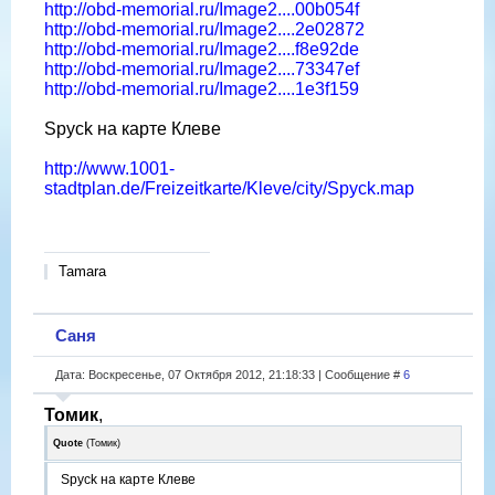
http://obd-memorial.ru/Image2....00b054f
http://obd-memorial.ru/Image2....2e02872
http://obd-memorial.ru/Image2....f8e92de
http://obd-memorial.ru/Image2....73347ef
http://obd-memorial.ru/Image2....1e3f159
Spyck на карте Клеве
http://www.1001-
stadtplan.de/Freizeitkarte/Kleve/city/Spyck.map
Tamara
Саня
Дата: Воскресенье, 07 Октября 2012, 21:18:33 | Сообщение #
6
Томик
,
Quote
(
Томик
)
Spyck на карте Клеве