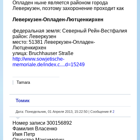
Опладен ныне является районом города
Леверкузен, поэтому захоронение проходит как
Леверкузен-Опладен-Лютценкирхен
федеральная земля: Северный Рейн-Вестфалия
район: Леверкузен
место: 51381 Леверкузен-Опладен-
Лютценкирхен
улица: Bruchhauser Straße
http://www.sowjetische-
memoriale.de/index.c....d=15249
Tamara
Томик
Дата: Понедельник, 01 Апреля 2013, 15:22:50 | Сообщение #
2
Номер записи 300156892
Фамилия Власенко
Имя Петр
Отчество Максимович