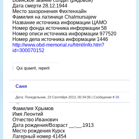
Воинское звание солдат (рядовой)
Дата смерти 28.12.1944
Место захоронения Фихтенхайн
Фамилия на латинице Chalmursajew
Название источника информации ЦАМО
Номер фонда источника информации 58
Номер описи источника информации 977520
Номер дела источника информации 1446
http://www.obd-memorial.ru/html/info.htm?
id=300070152
Qui quaerit, reperit
Саня
Дата: Понедельник, 23 Сентября 2013, 00:34:06 | Сообщение #
26
Фамилия Хрымов
Имя Леонтий
Отчество Иванович
Дата рождения/Возраст __.__.1913
Место рождения Курск
Лагерный номер 41454