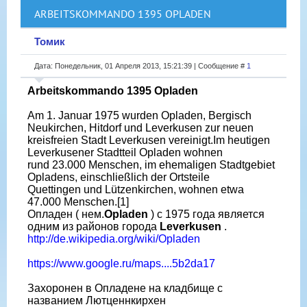
ARBEITSKOMMANDO 1395 OPLADEN
Томик
Дата: Понедельник, 01 Апреля 2013, 15:21:39 | Сообщение #
1
Arbeitskommando 1395 Opladen
Am 1. Januar 1975 wurden Opladen, Bergisch
Neukirchen, Hitdorf und Leverkusen zur neuen
kreisfreien Stadt Leverkusen vereinigt.Im heutigen
Leverkusener Stadtteil Opladen wohnen
rund 23.000 Menschen, im ehemaligen Stadtgebiet
Opladens, einschließlich der Ortsteile
Quettingen und Lützenkirchen, wohnen etwa
47.000 Menschen.[1]
Опладен ( нем.
Opladen
) с 1975 года является
одним из районов города
Leverkusen
.
http://de.wikipedia.org/wiki/Opladen
https://www.google.ru/maps....5b2da17
Захоронен в Опладене на кладбище с
названием Лютценнкирхен