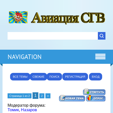
NAVIGATION
ВСЕ ТЕМЫ
СВЕЖИЕ
ПОИСК
РЕГИСТРАЦИЯ
ВХОД
1
Страница
1
из
2
2
»
Модератор форума:
Томик
,
Назаров