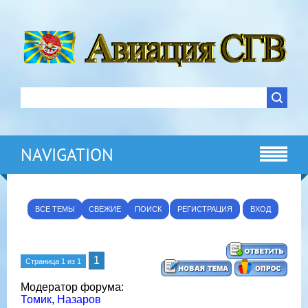
NAVIGATION
ВСЕ ТЕМЫ
СВЕЖИЕ
ПОИСК
РЕГИСТРАЦИЯ
ВХОД
1
Страница
1
из
1
Модератор форума:
Томик
,
Назаров