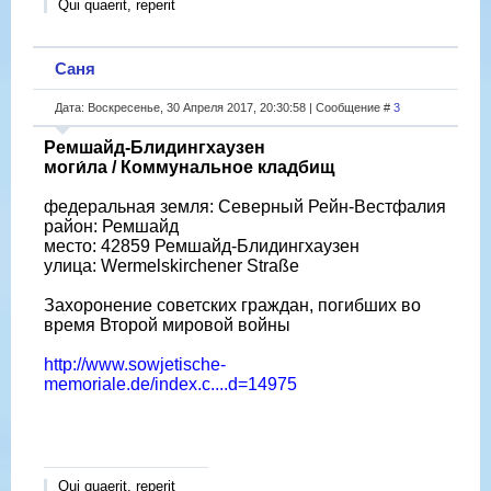
Qui quaerit, reperit
Саня
Дата: Воскресенье, 30 Апреля 2017, 20:30:58 | Сообщение #
3
Ремшайд-Блидингхаузен
моги́ла / Коммунальное кладбищ
федеральная земля: Северный Рейн-Вестфалия
район: Ремшайд
место: 42859 Ремшайд-Блидингхаузен
улица: Wermelskirchener Straße
Захоронение советских граждан, погибших во
время Второй мировой войны
http://www.sowjetische-
memoriale.de/index.c....d=14975
Qui quaerit, reperit