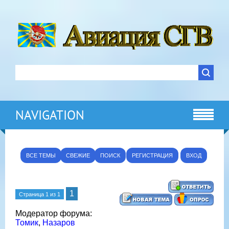
NAVIGATION
ВСЕ ТЕМЫ
СВЕЖИЕ
ПОИСК
РЕГИСТРАЦИЯ
ВХОД
1
Страница
1
из
1
Модератор форума:
Томик
,
Назаров