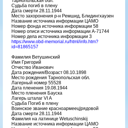
Тарнопольская обл.
Судьба погиб в плену
Дата смерти 28.11.1944
Место захоронения р-н Ремшид, Блидингхаузен
Название источника информации ЦАМО
Номер фонда источника информации 58
Номер описи источника информации A-71744
Номер дела источника информации 3
https://www.obd-memorial.ru/html/info.htm?
id=81865157
Фамилия Ветушинский
Имя Григорий
Отчество Иванович
Дата рождения/Возраст 08.10.1898
Место рождения Тарнопольская обл.
Лагерный номер 55528
Дата пленения 19.08.1944
Место пленения Бауска
Лагерь шталаг VI A
Судьба Погиб в плену
Воинское звание красноармеец|рядовой
Дата смерти 28.11.1944
Фамилия на латинице Wetuschinskij
Название источника информации ЦАМО