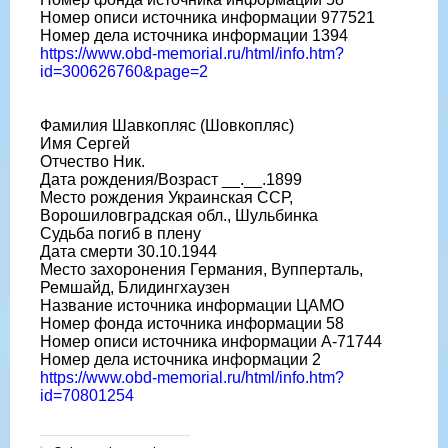
Номер описи источника информации 977521
Номер дела источника информации 1394
https://www.obd-memorial.ru/html/info.htm?
id=300626760&page=2
Фамилия Шавкопляс (Шовкопляс)
Имя Сергей
Отчество Ник.
Дата рождения/Возраст __.__.1899
Место рождения Украинская ССР,
Ворошиловградская обл., Шульбинка
Судьба погиб в плену
Дата смерти 30.10.1944
Место захоронения Германия, Вупперталь,
Ремшайд, Блидингхаузен
Название источника информации ЦАМО
Номер фонда источника информации 58
Номер описи источника информации A-71744
Номер дела источника информации 2
https://www.obd-memorial.ru/html/info.htm?
id=70801254