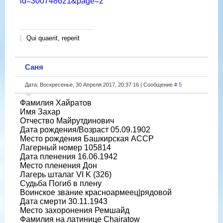
id=300748621&page=2
Qui quaerit, reperit
Саня
Дата: Воскресенье, 30 Апреля 2017, 20:37:16 | Сообщение #
5
Фамилия Хайратов
Имя Захар
Отчество Майрутдинович
Дата рождения/Возраст 05.09.1902
Место рождения Башкирская АССР
Лагерный номер 105814
Дата пленения 16.06.1942
Место пленения Дон
Лагерь шталаг VI K (326)
Судьба Погиб в плену
Воинское звание красноармеец|рядовой
Дата смерти 30.11.1943
Место захоронения Ремшайд
Фамилия на латинице Chairatow