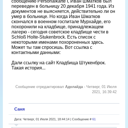
сообщению Personalkarte I, Иван Шматков был
переведен в больницу 20 декабря 1941 года. Из
документов не выясняется, действительно ли он
умер в больнице. Но когда Иван Шматков
скончался в военном госпитале Мурхайде, его
похоронили на кладбище, принадлежащем
лагерю - сегодня советское кладбище чести в
Schloß Holte-Stukenbrock. Есть список с
некоторыми именами похороненных здесь.
Может ты там спросишь. Вот ссылка с
контактными данными:
Дали ссылку на сайт Кладбища Штукенброк.
Такая история...
Сообщение отредактировал
Аделайда
-
Четверг, 01 Июля
2021, 16:39:42
Саня
Дата: Четверг, 01 Июля 2021, 18:44:14 | Сообщение #
61