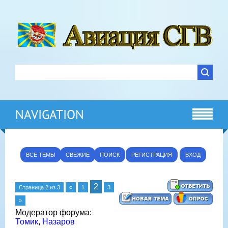
NAVIGATION
ВСЕ ТЕМЫ
СВЕЖИЕ
ПОИСК
РЕГИСТРАЦИЯ
ВХОД
2
Страница
2
из
3
«
1
3
»
Модератор форума:
Томик
,
Назаров