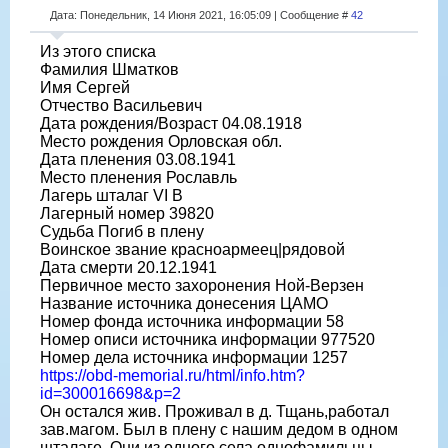
Дата: Понедельник, 14 Июня 2021, 16:05:09 | Сообщение #
42
Из этого списка
Фамилия Шматков
Имя Сергей
Отчество Васильевич
Дата рождения/Возраст 04.08.1918
Место рождения Орловская обл.
Дата пленения 03.08.1941
Место пленения Рославль
Лагерь шталаг VI B
Лагерный номер 39820
Судьба Погиб в плену
Воинское звание красноармеец|рядовой
Дата смерти 20.12.1941
Первичное место захоронения Ной-Верзен
Название источника донесения ЦАМО
Номер фонда источника информации 58
Номер описи источника информации 977520
Номер дела источника информации 1257
https://obd-memorial.ru/html/info.htm?
id=300016698&p=2
Он остался жив. Проживал в д. Тщань,работал
зав.магом. Был в плену с нашим дедом в одном
шталаге. Они из одного села,однофамильцы