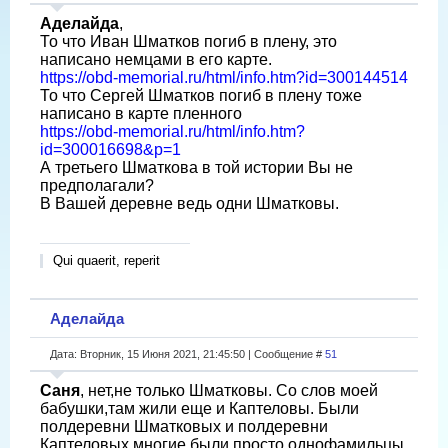
Аделайда
,
То что Иван Шматков погиб в плену, это
написано немцами в его карте.
https://obd-memorial.ru/html/info.htm?id=300144514
То что Сергей Шматков погиб в плену тоже
написано в карте пленного
https://obd-memorial.ru/html/info.htm?
id=300016698&p=1
А третьего Шматкова в той истории Вы не
предполагали?
В Вашей деревне ведь одни Шматковы.
Qui quaerit, reperit
Аделайда
Дата: Вторник, 15 Июня 2021, 21:45:50 | Сообщение #
51
Саня
, нет,не только Шматковы. Со слов моей
бабушки,там жили еще и Каптеловы. Были
полдеревни Шматковых и полдеревни
Каптеловых,многие были просто однофамильцы