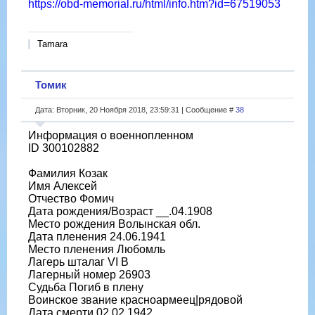
https://obd-memorial.ru/html/info.htm?id=67519053
Tamara
Томик
Дата: Вторник, 20 Ноября 2018, 23:59:31 | Сообщение #
38
Информация о военнопленном
ID 300102882
Фамилия Козак
Имя Алексей
Отчество Фомич
Дата рождения/Возраст __.04.1908
Место рождения Волынская обл.
Дата пленения 24.06.1941
Место пленения Любомль
Лагерь шталаг VI B
Лагерный номер 26903
Судьба Погиб в плену
Воинское звание красноармеец|рядовой
Дата смерти 02.02.1942