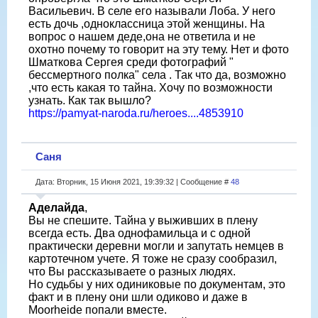
Васильевич. В селе его называли Лоба. У него
есть дочь ,одноклассница этой женщины. На
вопрос о нашем деде,она не ответила и не
охотно почему то говорит на эту тему. Нет и фото
Шматкова Сергея среди фотографий "
бессмертного полка" села . Так что да, возможно
,что есть какая то тайна. Хочу по возможности
узнать. Как так вышло?
https://pamyat-naroda.ru/heroes....4853910
Саня
Дата: Вторник, 15 Июня 2021, 19:39:32 | Сообщение #
48
Аделайда
,
Вы не спешите. Тайна у выживших в плену
всегда есть. Два однофамильца и с одной
практически деревни могли и запутать немцев в
картотечном учете. Я тоже не сразу сообразил,
что Вы рассказываете о разных людях.
Но судьбы у них одиниковые по документам, это
факт и в плену они шли одиково и даже в
Moorheide попали вместе.