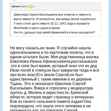
Цитата
Саня
(
)
Шматкова Сергея Васильевича все отметки о смерти в
карте имеются. И непонятно, как немцы могли ошибиться.
У него стоит дата смерти 20.12. 1941 года в лазарете
Moorheide и карта сдана в архив.
Он что, дальше под чужой фамилией в плену находился?
Не могу сказать,не знаю. Я случайно нашла
односельчанина и по карточкам поняла, что в
одном шталаге были. Моя родственница внучка
Шматкова Ивана Афанасьевича,рассказывала
,что в селе был мужик ,который знал что их дед
Иван погиб в плену,он был завмагом тогда и всё
про всех знал.Его звали Сергей,он был
единственный с таким именем в их деревне
Тщань. Это и оказалася Шматков Сергей
Васильевич. Вчера я спросила у модератора
группы д. Милечь и окрестности, Брянской
области, которая ведет страницу о ветеранах
Вов из своего села,книги памяти издает.Она
подтвердила ,что знала этого человека и не
опровергла что это Шматков Сергей