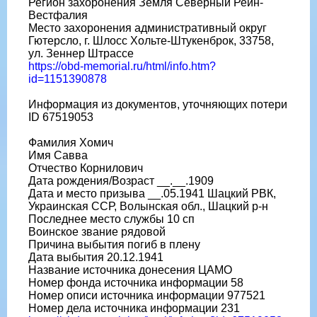
Регион захоронения Земля Северный Рейн-
Вестфалия
Место захоронения административный округ
Гютерсло, г. Шлосс Хольте-Штукенброк, 33758,
ул. Зеннер Штрассе
https://obd-memorial.ru/html/info.htm?
id=1151390878
Информация из документов, уточняющих потери
ID 67519053
Фамилия Хомич
Имя Савва
Отчество Корнилович
Дата рождения/Возраст __.__.1909
Дата и место призыва __.05.1941 Шацкий РВК,
Украинская ССР, Волынская обл., Шацкий р-н
Последнее место службы 10 сп
Воинское звание рядовой
Причина выбытия погиб в плену
Дата выбытия 20.12.1941
Название источника донесения ЦАМО
Номер фонда источника информации 58
Номер описи источника информации 977521
Номер дела источника информации 231