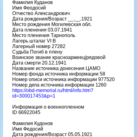
Фамилия Куданов
Имя Феодосий
Отчество Александрович
Дата рождения/Возраст __.__.1921
Место рождения Могилевская обл.
Дата пленения 03.07.1941
Место пленения Тарнополь
Лагерь шталаг VI B
Лагерный номер 27282
Судьба Погиб в плену
Воинское звание красноармеец|рядовой
Дата смерти 20.12.1941
Название источника донесения ЦАМО
Номер фонда источника информации 58
Номер описи источника информации 977520
Номер дела источника информации 1260
https://obd-memorial.ru/html/info.htm?
id=300017453&p=1
Информация о военнопленном
ID 66922045
Фамилия Кудонов
Имя Федосий
Дата рождения/Возраст 05.05.1921