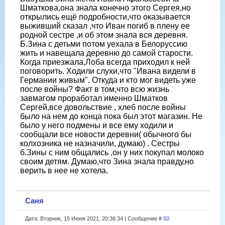
Шматкова,она знала конечно этого Сергея,но
открылись ещё подробности,что оказывается
выживший сказал ,что Иван погиб в плену ее
родной сестре ,и об этом знала вся деревня.
Б.Зина с детьми потом уехала в Белоруссию
жить и навещала деревню до самой старости.
Когда приезжала,Лоба всегда приходил к ней
поговорить. Ходили слухи,что "Ивана видели в
Германии живым". Откуда и кто мог видеть уже
после войны? Факт в том,что всю жизнь
завмагом проработал именно Шматков
Сергей,все довольствие , хлеб после войны
было на нем до конца пока был этот магазин. Не
было у него подмены и все ему ходили и
сообщали все новости деревни( обычного бы
колхозника не назначили, думаю) . Сестры
б.Зины с ним общались ,он у них покупал молоко
своим детям. Думаю,что Зина знала правду,но
верить в нее не хотела.
Саня
Дата: Вторник, 15 Июня 2021, 20:36:34 | Сообщение #
50