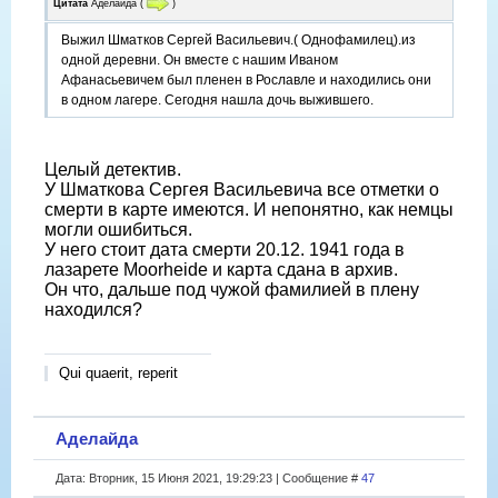
Цитата
Аделайда
(
)
Выжил Шматков Сергей Васильевич.( Однофамилец).из
одной деревни. Он вместе с нашим Иваном
Афанасьевичем был пленен в Рославле и находились они
в одном лагере. Сегодня нашла дочь выжившего.
Целый детектив.
У Шматкова Сергея Васильевича все отметки о
смерти в карте имеются. И непонятно, как немцы
могли ошибиться.
У него стоит дата смерти 20.12. 1941 года в
лазарете Moorheide и карта сдана в архив.
Он что, дальше под чужой фамилией в плену
находился?
Qui quaerit, reperit
Аделайда
Дата: Вторник, 15 Июня 2021, 19:29:23 | Сообщение #
47