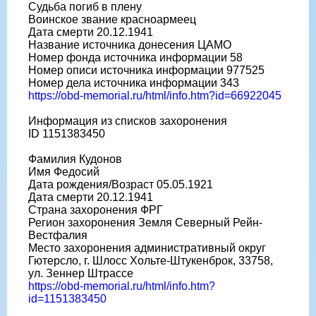
Судьба погиб в плену
Воинское звание красноармеец
Дата смерти 20.12.1941
Название источника донесения ЦАМО
Номер фонда источника информации 58
Номер описи источника информации 977525
Номер дела источника информации 343
https://obd-memorial.ru/html/info.htm?id=66922045
Информация из списков захоронения
ID 1151383450
Фамилия Кудонов
Имя Федосий
Дата рождения/Возраст 05.05.1921
Дата смерти 20.12.1941
Страна захоронения ФРГ
Регион захоронения Земля Северный Рейн-
Вестфалия
Место захоронения административный округ
Гютерсло, г. Шлосс Хольте-Штукенброк, 33758,
ул. Зеннер Штрассе
https://obd-memorial.ru/html/info.htm?
id=1151383450