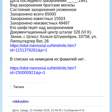
Дата последнего захоронения __.__.1941
Вид захоронения братские могилы
Состояние захоронения ухоженное
Захоронено всего 65000
Захоронено известных 15503
Захоронено неизвестных 49497
Кто шефствует над захоронением
Документационный центр шталаг 326 (VI K)
Зенне, г. Шлосс Хольте-Штукенброк, 33758, ул.
Липпштедтер Вег, 26
https://obd-memorial.ru/html/info.htm?
id=1151376261&p=1
В списках на немецком их фамилий нет .
https://obd-memorial.ru/html/info.htm?
id=250000921&p=1
Tamara
nikkodim
Дата: Среда, 21 Ноября 2018, 22:46:45 | Сообщение #
41