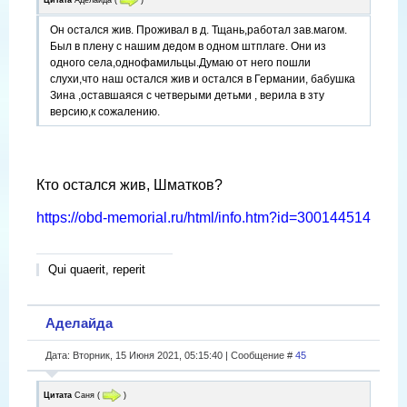
Он остался жив. Проживал в д. Тщань,работал зав.магом.
Был в плену с нашим дедом в одном штплаге. Они из
одного села,однофамильцы.Думаю от него пошли
слухи,что наш остался жив и остался в Германии, бабушка
Зина ,оставшаяся с четверыми детьми , верила в зту
версию,к сожалению.
Кто остался жив, Шматков?
https://obd-memorial.ru/html/info.htm?id=300144514
Qui quaerit, reperit
Аделайда
Дата: Вторник, 15 Июня 2021, 05:15:40 | Сообщение #
45
Цитата
Саня
(
)