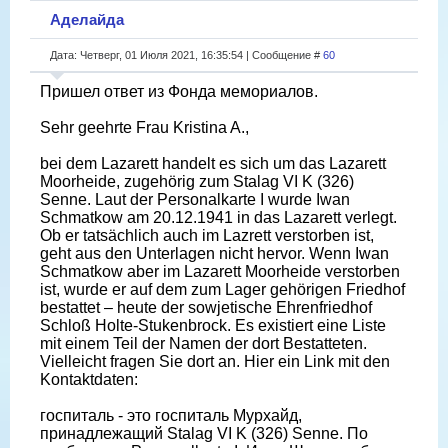
Аделайда
Дата: Четверг, 01 Июля 2021, 16:35:54 | Сообщение #
60
Пришел ответ из Фонда мемориалов.
Sehr geehrte Frau Kristina A.,
bei dem Lazarett handelt es sich um das Lazarett
Moorheide, zugehörig zum Stalag VI K (326)
Senne. Laut der Personalkarte I wurde Iwan
Schmatkow am 20.12.1941 in das Lazarett verlegt.
Ob er tatsächlich auch im Lazrett verstorben ist,
geht aus den Unterlagen nicht hervor. Wenn Iwan
Schmatkow aber im Lazarett Moorheide verstorben
ist, wurde er auf dem zum Lager gehörigen Friedhof
bestattet – heute der sowjetische Ehrenfriedhof
Schloß Holte-Stukenbrock. Es existiert eine Liste
mit einem Teil der Namen der dort Bestatteten.
Vielleicht fragen Sie dort an. Hier ein Link mit den
Kontaktdaten:
госпиталь - это госпиталь Мурхайд,
принадлежащий Stalag VI K (326) Senne. По