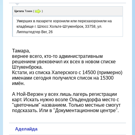
Цитата
Томик
(
)
Умерших в лазарете хоронили или перезахоронили на
кладбище г. Шлосс Хольте-Штукенброк, 33758, ул.
Липпштедтер Вег, 26
Тамара,
вернее всего, кто-то административным
решением увековечил их всех в новом списке
Штукенброка.
Кстати, из списка Хаперского с 14500 (примерно)
именами сегодня получился список на 15300
имён.
А Ной-Верзен у всех лишь лагерь регистрации
карт. Искать нужно возле Ольдендорфа место с
"цветочным" названием. Только местные смогут
подсказать. Или в "Документационном центре".
Аделайда