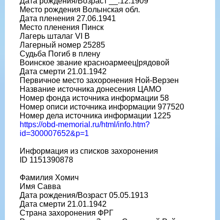
Дата рождения/Возраст __.12.1909
Место рождения Волынская обл.
Дата пленения 27.06.1941
Место пленения Пинск
Лагерь шталаг VI B
Лагерный номер 25285
Судьба Погиб в плену
Воинское звание красноармеец|рядовой
Дата смерти 21.01.1942
Первичное место захоронения Ной-Верзен
Название источника донесения ЦАМО
Номер фонда источника информации 58
Номер описи источника информации 977520
Номер дела источника информации 1225
https://obd-memorial.ru/html/info.htm?
id=300007652&p=1
Информация из списков захоронения
ID 1151390878
Фамилия Хомич
Имя Савва
Дата рождения/Возраст 05.05.1913
Дата смерти 21.01.1942
Страна захоронения ФРГ