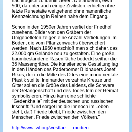
nachträglich zu identifizieren. Die anderen, etwa
500, darunter auch einige Zivilisten, erhielten ihre
letzte Ruhestätte weitgehend ohne namentliche
Kennzeichnung in Reihen nahe dem Eingang.
Schon in den 1950er Jahren verfiel der Friedhof
zusehens. Bilder von den Gräbern der
Umgebetteten zeigen eine Anzahl Vertiefungen im
Boden, die vom Pflanzenwuchs überwuchert
werden. Nach 1960 entschloß man sich daher, das
22.000 qm Gelände neu zu gestalten. Eine große,
baumbestandene Rasenfläche bedeckt seither die
36 Massengräber. Die künstlerische Gestaltung lag
in den Händen des Paderborner Bildhauers Josef
Rikus, der in die Mitte des Ortes eine monumentale
Plastik stellte. Ineinander verzahnte Kreuze und
Gitter sollen die Größe des Leidens, die Schwere
der Gefangenschaft und des Todes fern der Heimat
symbolisieren. Hinzu kam eine schlichte
"Gedenkhalle" mit der deutschen und russischen
Inschrift: "Und sorget ihr, die ihr noch im Leben
steht, daß Friede bleibt, Friede zwischen den
Menschen, Friede zwischen den Völkern."
http://www.lwl.org/westfae...._medien