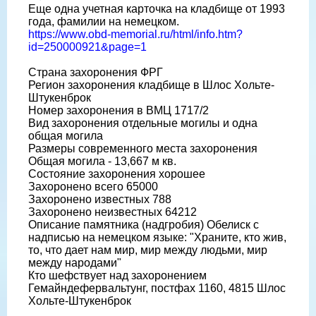
Еще одна учетная карточка на кладбище от 1993
года, фамилии на немецком.
https://www.obd-memorial.ru/html/info.htm?
id=250000921&page=1
Страна захоронения ФРГ
Регион захоронения кладбище в Шлос Хольте-
Штукенброк
Номер захоронения в ВМЦ 1717/2
Вид захоронения отдельные могилы и одна
общая могила
Размеры современного места захоронения
Общая могила - 13,667 м кв.
Состояние захоронения хорошее
Захоронено всего 65000
Захоронено известных 788
Захоронено неизвестных 64212
Описание памятника (надгробия) Обелиск с
надписью на немецком языке: "Храните, кто жив,
то, что дает нам мир, мир между людьми, мир
между народами"
Кто шефствует над захоронением
Гемайндефервальтунг, постфах 1160, 4815 Шлос
Хольте-Штукенброк