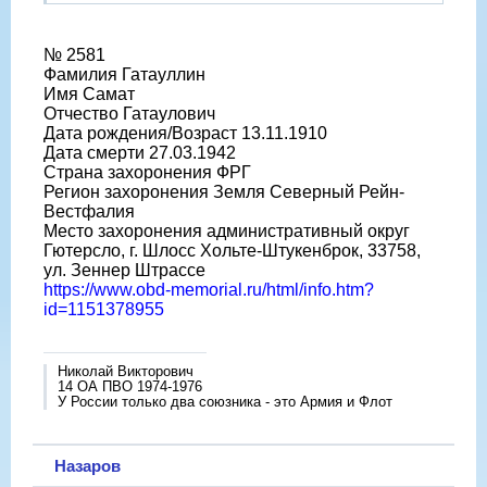
№ 2581
Фамилия Гатауллин
Имя Самат
Отчество Гатаулович
Дата рождения/Возраст 13.11.1910
Дата смерти 27.03.1942
Страна захоронения ФРГ
Регион захоронения Земля Северный Рейн-
Вестфалия
Место захоронения административный округ
Гютерсло, г. Шлосс Хольте-Штукенброк, 33758,
ул. Зеннер Штрассе
https://www.obd-memorial.ru/html/info.htm?
id=1151378955
Николай Викторович
14 ОА ПВО 1974-1976
У России только два союзника - это Армия и Флот
Назаров