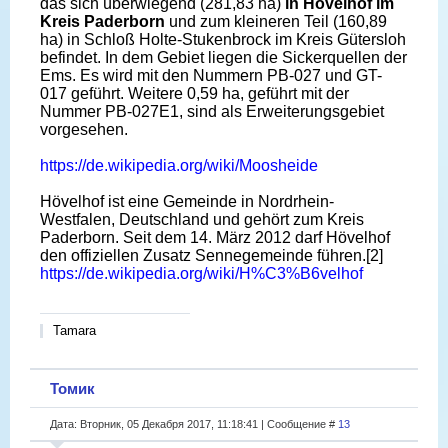
das sich überwiegend (281,83 ha)
in Hövelhof im
Kreis Paderborn
und zum kleineren Teil (160,89
ha) in Schloß Holte-Stukenbrock im Kreis Gütersloh
befindet. In dem Gebiet liegen die Sickerquellen der
Ems. Es wird mit den Nummern PB-027 und GT-
017 geführt. Weitere 0,59 ha, geführt mit der
Nummer PB-027E1, sind als Erweiterungsgebiet
vorgesehen.
https://de.wikipedia.org/wiki/Moosheide
Hövelhof ist eine Gemeinde in Nordrhein-
Westfalen, Deutschland und gehört zum Kreis
Paderborn. Seit dem 14. März 2012 darf Hövelhof
den offiziellen Zusatz Sennegemeinde führen.[2]
https://de.wikipedia.org/wiki/H%C3%B6velhof
Tamara
Томик
Дата: Вторник, 05 Декабря 2017, 11:18:41 | Сообщение #
13