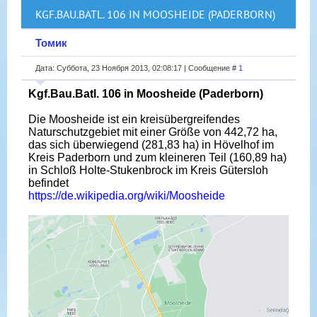
KGF.BAU.BATL. 106 IN MOOSHEIDE (PADERBORN)
Томик
Дата: Суббота, 23 Ноября 2013, 02:08:17 | Сообщение #
1
Kgf.Bau.Batl. 106 in Moosheide (Paderborn)
Die Moosheide ist ein kreisübergreifendes
Naturschutzgebiet mit einer Größe von 442,72 ha,
das sich überwiegend (281,83 ha) in Hövelhof im
Kreis Paderborn und zum kleineren Teil (160,89 ha)
in Schloß Holte-Stukenbrock im Kreis Gütersloh
befindet
https://de.wikipedia.org/wiki/Moosheide