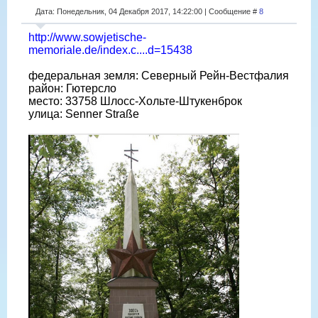
Дата: Понедельник, 04 Декабря 2017, 14:22:00 | Сообщение #
8
http://www.sowjetische-
memoriale.de/index.c....d=15438
федеральная земля: Северный Рейн-Вестфалия
район: Гютерсло
место: 33758 Шлосс-Хольте-Штукенброк
улица: Senner Straße