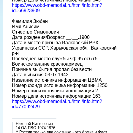
https://www.obd-memorial.ru/html/info.htm?
id=66923909
Фамилия Зюбан
Имя Анисим
Отчество Симонович
Дата рождения/Возраст __.__.1900
Дата и место призыва Валковский РВК,
Украинская ССР, Харьковская обл., Валковский
р-н
Последнее место службы чф 95 осб гб
Воинское звание красноармеец
Причина выбытия пропал без вести
Дата выбытия 03.07.1942
Название источника информации ЦВМА
Номер фонда источника информации 1250
Номер описи источника информации 2
Номер дела источника информации 163
https://www.obd-memorial.ru/html/info.htm?
id=77092429
Николай Викторович
14 ОА ПВО 1974-1976
У России только два союзника - это Армия и Флот