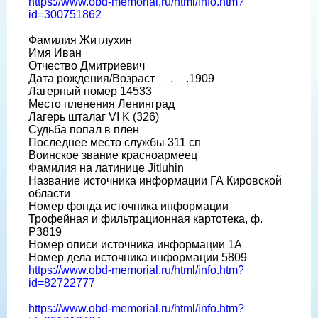
https://www.obd-memorial.ru/html/info.htm?
id=300751862
Фамилия Житлухин
Имя Иван
Отчество Дмитриевич
Дата рождения/Возраст __.__.1909
Лагерный номер 14533
Место пленения Ленинград
Лагерь шталаг VI K (326)
Судьба попал в плен
Последнее место службы 311 сп
Воинское звание красноармеец
Фамилия на латинице Jitluhin
Название источника информации ГА Кировской
области
Номер фонда источника информации
Трофейная и фильтрационная картотека, ф.
Р3819
Номер описи источника информации 1А
Номер дела источника информации 5809
https://www.obd-memorial.ru/html/info.htm?
id=82722777
https://www.obd-memorial.ru/html/info.htm?