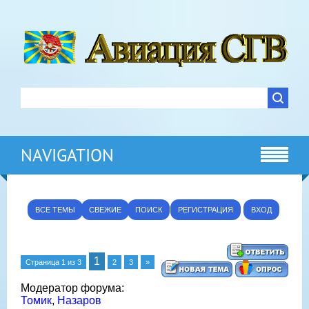
NAVIGATION
ВСЕ ТЕМЫ
СВЕЖИЕ
ПОИСК
РЕГИСТРАЦИЯ
ВХОД
1
Страница
1
из
3
2
3
»
Модератор форума:
Томик
,
Назаров