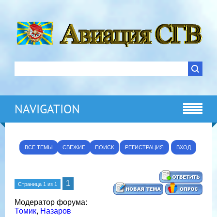
NAVIGATION
ВСЕ ТЕМЫ
СВЕЖИЕ
ПОИСК
РЕГИСТРАЦИЯ
ВХОД
1
Страница
1
из
1
Модератор форума:
Томик
,
Назаров