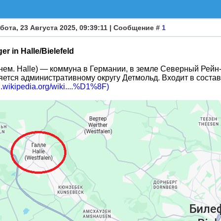
бота, 23 Августа 2025, 09:39:11 | Сообщение #
1
er in Halle/Bielefeld
(нем. Halle) — коммуна в Германии, в земле Северный Рей
ется административному округу Детмольд. Входит в состав
ru.wikipedia.org/wiki....%D1%8F)