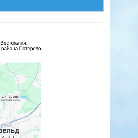
н-Вестфалия.
 района Гютерсло.