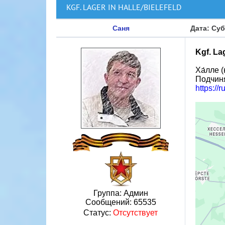
KGF. LAGER IN HALLE/BIELEFELD
Саня
Дата: Суб
Kgf. Lag
Ха́лле 
Подчиня
https://
Группа: Админ
Сообщений:
65535
Статус:
Отсутствует