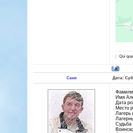
Qui quae
Саня
Дата: Суб
Фамили
Имя Ал
Дата ро
Место р
Лагерь 
Лагерн
Судьба 
Воинско