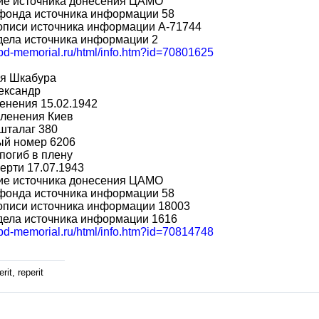
ие источника донесения ЦАМО
фонда источника информации 58
описи источника информации A-71744
дела источника информации 2
obd-memorial.ru/html/info.htm?id=70801625
я Шкабура
ександр
енения 15.02.1942
пленения Киев
шталаг 380
ый номер 6206
погиб в плену
ерти 17.07.1943
ие источника донесения ЦАМО
фонда источника информации 58
описи источника информации 18003
дела источника информации 1616
obd-memorial.ru/html/info.htm?id=70814748
rit, reperit