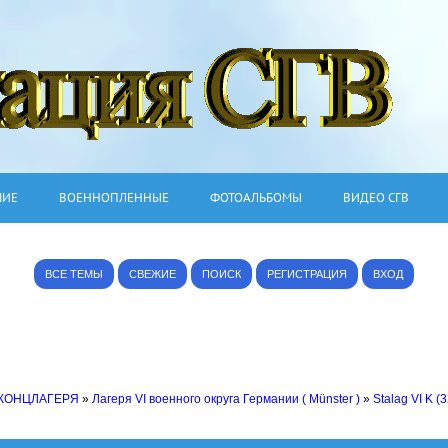
ШИЕ
ВОЕННОПЛЕННЫЕ
ФОТОАЛЬБОМЫ
ВИДЕО СГВ
ВСЕ ТЕМЫ
СВЕЖИЕ
ПОИСК
РЕГИСТРАЦИЯ
ВХОД
 КОНЦЛАГЕРЯ
»
Лагеря VI военного округа Германии ( Münster )
»
Stalag VI K (3