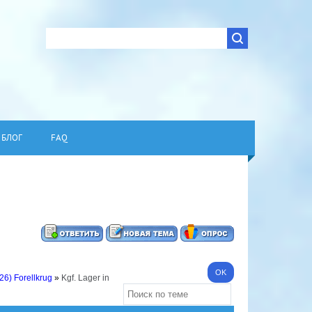
БЛОГ
FAQ
26) Forellkrug
»
Kgf. Lager in