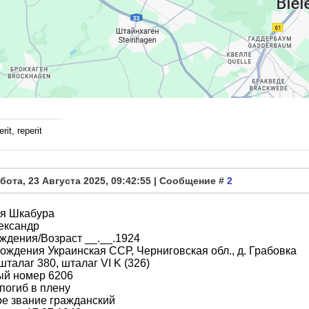
rit, reperit
бота, 23 Августа 2025, 09:42:55 | Сообщение #
2
я Шкабура
ександр
ждения/Возраст __.__.1924
ождения Украинская ССР, Черниговская обл., д. Грабовка
шталаг 380, шталаг VI K (326)
ый номер 6206
погиб в плену
е звание гражданский