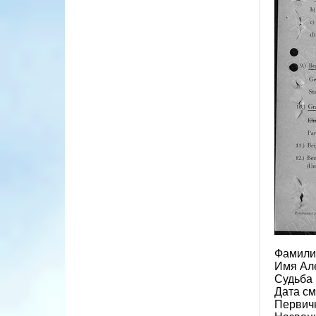
Фамили
Имя Але
Судьба 
Дата см
Первичн