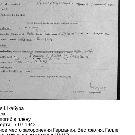
я Шкабура
кс.
погиб в плену
ерти 17.07.1943
ое место захоронения Германия, Вестфалия, Галле