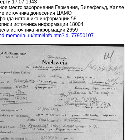
ерти 17.07.1943
ное место захоронения Германия, Билефельд, Халле
ие источника донесения ЦАМО
фонда источника информации 58
описи источника информации 18004
дела источника информации 2659
obd-memorial.ru/html/info.htm?id=77950107