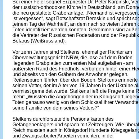
Bei einer Feier segnet Erzpriester Dr. Peter Karpinski, Ver
der russisch-orthodoxen Kirche in Deutschland, am Donn
die neu gestaltete Gräberanlage. „Niemand ist vergessen.
ist vergessen“, sagt Botschaftsrat Bereskin und spricht so
„einem Tag der Wahrheit“, an dem nach so vielen Jahren 
Toten identifiziert werden konnten. Gekommen sind auß
die Vertreter der Russischen Föderation und der Republik
Belarus (Weißrussland).
Vor zehn Jahren sind Stelkens, ehemaliger Richter am
Oberverwaltungsgericht NRW, die lose auf dem Boden
liegenden Grabplatten zum ersten Mal aufgefallen - am
äußersten Rand des Friedhofs, verborgen hinter einer He
und abseits von den Gräbern der Anwohner gelegen.
Reifenspuren führten über den Boden. Stelkens erinnerte 
seinen Vetter, der im Alter von 19 Jahren in der Ukraine al
vermisst gemeldet wurde. Stelkens ließ die Frage keine 
mehr: „Wussten die Angehörigen der in Königsdorf liege
Toten genauso wenig von dem Schicksal ihrer Verwandte
seine Familie von dem seines Vetters?“
Stelkens durchforstete die Personalkarten des
Gefangenenlagers und sprach mit Zeitzeugen. Wie überal
Reich mussten auch in Königsdorf Hunderte Kriegsgefa
und Zwangsarbeiter Arbeiten verrichten: in der