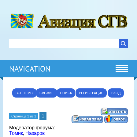
NAVIGATION
ВСЕ ТЕМЫ
СВЕЖИЕ
ПОИСК
РЕГИСТРАЦИЯ
ВХОД
1
Страница
1
из
1
Модератор форума:
Томик
,
Назаров