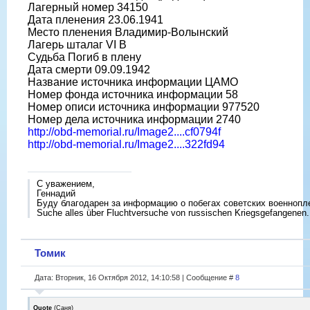
Лагерный номер 34150
Дата пленения 23.06.1941
Место пленения Владимир-Волынский
Лагерь шталаг VI B
Судьба Погиб в плену
Дата смерти 09.09.1942
Название источника информации ЦАМО
Номер фонда источника информации 58
Номер описи источника информации 977520
Номер дела источника информации 2740
http://obd-memorial.ru/Image2....cf0794f
http://obd-memorial.ru/Image2....322fd94
С уважением,
Геннадий
Буду благодарен за информацию о побегах советских военнопл
Suche alles über Fluchtversuche von russischen Kriegsgefangenen.
Томик
Дата: Вторник, 16 Октября 2012, 14:10:58 | Сообщение #
8
Quote
(
Саня
)