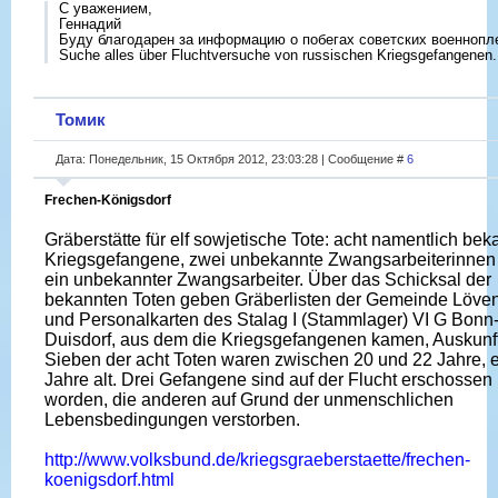
С уважением,
Геннадий
Буду благодарен за информацию о побегах советских военнопл
Suche alles über Fluchtversuche von russischen Kriegsgefangenen.
Томик
Дата: Понедельник, 15 Октября 2012, 23:03:28 | Сообщение #
6
Frechen-Königsdorf
Gräberstätte für elf sowjetische Tote: acht namentlich bek
Kriegsgefangene, zwei unbekannte Zwangsarbeiterinnen
ein unbekannter Zwangsarbeiter. Über das Schicksal der
bekannten Toten geben Gräberlisten der Gemeinde Löve
und Personalkarten des Stalag I (Stammlager) VI G Bonn
Duisdorf, aus dem die Kriegsgefangenen kamen, Auskunft
Sieben der acht Toten waren zwischen 20 und 22 Jahre, e
Jahre alt. Drei Gefangene sind auf der Flucht erschossen
worden, die anderen auf Grund der un­menschlichen
Lebensbedingungen verstorben.
http://www.volksbund.de/kriegsgraeberstaette/frechen-
koenigsdorf.html