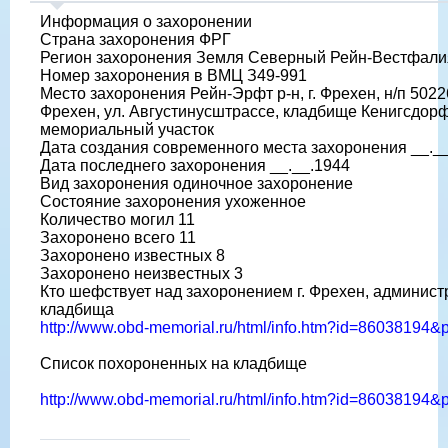
Информация о захоронении
Страна захоронения ФРГ
Регион захоронения Земля Северный Рейн-Вестфали
Номер захоронения в ВМЦ З49-991
Место захоронения Рейн-Эрфт р-н, г. Фрехен, н/п 5022
Фрехен, ул. Августинусштрассе, кладбище Кенигсдор
мемориальный участок
Дата создания современного места захоронения __._
Дата последнего захоронения __.__.1944
Вид захоронения одиночное захоронение
Состояние захоронения ухоженное
Количество могил 11
Захоронено всего 11
Захоронено известных 8
Захоронено неизвестных 3
Кто шефствует над захоронением г. Фрехен, админис
кладбища
http://www.obd-memorial.ru/html/info.htm?id=86038194
Список похороненных на кладбище
http://www.obd-memorial.ru/html/info.htm?id=86038194