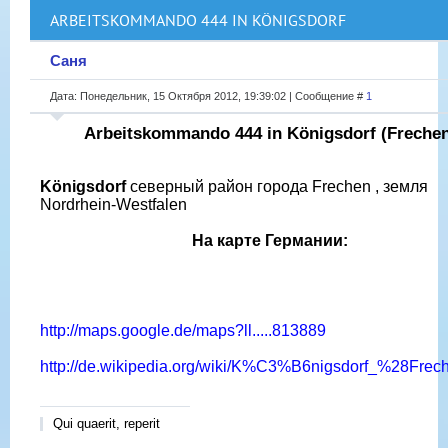
ARBEITSKOMMANDO 444 IN KÖNIGSDORF
Саня
Дата: Понедельник, 15 Октября 2012, 19:39:02 | Сообщение #
1
Arbeitskommando 444 in Königsdorf (Frechen
Königsdorf
северный район города Frechen , земля
Nordrhein-Westfalen
На карте Германии:
http://maps.google.de/maps?ll.....813889
http://de.wikipedia.org/wiki/K%C3%B6nigsdorf_%28Fre
Qui quaerit, reperit