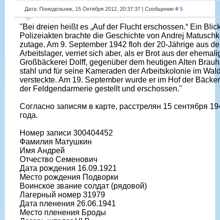
Дата: Понедельник, 15 Октября 2012, 20:37:37 | Сообщение #
5
"Bei dreien heißt es „Auf der Flucht erschossen.“ Ein Blick
Polizeiakten brachte die Geschichte von Andrej Matuschk
zutage. Am 9. September 1942 floh der 20-Jährige aus d
Arbeitslager, verriet sich aber, als er Brot aus der ehemal
Großbäckerei Dolff, gegenüber dem heutigen Alten Brauh
stahl und für seine Kameraden der Arbeitskolonie im Wal
versteckte. Am 19. September wurde er im Hof der Bäcker
der Feldgendarmerie gestellt und erschossen."
Согласно записям в карте, расстрелян 15 сентября 19
года.
Номер записи 300404452
Фамилия Матушкин
Имя Андрей
Отчество Семенович
Дата рождения 16.09.1921
Место рождения Подворки
Воинское звание солдат (рядовой)
Лагерный номер 31979
Дата пленения 26.06.1941
Место пленения Броды