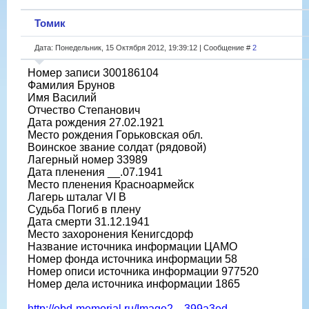
Томик
Дата: Понедельник, 15 Октября 2012, 19:39:12 | Сообщение #
2
Номер записи 300186104
Фамилия Брунов
Имя Василий
Отчество Степанович
Дата рождения 27.02.1921
Место рождения Горьковская обл.
Воинское звание солдат (рядовой)
Лагерный номер 33989
Дата пленения __.07.1941
Место пленения Красноармейск
Лагерь шталаг VI B
Судьба Погиб в плену
Дата смерти 31.12.1941
Место захоронения Кенигсдорф
Название источника информации ЦАМО
Номер фонда источника информации 58
Номер описи источника информации 977520
Номер дела источника информации 1865
http://obd-memorial.ru/Image2....399a3ed