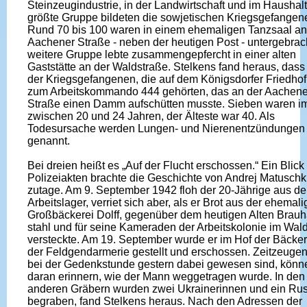
Steinzeugindustrie, in der Landwirtschaft und im Haushalt
größte Gruppe bildeten die sowjetischen Kriegsgefangen
Rund 70 bis 100 waren in einem ehemaligen Tanzsaal an
Aachener Straße - neben der heutigen Post - untergebrac
weitere Gruppe lebte zusammengepfercht in einer alten
Gaststätte an der Waldstraße. Stelkens fand heraus, dass
der Kriegsgefangenen, die auf dem Königsdorfer Friedhof 
zum Arbeitskommando 444 gehörten, das an der Aachene
Straße einen Damm aufschütten musste. Sieben waren im
zwischen 20 und 24 Jahren, der Älteste war 40. Als
Todesursache werden Lungen- und Nierenentzündungen
genannt.
Bei dreien heißt es „Auf der Flucht erschossen.“ Ein Blick 
Polizeiakten brachte die Geschichte von Andrej Matuschk
zutage. Am 9. September 1942 floh der 20-Jährige aus d
Arbeitslager, verriet sich aber, als er Brot aus der ehemal
Großbäckerei Dolff, gegenüber dem heutigen Alten Brauh
stahl und für seine Kameraden der Arbeitskolonie im Wal
versteckte. Am 19. September wurde er im Hof der Bäcker
der Feldgendarmerie gestellt und erschossen. Zeitzeugen
bei der Gedenkstunde gestern dabei gewesen sind, könn
daran erinnern, wie der Mann weggetragen wurde. In den 
anderen Gräbern wurden zwei Ukrainerinnen und ein Ru
begraben, fand Stelkens heraus. Nach den Adressen der