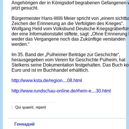
Angehörigen der in Königsdorf begrabenen Gefangenen 
jetzt gesucht.
Bürgermeister Hans-Willi Meier spricht von „einem sichtb
Zeichen der Erinnerung an die Verfolgten des Krieges“.
Wolfgang Held vom Volksbund Deutsche Kriegsgräberfür
der eine Informationstafel stiftete, sagt: „Ohne Erinnerung
weder das Vergangene noch das Zukünftige verstanden
werden.“
Im 35. Band der „Pulheimer Beiträge zur Geschichte“,
herausgegeben vom Verein für Geschichte Pulheim, hat
Stelkens seine Dokumentation festgehalten. Das Buch ko
Euro und ist im Buchhandel erhältlich.
http://www.ksta.de/region....08.html
http://www.rundschau-online.de/rhein-e....30.html
Qui quaerit, reperit
Геннадий