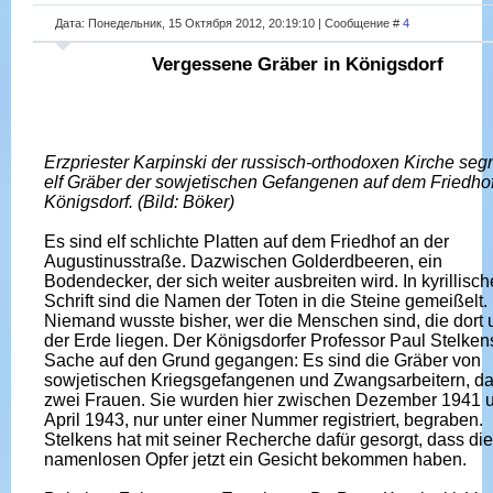
Дата: Понедельник, 15 Октября 2012, 20:19:10 | Сообщение #
4
Vergessene Gräber in Königsdorf
Erzpriester Karpinski der russisch-orthodoxen Kirche seg
elf Gräber der sowjetischen Gefangenen auf dem Friedhof
Königsdorf. (Bild: Böker)
Es sind elf schlichte Platten auf dem Friedhof an der
Augustinusstraße. Dazwischen Golderdbeeren, ein
Bodendecker, der sich weiter ausbreiten wird. In kyrillisch
Schrift sind die Namen der Toten in die Steine gemeißelt.
Niemand wusste bisher, wer die Menschen sind, die dort 
der Erde liegen. Der Königsdorfer Professor Paul Stelkens
Sache auf den Grund gegangen: Es sind die Gräber von
sowjetischen Kriegsgefangenen und Zwangsarbeitern, da
zwei Frauen. Sie wurden hier zwischen Dezember 1941 
April 1943, nur unter einer Nummer registriert, begraben.
Stelkens hat mit seiner Recherche dafür gesorgt, dass die
namenlosen Opfer jetzt ein Gesicht bekommen haben.