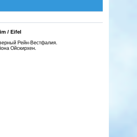
m / Eifel
еверный Рейн-Вестфалия.
йона Ойскирхен.