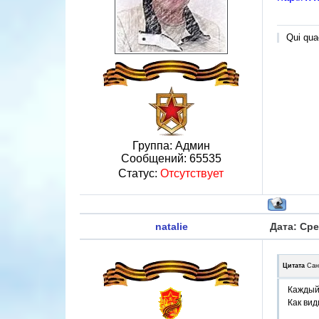
Qui quae
Группа: Админ
Сообщений:
65535
Статус:
Отсутствует
natalie
Дата: Сре
Цитата
Сан
Каждый
Как вид