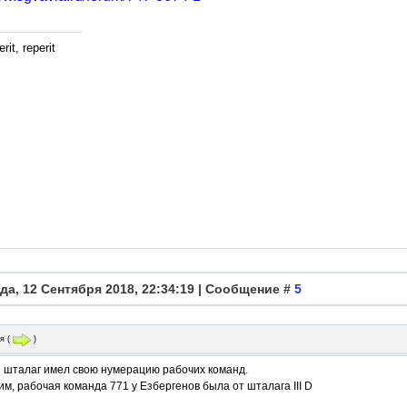
rit, reperit
да, 12 Сентября 2018, 22:34:19 | Сообщение #
5
я
(
)
 шталаг имел свою нумерацию рабочих команд.
им, рабочая команда 771 у Езбергенов была от шталага III D