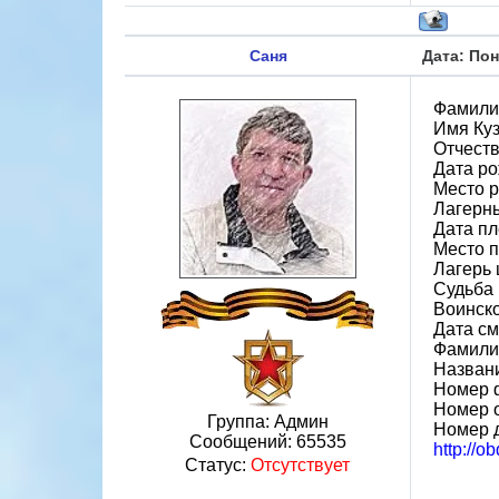
Саня
Дата: Пон
Фамили
Имя Ку
Отчест
Дата ро
Место 
Лагерн
Дата пл
Место 
Лагерь 
Судьба 
Воинско
Дата см
Фамили
Назван
Номер 
Номер 
Группа: Админ
Номер 
Сообщений:
65535
http://
Статус:
Отсутствует