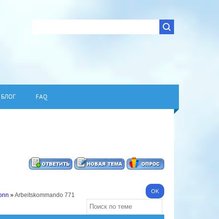
БЛОГ
FAQ
Bonn
»
Arbeitskommando 771