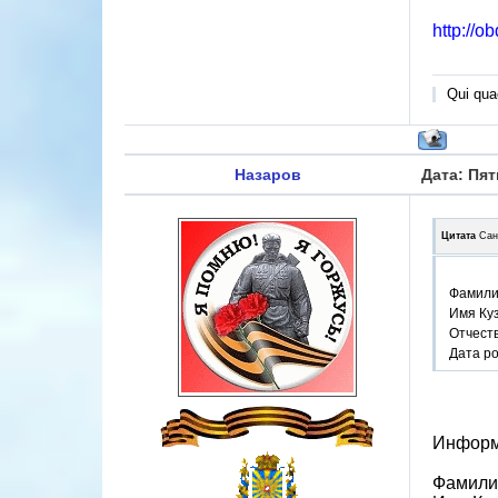
http://o
Qui quae
Назаров
Дата: Пят
Цитата
Сан
Фамили
Имя Ку
Отчест
Дата р
Информ
Фамили