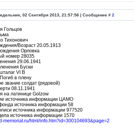
едельник, 02 Сентября 2013, 21:57:56 | Сообщение #
2
я Гольцов
зьма
во Тихонович
ждения/Возраст 20.05.1913
рождения Орловка
ый номер 28035
енения 29.06.1941
пленения Буски
шталаг VI B
Погиб в плену
е звание солдат (рядовой)
ерти 08.11.1941
я на латинице Golzow
ие источника информации ЦАМО
фонда источника информации 58
описи источника информации 977520
дела источника информации 1570
obd-memorial.ru/html/info.htm?id=300104693&page=2