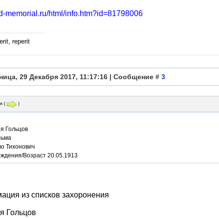
bd-memorial.ru/html/info.htm?id=81798006
rit, reperit
ница, 29 Декабря 2017, 11:17:16 | Сообщение #
3
я
(
)
я Гольцов
зьма
во Тихонович
ождения/Возраст 20.05.1913
ация из списков захоронения
я Гольцов