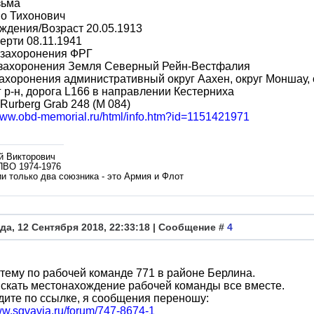
зьма
во Тихонович
ждения/Возраст 20.05.1913
ерти 08.11.1941
 захоронения ФРГ
 захоронения Земля Северный Рейн-Вестфалия
ахоронения административный округ Аахен, округ Моншау,
 р-н, дорога L166 в направлении Кестерниха
Rurberg Grab 248 (M 084)
/www.obd-memorial.ru/html/info.htm?id=1151421971
й Викторович
ПВО 1974-1976
и только два союзника - это Армия и Флот
да, 12 Сентября 2018, 22:33:18 | Сообщение #
4
тему по рабочей команде 771 в районе Берлина.
скать местонахождение рабочей команды все вместе.
ите по ссылке, я сообщения переношу:
ww.sgvavia.ru/forum/747-8674-1