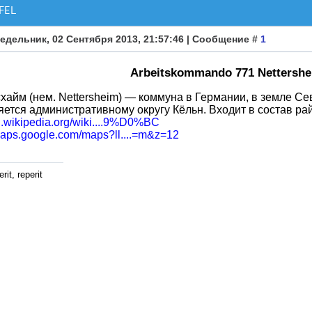
FEL
едельник, 02 Сентября 2013, 21:57:46 | Сообщение #
1
Arbeitskommando 771 Nettershei
хайм (нем. Nettersheim) — коммуна в Германии, в земле С
ется административному округу Кёльн. Входит в состав ра
ru.wikipedia.org/wiki....9%D0%BC
/maps.google.com/maps?ll....=m&z=12
rit, reperit