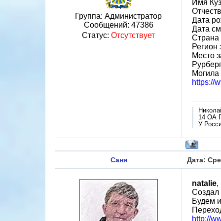
Имя Ку
Отчест
Группа: Администратор
Дата ро
Сообщений:
47386
Дата см
Статус:
Отсутствует
Страна
Регион
Место з
Рурберг
Могила 
https:/
Никола
14 ОА 
У Росси
Саня
Дата: Сре
natalie
,
Создал 
Будем и
Переход
http://w