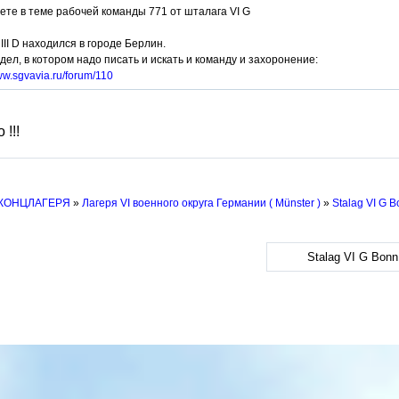
те в теме рабочей команды 771 от шталага VI G
III D находился в городе Берлин.
дел, в котором надо писать и искать и команду и захоронение:
www.sgvavia.ru/forum/110
!!!
 КОНЦЛАГЕРЯ
»
Лагеря VI военного округа Германии ( Münster )
»
Stalag VI G 