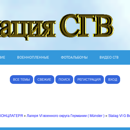
ШИЕ
ВОЕННОПЛЕННЫЕ
ФОТОАЛЬБОМЫ
ВИДЕО СГВ
ВСЕ ТЕМЫ
СВЕЖИЕ
ПОИСК
РЕГИСТРАЦИЯ
ВХОД
 КОНЦЛАГЕРЯ
»
Лагеря VI военного округа Германии ( Münster )
»
Stalag VI G 