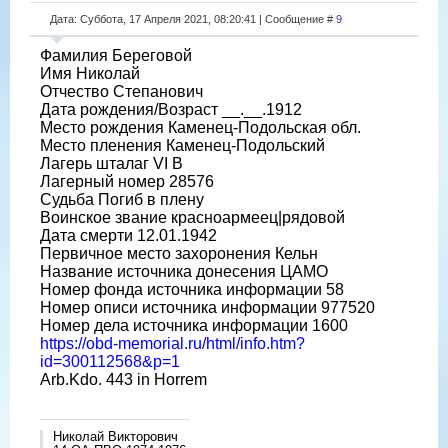
Дата: Суббота, 17 Апреля 2021, 08:20:41 | Сообщение #
9
Фамилия Береговой
Имя Николай
Отчество Степанович
Дата рождения/Возраст __.__.1912
Место рождения Каменец-Подольская обл.
Место пленения Каменец-Подольский
Лагерь шталаг VI B
Лагерный номер 28576
Судьба Погиб в плену
Воинское звание красноармеец|рядовой
Дата смерти 12.01.1942
Первичное место захоронения Кельн
Название источника донесения ЦАМО
Номер фонда источника информации 58
Номер описи источника информации 977520
Номер дела источника информации 1600
https://obd-memorial.ru/html/info.htm?
id=300112568&p=1
Arb.Kdo. 443 in Horrem
Николай Викторович