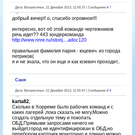
Дата: Воскресенье, 22 Декабря 2013, 11:55:37 | Сообщение #
7
добрый вечер!! о, спасибо огромное!!!
интересно, вот об этой команде чертежников
речь идет?? 443 зондеркоманда
http://www.nnre.ru/istorij....adoc120
правильная фамилия парня - юцевич. из города
петриков(
я и не знала, что он еще и как юзевич проходит..
Саня
Дата: Воскресенье, 22 Декабря 2013, 11:55:47 | Сообщение #
8
karta82
,
Сколько в Хорреме было рабочих команд и с
каких лагерей ,пока сказать не могу.Можно
создать отдельную тему и покопать
ОБД.Прямыми запросами ничего не
выйдет,город не идентифицирован в ОБД,но
перебором карточек монотонно и длинно,можно