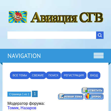
NAVIGATION
ВСЕ ТЕМЫ
СВЕЖИЕ
ПОИСК
РЕГИСТРАЦИЯ
ВХОД
1
Страница
1
из
1
Модератор форума:
Томик
,
Назаров