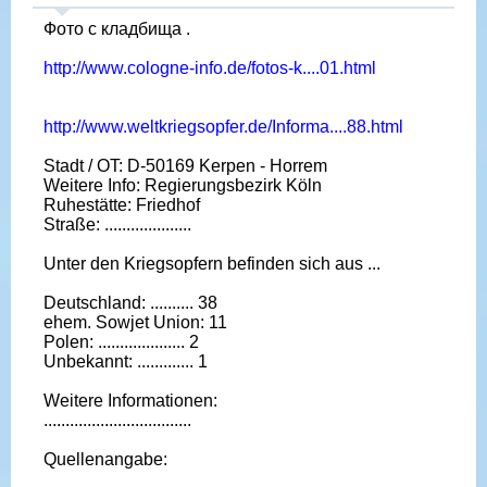
Фото с кладбища .
http://www.cologne-info.de/fotos-k....01.html
http://www.weltkriegsopfer.de/Informa....88.html
Stadt / OT: D-50169 Kerpen - Horrem
Weitere Info: Regierungsbezirk Köln
Ruhestätte: Friedhof
Straße: ....................
Unter den Kriegsopfern befinden sich aus ...
Deutschland: .......... 38
ehem. Sowjet Union: 11
Polen: .................... 2
Unbekannt: ............. 1
Weitere Informationen:
..................................
Quellenangabe: