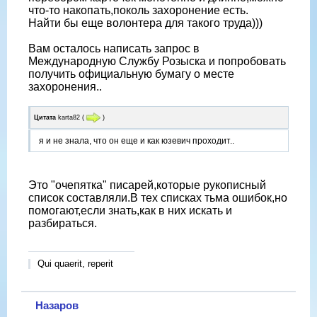
что-то накопать,поколь захоронение есть.
Найти бы еще волонтера для такого труда)))
Вам осталось написать запрос в
Международную Службу Розыска и попробовать
получить официальную бумагу о месте
захоронения..
Цитата
karta82
(
)
я и не знала, что он еще и как юзевич проходит..
Это "очепятка" писарей,которые рукописный
список составляли.В тех списках тьма ошибок,но
помогают,если знать,как в них искать и
разбираться.
Qui quaerit, reperit
Назаров