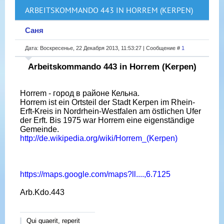
ARBEITSKOMMANDO 443 IN HORREM (KERPEN)
Саня
Дата: Воскресенье, 22 Декабря 2013, 11:53:27 | Сообщение #
1
Arbeitskommando 443 in Horrem (Kerpen)
Horrem - город в районе Кельна.
Horrem ist ein Ortsteil der Stadt Kerpen im Rhein-
Erft-Kreis in Nordrhein-Westfalen am östlichen Ufer
der Erft. Bis 1975 war Horrem eine eigenständige
Gemeinde.
http://de.wikipedia.org/wiki/Horrem_(Kerpen)
https://maps.google.com/maps?ll....,6.7125
Arb.Kdo.443
Qui quaerit, reperit