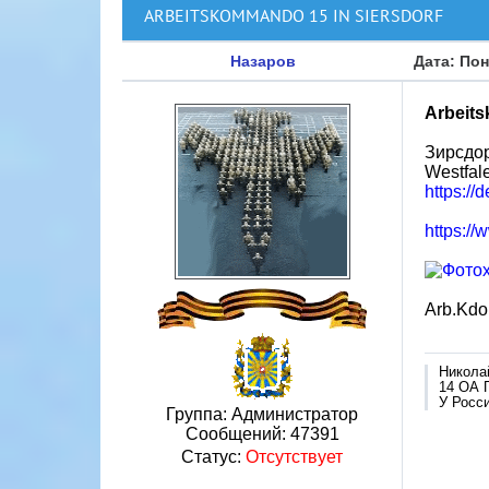
ARBEITSKOMMANDO 15 IN SIERSDORF
Назаров
Дата: Пон
Arbeit
Зирсдорф
Westfal
https://
https:/
Arb.Kdo
Никола
14 ОА 
У Росси
Группа: Администратор
Сообщений:
47391
Статус:
Отсутствует