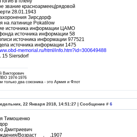
Погиб в плену
ое звание красноармеец|рядовой
ерти 28.01.1943
захоронения Зирсдорф
 на латинице Pokatilow
ие источника информации ЦАМО
фонда источника информации 58
описи источника информации 977521
дела источника информации 1475
/www.obd-memorial.ru/html/info.htm?id=300649488
 15 Siersdorf
й Викторович
ПВО 1974-1976
и только два союзника - это Армия и Флот
едельник, 22 Января 2018, 14:51:27 | Сообщение #
6
я Тимошенко
дор
во Дмитриевич
ждения/Возраст __.__.1907