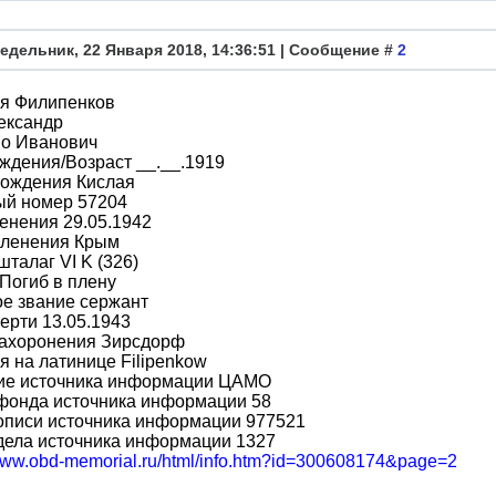
едельник, 22 Января 2018, 14:36:51 | Сообщение #
2
я Филипенков
ександр
во Иванович
ждения/Возраст __.__.1919
рождения Кислая
ый номер 57204
енения 29.05.1942
пленения Крым
шталаг VI K (326)
Погиб в плену
е звание сержант
ерти 13.05.1943
захоронения Зирсдорф
 на латинице Filipenkow
ие источника информации ЦАМО
фонда источника информации 58
описи источника информации 977521
дела источника информации 1327
/www.obd-memorial.ru/html/info.htm?id=300608174&page=2