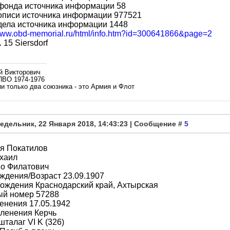
фонда источника информации 58
описи источника информации 977521
дела источника информации 1448
/www.obd-memorial.ru/html/info.htm?id=300641866&page=2
 15 Siersdorf
й Викторович
ПВО 1974-1976
и только два союзника - это Армия и Флот
едельник, 22 Января 2018, 14:43:23 | Сообщение #
5
я Покатилов
хаил
во Филатович
ждения/Возраст 23.09.1907
ождения Краснодарский край, Ахтырская
ый номер 57288
енения 17.05.1942
пленения Керчь
шталаг VI K (326)