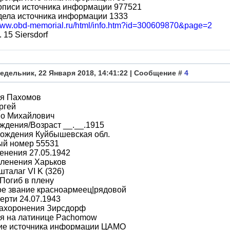
описи источника информации 977521
дела источника информации 1333
/www.obd-memorial.ru/html/info.htm?id=300609870&page=2
 15 Siersdorf
едельник, 22 Января 2018, 14:41:22 | Сообщение #
4
я Пахомов
ргей
во Михайлович
ждения/Возраст __.__.1915
рождения Куйбышевская обл.
ый номер 55531
енения 27.05.1942
пленения Харьков
шталаг VI K (326)
Погиб в плену
ое звание красноармеец|рядовой
ерти 24.07.1943
захоронения Зирсдорф
я на латинице Pachomow
ие источника информации ЦАМО