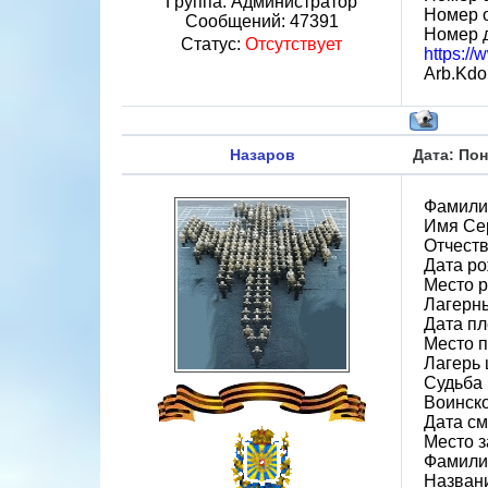
Группа: Администратор
Номер 
Сообщений:
47391
Номер 
Статус:
Отсутствует
https:/
Arb.Kdo.
Назаров
Дата: Пон
Фамили
Имя Се
Отчест
Дата ро
Место 
Лагерн
Дата пл
Место 
Лагерь 
Судьба 
Воинск
Дата см
Место 
Фамили
Назван