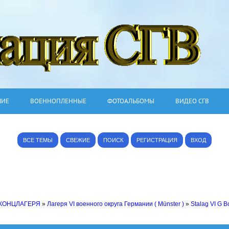
ШИЕ
ВОЕННОПЛЕННЫЕ
ФОТОАЛЬБОМЫ
ВИДЕО СГВ
ВСЕ ТЕМЫ
СВЕЖИЕ
ПОИСК
РЕГИСТРАЦИЯ
ВХОД
 КОНЦЛАГЕРЯ
»
Лагеря VI военного округа Германии ( Münster )
»
Stalag VI G 