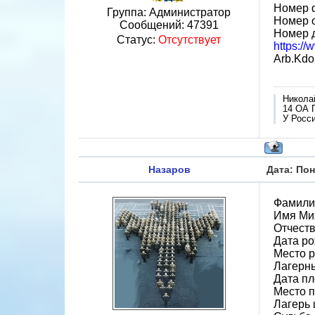
Номер 
Группа: Администратор
Номер 
Сообщений:
47391
Номер 
Статус:
Отсутствует
https:/
Arb.Kdo.
Никола
14 ОА 
У Росси
Назаров
Дата: Пон
Фамили
Имя Ми
Отчест
Дата ро
Место р
Лагерн
Дата пл
Место 
Лагерь 