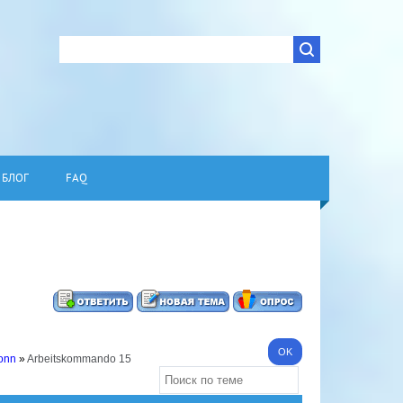
БЛОГ
FAQ
Bonn
»
Arbeitskommando 15