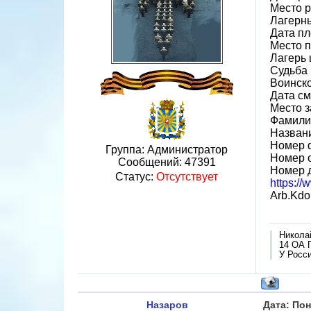
Место 
Лагерн
Дата пл
Место 
Лагерь 
Судьба 
Воинск
Дата см
Место 
Фамили
Назван
Номер 
Группа: Администратор
Номер 
Сообщений:
47391
Номер 
Статус:
Отсутствует
https:/
Arb.Kdo.
Никола
14 ОА 
У Росси
Назаров
Дата: Пон