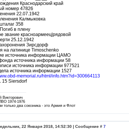
рождения Краснодарский край
ый номер 47826
енения 22.07.1942
пленения Калмыковка
шталаг 358
Погиб в плену
ое звание красноармеец|рядовой
ерти 25.12.1942
захоронения Зирсдорф
я на латинице Timoschenko
ие источника информации ЦАМО
фонда источника информации 58
описи источника информации 977521
дела источника информации 1527
/www.obd-memorial.ru/html/info.htm?id=300664113
 15 Siersdorf
й Викторович
ПВО 1974-1976
и только два союзника - это Армия и Флот
едельник, 22 Января 2018, 14:52:30 | Сообщение #
7