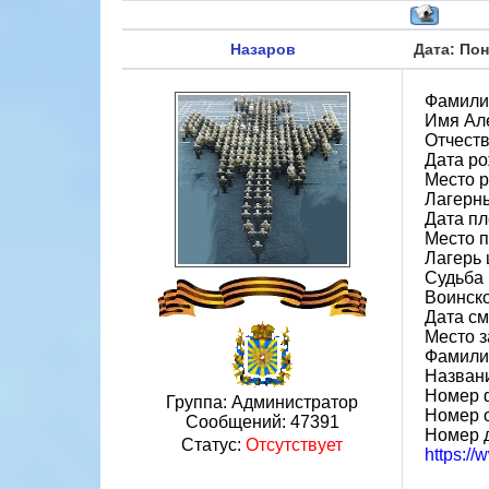
Назаров
Дата: Пон
Фамили
Имя Ал
Отчест
Дата ро
Место 
Лагерн
Дата пл
Место 
Лагерь 
Судьба 
Воинско
Дата см
Место 
Фамилия
Назван
Номер 
Группа: Администратор
Номер 
Сообщений:
47391
Номер 
Статус:
Отсутствует
https:/