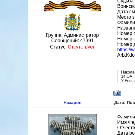
Судьба 
Воинск
Дата см
Место 
Фамилия
Назван
Номер 
Группа: Администратор
Номер 
Сообщений:
47391
Номер 
Статус:
Отсутствует
https:/
Arb.Kdo.
Никола
14 ОА 
У Росси
Назаров
Дата: Пон
Фамили
Имя Фе
Отчест
Дата ро