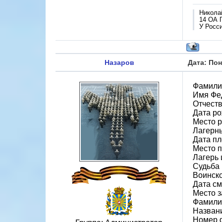
Никола
14 ОА 
У Росси
Назаров
Дата: Пон
Фамили
Имя Фе
Отчест
Дата ро
Место р
Лагерн
Дата пл
Место 
Лагерь 
Судьба 
Воинск
Дата см
Место 
Фамилия
Назван
Номер 