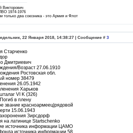
й Викторович
ПВО 1974-1976
и только два союзника - это Армия и Флот
едельник, 22 Января 2018, 14:38:27 | Сообщение #
3
я Старченко
дор
во Дмитриевич
ждения/Возраст 27.06.1910
ождения Ростовская обл.
ый номер 38479
енения 26.05.1942
пленения Харьков
шталаг VI K (326)
Погиб в плену
ое звание красноармеец|рядовой
ерти 15.06.1943
захоронения Зирсдорф
 на латинице Startschenko
ие источника информации ЦАМО
фонда источника информации 58