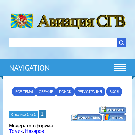
NAVIGATION
ВСЕ ТЕМЫ
СВЕЖИЕ
ПОИСК
РЕГИСТРАЦИЯ
ВХОД
1
Страница
1
из
1
Модератор форума:
Томик
,
Назаров