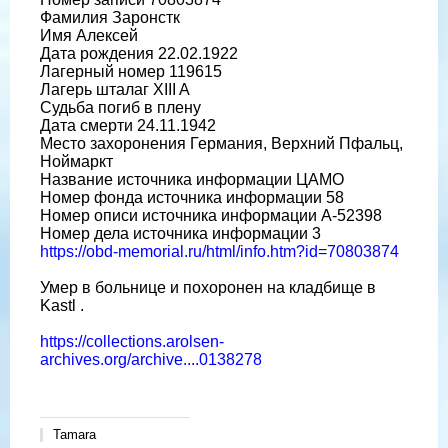
Фамилия Заронстк
Имя Алексей
Дата рождения 22.02.1922
Лагерный номер 119615
Лагерь шталаг XIII A
Судьба погиб в плену
Дата смерти 24.11.1942
Место захоронения Германия, Верхний Пфальц,
Ноймаркт
Название источника информации ЦАМО
Номер фонда источника информации 58
Номер описи источника информации A-52398
Номер дела источника информации 3
https://obd-memorial.ru/html/info.htm?id=70803874
Умер в больнице и похоронен на кладбище в
Kastl .
https://collections.arolsen-
archives.org/archive....0138278
Tamara