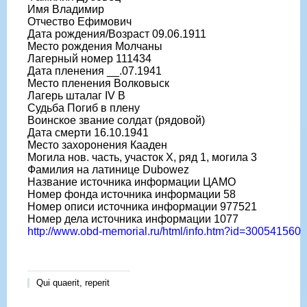
Имя Владимир
Отчество Ефимович
Дата рождения/Возраст 09.06.1911
Место рождения Молчаны
Лагерный номер 111434
Дата пленения __.07.1941
Место пленения Волковыск
Лагерь шталаг IV B
Судьба Погиб в плену
Воинское звание солдат (рядовой)
Дата смерти 16.10.1941
Место захоронения Кааден
Могила нов. часть, участок X, ряд 1, могила 3
Фамилия на латинице Dubowez
Название источника информации ЦАМО
Номер фонда источника информации 58
Номер описи источника информации 977521
Номер дела источника информации 1077
http://www.obd-memorial.ru/html/info.htm?id=300541560
Qui quaerit, reperit