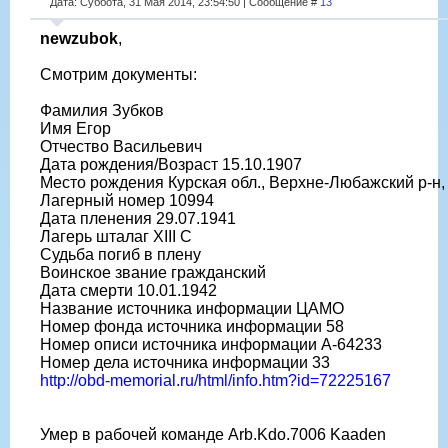
Дата: Суббота, 31 Мая 2014, 23:54:50 | Сообщение #
13
newzubok
,
Смотрим документы:
Фамилия Зубков
Имя Егор
Отчество Васильевич
Дата рождения/Возраст 15.10.1907
Место рождения Курская обл., Верхне-Любажский р-н,
Лагерный номер 10994
Дата пленения 29.07.1941
Лагерь шталаг XIII C
Судьба погиб в плену
Воинское звание гражданский
Дата смерти 10.01.1942
Название источника информации ЦАМО
Номер фонда источника информации 58
Номер описи источника информации A-64233
Номер дела источника информации 33
http://obd-memorial.ru/html/info.htm?id=72225167
Умер в рабочей команде Arb.Kdo.7006 Kaaden