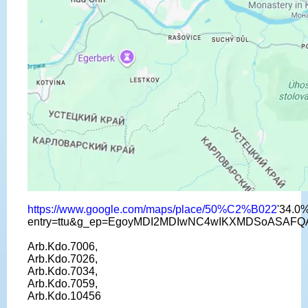
https://www.google.com/maps/place/50%C2%B022
'34.0
entry=ttu&g_ep=EgoyMDI2MDIwNC4wIKXMDSoASA
Arb.Kdo.7006,
Arb.Kdo.7026,
Arb.Kdo.7034,
Arb.Kdo.7059,
Arb.Kdo.10456