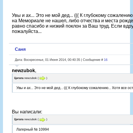
Увы и ах... Это не мой дед... ((( К глубокому сожалению
на Мемориале не нашел, либо отчества и места рожден
равно спасибо и низкий поклон за Ваш труд. Если вдру
пожалуйста...
Саня
Дата: Воскресенье, 01 Июня 2014, 00:40:35 | Сообщение #
16
newzubok
,
Цитата
newzubok
(
)
Увы и ах... Это не мой дед... ((( К глубокому сожалению... Хотя все 
Вы написали:
Цитата
newzubok
(
)
Лагерный № 10994