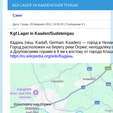
KGF.LAGER IN KAADEN/SUDETENGAU
Саня
Дата: Среда, 29 Февраля 2012, 14:50:20 | Сообщение #
1
Kgf.Lager in Kaaden/Sudetengau
Кадань (чеш. Kadaň, German: Kaaden) — город в Чехии
Город расположен на берегу реки Огрже, неподалёк
и Доуповскими горами в 6 км к востоку от города Кла
https://ru.wikipedia.org/wiki/Кадань.