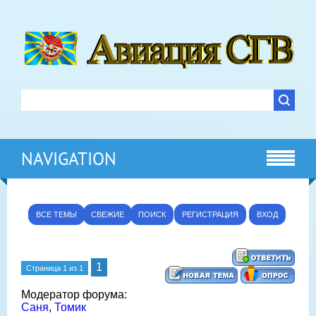
NAVIGATION
ВСЕ ТЕМЫ
СВЕЖИЕ
ПОИСК
РЕГИСТРАЦИЯ
ВХОД
1
Страница
1
из
1
Модератор форума:
Саня
,
Томик