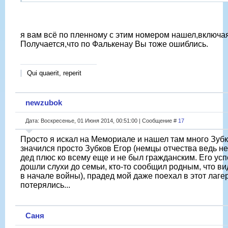
я вам всё по пленному с этим номером нашел,включа
Получается,что по Фалькенау Вы тоже ошиблись.
Qui quaerit, reperit
newzubok
Дата: Воскресенье, 01 Июня 2014, 00:51:00 | Сообщение #
17
Просто я искал на Мемориале и нашел там много Зубко
значился просто Зубков Егор (немцы отчества ведь не 
дед плюс ко всему еще и не был гражданским. Его усп
дошли слухи до семьи, кто-то сообщил родным, что вид
в начале войны), прадед мой даже поехал в этот лагерь
потерялись...
Саня