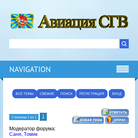
NAVIGATION
ВСЕ ТЕМЫ
СВЕЖИЕ
ПОИСК
РЕГИСТРАЦИЯ
ВХОД
1
Страница
1
из
1
Модератор форума:
Саня
,
Томик