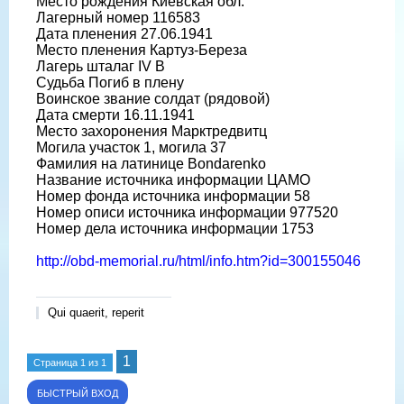
Место рождения Киевская обл.
Лагерный номер 116583
Дата пленения 27.06.1941
Место пленения Картуз-Береза
Лагерь шталаг IV B
Судьба Погиб в плену
Воинское звание солдат (рядовой)
Дата смерти 16.11.1941
Место захоронения Марктредвитц
Могила участок 1, могила 37
Фамилия на латинице Bondarenko
Название источника информации ЦАМО
Номер фонда источника информации 58
Номер описи источника информации 977520
Номер дела источника информации 1753
http://obd-memorial.ru/html/info.htm?id=300155046
Qui quaerit, reperit
1
Страница
1
из
1