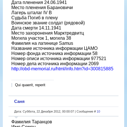
Дата пленения 24.06.1941
Место пленения Барановичи
Лагерь шталаг IV B
Судьба Погиб в плену
Воинское звание солдат (рядовой)
Дата смерти 14.11.1941
Место захоронения Марктредвитц
Могила участок 1, могила 38
Фамилия на латинице Samus
Название источника информации ЦАМО
Номер фонда источника информации 58
Номер описи источника информации 977521
Номер дела источника информации 2069
http://obd-memorial.ru/html/info.htm?id=300815885
Qui quaerit, reperit
Саня
Дата: Суббота, 22 Декабря 2012, 00:00:07 | Сообщение #
10
Фамилия Таранцов
Имя Семен