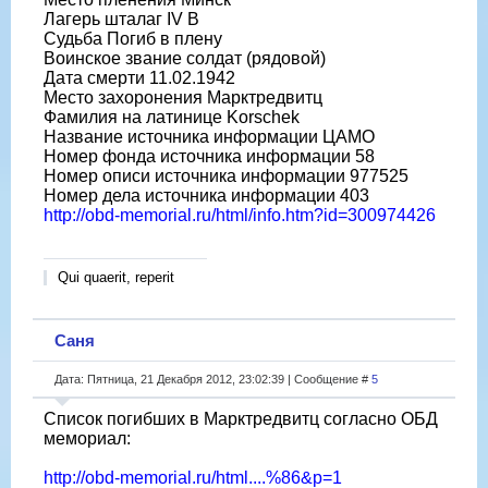
Лагерь шталаг IV B
Судьба Погиб в плену
Воинское звание солдат (рядовой)
Дата смерти 11.02.1942
Место захоронения Марктредвитц
Фамилия на латинице Korschek
Название источника информации ЦАМО
Номер фонда источника информации 58
Номер описи источника информации 977525
Номер дела источника информации 403
http://obd-memorial.ru/html/info.htm?id=300974426
Qui quaerit, reperit
Саня
Дата: Пятница, 21 Декабря 2012, 23:02:39 | Сообщение #
5
Список погибших в Марктредвитц согласно ОБД
мемориал:
http://obd-memorial.ru/html....%86&p=1