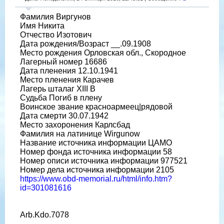
Фамилия Виргунов
Имя Никита
Отчество Изотович
Дата рождения/Возраст __.09.1908
Место рождения Орловская обл., Скородное
Лагерный номер 16686
Дата пленения 12.10.1941
Место пленения Карачев
Лагерь шталаг XIII B
Судьба Погиб в плену
Воинское звание красноармеец|рядовой
Дата смерти 30.07.1942
Место захоронения Карлсбад
Фамилия на латинице Wirgunow
Название источника информации ЦАМО
Номер фонда источника информации 58
Номер описи источника информации 977521
Номер дела источника информации 2105
https://www.obd-memorial.ru/html/info.htm?
id=301081616
Arb.Kdo.7078