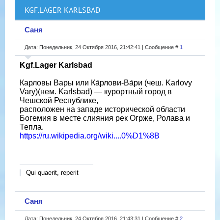
KGF.LAGER KARLSBAD
Саня
Дата: Понедельник, 24 Октября 2016, 21:42:41 | Сообщение #
1
Kgf.Lager Karlsbad
Карловы Вары или Ка́рлови-Ва́ри (чеш. Karlovy
Vary)(нем. Karlsbad) — курортный город в
Чешской Республике,
расположен на западе исторической области
Богемия в месте слияния рек Огрже, Ролава и
Тепла.
https://ru.wikipedia.org/wiki....0%D1%8B
Qui quaerit, reperit
Саня
Дата: Понедельник, 24 Октября 2016, 21:43:31 | Сообщение #
2