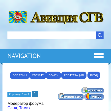
NAVIGATION
ВСЕ ТЕМЫ
СВЕЖИЕ
ПОИСК
РЕГИСТРАЦИЯ
ВХОД
1
Страница
1
из
1
Модератор форума:
Саня
,
Томик