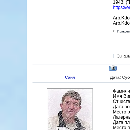
1943, ("
https://
Arb.Kdo
Arb.Kdo
Прикреп
Qui quae
Саня
Дата: Суб
Фамили
Имя Ви
Отчест
Дата ро
Место р
Лагерн
Дата пл
Место 