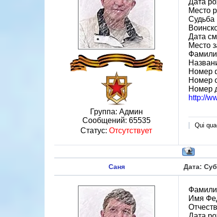
Дата ро
Место 
Судьба 
Воинско
Дата см
Место 
Фамилия
Назван
Номер 
Номер 
Номер 
http://
Группа: Админ
Сообщений:
65535
Qui quae
Статус:
Отсутствует
Саня
Дата: Суб
Фамили
Имя Фе
Отчеств
Дата ро