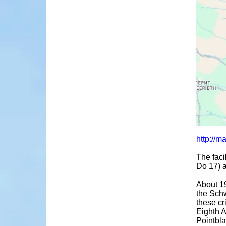
http://m
The faci
Do 17) a
About 19
the Schw
these cr
Eighth A
Pointbla