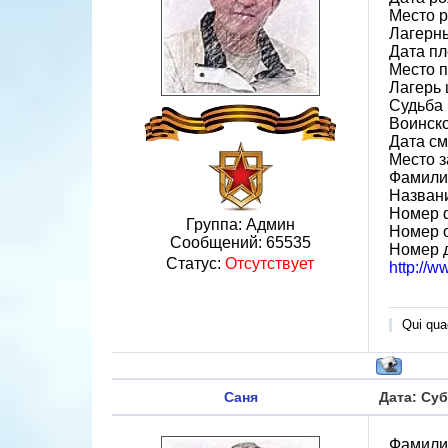
Место р
Лагерн
Дата пл
Место 
Лагерь 
Судьба 
Воинско
Дата см
Место 
Фамилия
Назван
Номер 
Группа: Админ
Номер 
Сообщений:
65535
Номер 
Статус:
Отсутствует
http://
Qui quae
Саня
Дата: Суб
Фамили