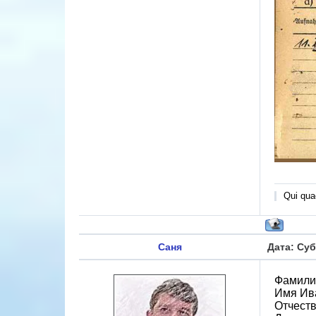
Qui quae
Саня
Дата: Суб
Фамили
Имя Ив
Отчест