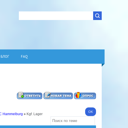
БЛОГ
FAQ
I C Hammelburg
»
Kgf. Lager