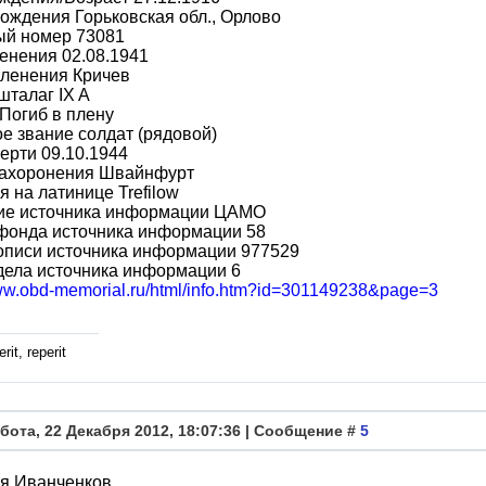
ождения Горьковская обл., Орлово
ый номер 73081
енения 02.08.1941
пленения Кричев
шталаг IX A
Погиб в плену
е звание солдат (рядовой)
ерти 09.10.1944
захоронения Швайнфурт
 на латинице Trefilow
ие источника информации ЦАМО
фонда источника информации 58
описи источника информации 977529
дела источника информации 6
www.obd-memorial.ru/html/info.htm?id=301149238&page=3
rit, reperit
бота, 22 Декабря 2012, 18:07:36 | Сообщение #
5
я Иванченков