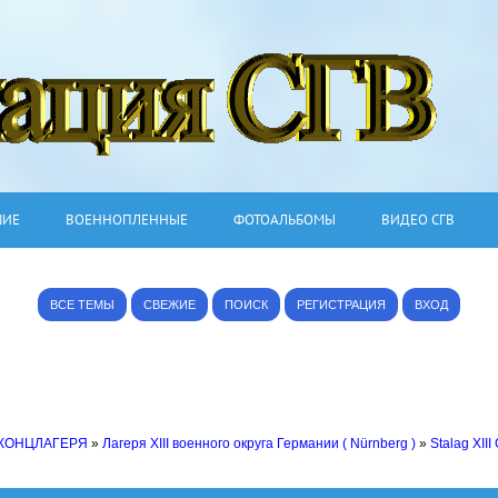
ШИЕ
ВОЕННОПЛЕННЫЕ
ФОТОАЛЬБОМЫ
ВИДЕО СГВ
ВСЕ ТЕМЫ
СВЕЖИЕ
ПОИСК
РЕГИСТРАЦИЯ
ВХОД
 КОНЦЛАГЕРЯ
»
Лагеря XIII военного округа Германии ( Nürnberg )
»
Stalag XII