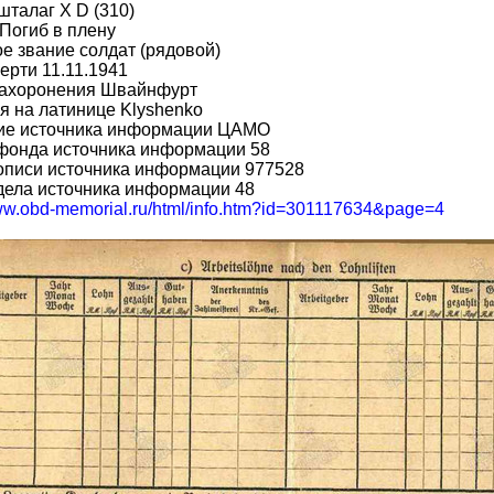
шталаг X D (310)
Погиб в плену
е звание солдат (рядовой)
ерти 11.11.1941
захоронения Швайнфурт
 на латинице Klyshenko
ие источника информации ЦАМО
фонда источника информации 58
описи источника информации 977528
дела источника информации 48
www.obd-memorial.ru/html/info.htm?id=301117634&page=4