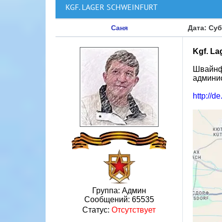
KGF. LAGER SCHWEINFURT
Саня
Дата: Суб
Kgf. La
Швайнфу
админи
http://d
Группа: Админ
Сообщений:
65535
Статус:
Отсутствует