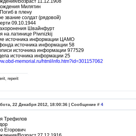
ждения/Возраст 11.12.1908
рождения Милятин
Погиб в плену
е звание солдат (рядовой)
ерти 09.10.1944
захоронения Швайнфурт
 на латинице Piwnizkij
ие источника информации ЦАМО
фонда источника информации 58
описи источника информации 977529
дела источника информации 25
www.obd-memorial.ru/html/info.htm?id=301157062
rit, reperit
бота, 22 Декабря 2012, 18:00:36 | Сообщение #
4
я Трефилов
дор
о Егорович
ждения/Возраст 27.12.1916