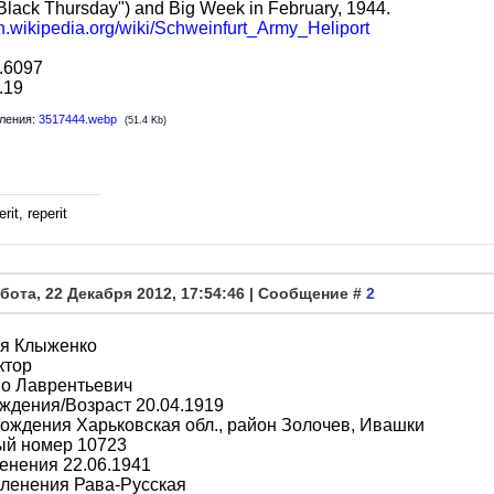
Black Thursday") and Big Week in February, 1944.
en.wikipedia.org/wiki/Schweinfurt_Army_Heliport
.6097
.19
ления:
3517444.webp
(51.4 Kb)
rit, reperit
бота, 22 Декабря 2012, 17:54:46 | Сообщение #
2
я Клыженко
ктор
во Лаврентьевич
ждения/Возраст 20.04.1919
ождения Харьковская обл., район Золочев, Ивашки
ый номер 10723
енения 22.06.1941
пленения Рава-Русская