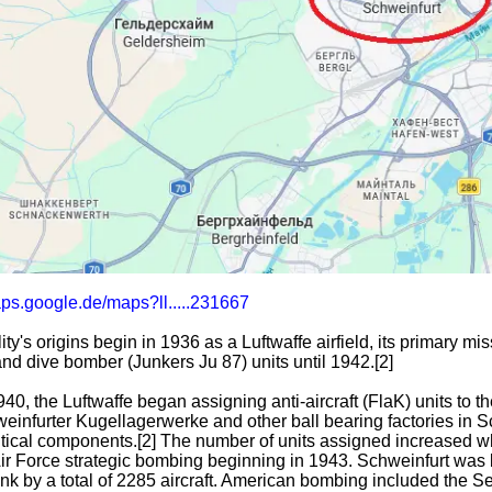
aps.google.de/maps?ll.....231667
lity's origins begin in 1936 as a Luftwaffe airfield, its primary 
nd dive bomber (Junkers Ju 87) units until 1942.[2]
40, the Luftwaffe began assigning anti-aircraft (FlaK) units to th
einfurter Kugellagerwerke and other ball bearing factories in S
itical components.[2] The number of units assigned increased w
ir Force strategic bombing beginning in 1943. Schweinfurt wa
nk by a total of 2285 aircraft. American bombing included the 