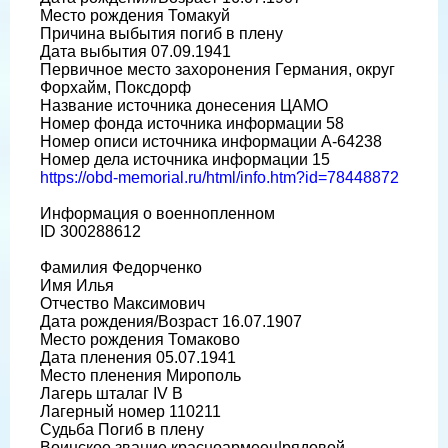
Место рождения Томакуй
Причина выбытия погиб в плену
Дата выбытия 07.09.1941
Первичное место захоронения Германия, округ
Форхайм, Поксдорф
Название источника донесения ЦАМО
Номер фонда источника информации 58
Номер описи источника информации A-64238
Номер дела источника информации 15
https://obd-memorial.ru/html/info.htm?id=78448872
Информация о военнопленном
ID 300288612
Фамилия Федорченко
Имя Илья
Отчество Максимович
Дата рождения/Возраст 16.07.1907
Место рождения Томаково
Дата пленения 05.07.1941
Место пленения Мирополь
Лагерь шталаг IV B
Лагерный номер 110211
Судьба Погиб в плену
Воинское звание красноармеец|рядовой