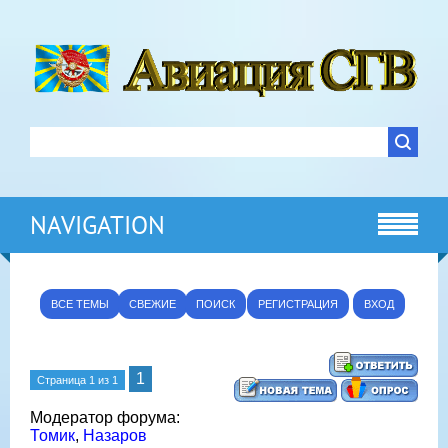
NAVIGATION
ВСЕ ТЕМЫ
СВЕЖИЕ
ПОИСК
РЕГИСТРАЦИЯ
ВХОД
1
Страница
1
из
1
Модератор форума:
Томик
,
Назаров