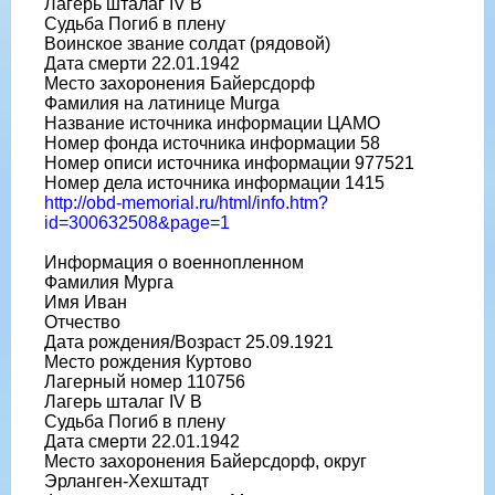
Лагерь шталаг IV B
Судьба Погиб в плену
Воинское звание солдат (рядовой)
Дата смерти 22.01.1942
Место захоронения Байерсдорф
Фамилия на латинице Murga
Название источника информации ЦАМО
Номер фонда источника информации 58
Номер описи источника информации 977521
Номер дела источника информации 1415
http://obd-memorial.ru/html/info.htm?
id=300632508&page=1
Информация о военнопленном
Фамилия Мурга
Имя Иван
Отчество
Дата рождения/Возраст 25.09.1921
Место рождения Куртово
Лагерный номер 110756
Лагерь шталаг IV B
Судьба Погиб в плену
Дата смерти 22.01.1942
Место захоронения Байерсдорф, округ
Эрланген-Хехштадт