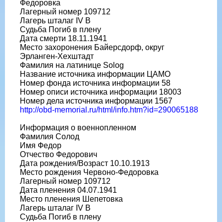
Федоровка
Лагерный номер 109712
Лагерь шталаг IV B
Судьба Погиб в плену
Дата смерти 18.11.1941
Место захоронения Байерсдорф, округ
Эрланген-Хехштадт
Фамилия на латинице Solog
Название источника информации ЦАМО
Номер фонда источника информации 58
Номер описи источника информации 18003
Номер дела источника информации 1567
http://obd-memorial.ru/html/info.htm?id=290065188
Информация о военнопленном
Фамилия Солод
Имя Федор
Отчество Федорович
Дата рождения/Возраст 10.10.1913
Место рождения Червоно-Федоровка
Лагерный номер 109712
Дата пленения 04.07.1941
Место пленения Шепетовка
Лагерь шталаг IV B
Судьба Погиб в плену