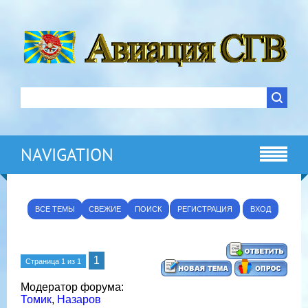
NAVIGATION
ВСЕ ТЕМЫ
СВЕЖИЕ
ПОИСК
РЕГИСТРАЦИЯ
ВХОД
1
Страница
1
из
1
Модератор форума:
Томик
,
Назаров