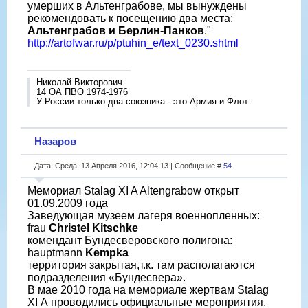
умерших в Альтенграбове, мы вынуждены
рекомендовать к посещению два места:
Альтенграбов и Берлин-Панков
."
http://artofwar.ru/p/ptuhin_e/text_0230.shtml
Николай Викторович
14 ОА ПВО 1974-1976
У России только два союзника - это Армия и Флот
Назаров
Дата: Среда, 13 Апреля 2016, 12:04:13 | Сообщение #
54
Мемориал Stalag XI A Altengrabow открыт
01.09.2009 года
Заведующая музеем лагеря военнопленных:
frau
Christel Kitschke
комендант Бундесверовского полигона:
hauptmann
Kempka
территория закрытая,т.к. там располагаются
подразделения «Бундесвера».
В мае 2010 года на мемориале жертвам Stalag
XI А проводились официальные мероприятия.