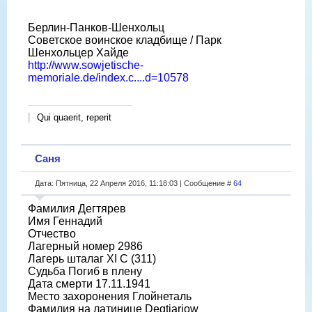
Берлин-Панков-Шенхольц
Советское воинское кладбище / Парк
Шенхольцер Хайде
http://www.sowjetische-
memoriale.de/index.c....d=10578
Qui quaerit, reperit
Саня
Дата: Пятница, 22 Апреля 2016, 11:18:03 | Сообщение #
64
Фамилия Дегтярев
Имя Геннадий
Отчество
Лагерный номер 2986
Лагерь шталаг XI C (311)
Судьба Погиб в плену
Дата смерти 17.11.1941
Место захоронения Глойнеталь
Фамилия на латинице Degtjarjow