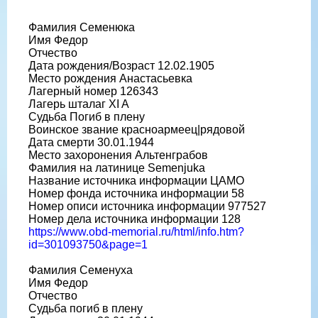
Фамилия Семенюка
Имя Федор
Отчество
Дата рождения/Возраст 12.02.1905
Место рождения Анастасьевка
Лагерный номер 126343
Лагерь шталаг XI A
Судьба Погиб в плену
Воинское звание красноармеец|рядовой
Дата смерти 30.01.1944
Место захоронения Альтенграбов
Фамилия на латинице Semenjuka
Название источника информации ЦАМО
Номер фонда источника информации 58
Номер описи источника информации 977527
Номер дела источника информации 128
https://www.obd-memorial.ru/html/info.htm?
id=301093750&page=1
Фамилия Семенуха
Имя Федор
Отчество
Судьба погиб в плену