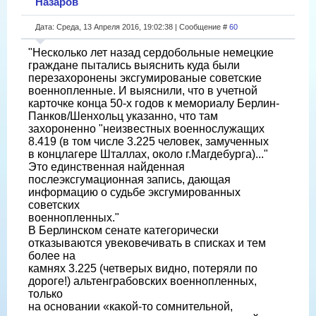
Назаров
Дата: Среда, 13 Апреля 2016, 19:02:38 | Сообщение #
60
"Несколько лет назад сердобольные немецкие
граждане пытались выяснить куда были
перезахоронены эксгумированые советские
военнопленные. И выяснили, что в учетной
карточке конца 50-х годов к мемориалу Берлин-
Панков/Шенхольц указанно, что там
захороненно "неизвестных военнослужащих
8.419 (в том числе 3.225 человек, замученных
в концлагере Шталлах, около г.Магдебурга)..."
Это единственная найденная
послеэксгумационная запись, дающая
информацию о судьбе эксгумированных
советских
военнопленных."
В Берлинском сенате категорически
отказываются увековечивать в списках и тем
более на
камнях 3.225 (четверых видно, потеряли по
дороге!) альтенграбовских военнопленных,
только
на основании «какой-то сомнительной,