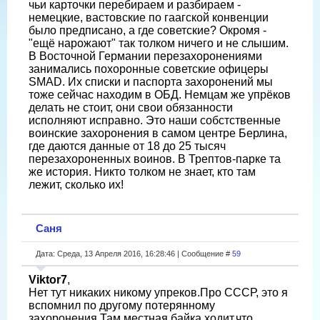
чьи карточки перебираем и разбираем -
немецкие, вастовские по гаагской конвенции
было предписано, а где советские? Окромя -
"ещё нарожают" так толком ничего и не слышим.
В Восточной Германии перезахоронениями
занимались похоронные советские офицеры
SMAD. Их списки и паспорта захоронений мы
тоже сейчас находим в ОБД. Немцам же упрёков
делать не стоит, они свои обязанности
исполняют исправно. Это наши собстственные
воинские захоронения в самом центре Берлина,
где даются данные от 18 до 25 тысяч
перезахороненных воинов. В Трептов-парке та
же история. Никто толком не знает, кто там
лежит, сколько их!
Саня
Дата: Среда, 13 Апреля 2016, 16:28:46 | Сообщение #
59
Viktor7
,
Нет тут никаких никому упреков.Про СССР, это я
вспомнил по другому потерянному
захоронения.Там местная байка ходит,что