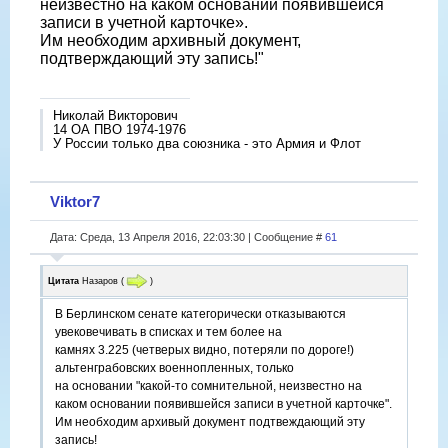
неизвестно на каком основании появившейся
записи в учетной карточке».
Им необходим архивный документ,
подтвеpждающий эту запись!"
Николай Викторович
14 ОА ПВО 1974-1976
У России только два союзника - это Армия и Флот
Viktor7
Дата: Среда, 13 Апреля 2016, 22:03:30 | Сообщение #
61
Цитата
Назаров
(
)
В Берлинском сенате категорически отказываются
увековечивать в списках и тем более на
камнях 3.225 (четверых видно, потеряли по дороге!)
альтенграбовских военнопленных, только
на основании "какой-то сомнительной, неизвестно на
каком основании появившейся записи в учетной карточке".
Им необходим архивый документ подтвеждающий эту
запись!