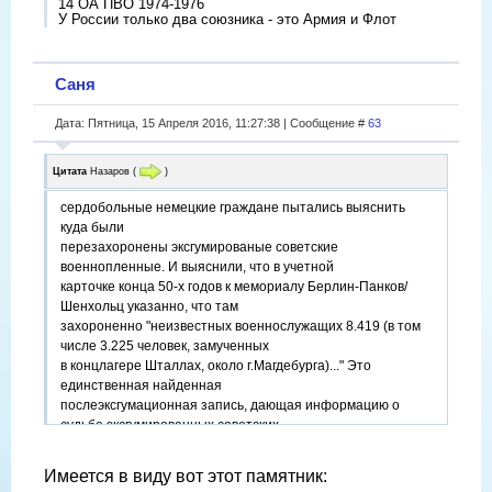
14 ОА ПВО 1974-1976
У России только два союзника - это Армия и Флот
Саня
Дата: Пятница, 15 Апреля 2016, 11:27:38 | Сообщение #
63
Цитата
Назаров
(
)
сердобольные немецкие граждане пытались выяснить
куда были
перезахоронены эксгумированые советские
военнопленные. И выяснили, что в учетной
карточке конца 50-х годов к мемориалу Берлин-Панков/
Шенхольц указанно, что там
захороненно "неизвестных военнослужащих 8.419 (в том
числе 3.225 человек, замученных
в концлагере Шталлах, около г.Магдебурга)..." Это
единственная найденная
послеэксгумационная запись, дающая информацию о
судьбе эксгумированных советских
военнопленных."
Имеется в виду вот этот памятник: