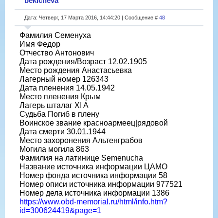
bekicheva
Дата: Четверг, 17 Марта 2016, 14:44:20 | Сообщение #
48
Фамилия Семенуха
Имя Федор
Отчество Антонович
Дата рождения/Возраст 12.02.1905
Место рождения Анастасьевка
Лагерный номер 126343
Дата пленения 14.05.1942
Место пленения Крым
Лагерь шталаг XI A
Судьба Погиб в плену
Воинское звание красноармеец|рядовой
Дата смерти 30.01.1944
Место захоронения Альтенграбов
Могила могила 863
Фамилия на латинице Semenucha
Название источника информации ЦАМО
Номер фонда источника информации 58
Номер описи источника информации 977521
Номер дела источника информации 1386
https://www.obd-memorial.ru/html/info.htm?
id=300624419&page=1