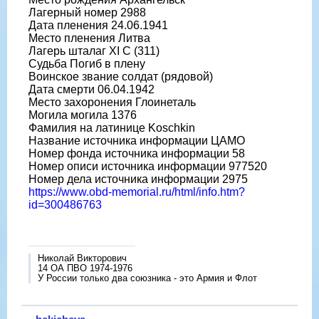
Лагерный номер 2988
Дата пленения 24.06.1941
Место пленения Литва
Лагерь шталаг XI C (311)
Судьба Погиб в плену
Воинское звание солдат (рядовой)
Дата смерти 06.04.1942
Место захоронения Глоинеталь
Могила могила 1376
Фамилия на латинице Koschkin
Название источника информации ЦАМО
Номер фонда источника информации 58
Номер описи источника информации 977520
Номер дела источника информации 2975
https://www.obd-memorial.ru/html/info.htm?
id=300486763
Николай Викторович
14 ОА ПВО 1974-1976
У России только два союзника - это Армия и Флот