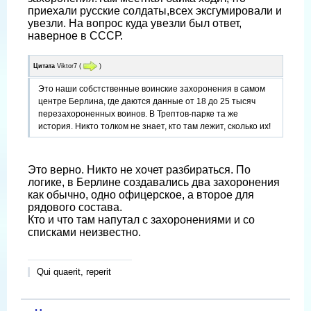
приехали русские солдаты,всех эксгумировали и
увезли. На вопрос куда увезли был ответ,
наверное в СССР.
Цитата
Viktor7
(
)
Это наши собстственные воинские захоронения в самом
центре Берлина, где даются данные от 18 до 25 тысяч
перезахороненных воинов. В Трептов-парке та же
история. Никто толком не знает, кто там лежит, сколько их!
Это верно. Никто не хочет разбираться. По
логике, в Берлине создавались два захоронения
как обычно, одно офицерское, а второе для
рядового состава.
Кто и что там напутал с захоронениями и со
списками неизвестно.
Qui quaerit, reperit