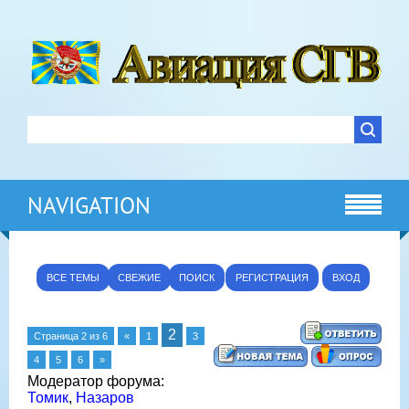
NAVIGATION
ВСЕ ТЕМЫ
СВЕЖИЕ
ПОИСК
РЕГИСТРАЦИЯ
ВХОД
2
Страница
2
из
6
«
1
3
4
5
6
»
Модератор форума:
Томик
,
Назаров