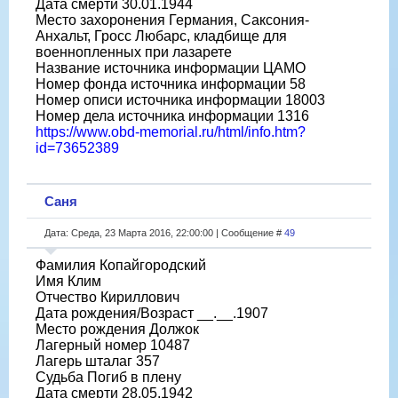
Дата смерти 30.01.1944
Место захоронения Германия, Саксония-
Анхальт, Гросс Любарс, кладбище для
военнопленных при лазарете
Название источника информации ЦАМО
Номер фонда источника информации 58
Номер описи источника информации 18003
Номер дела источника информации 1316
https://www.obd-memorial.ru/html/info.htm?
id=73652389
Саня
Дата: Среда, 23 Марта 2016, 22:00:00 | Сообщение #
49
Фамилия Копайгородский
Имя Клим
Отчество Кириллович
Дата рождения/Возраст __.__.1907
Место рождения Должок
Лагерный номер 10487
Лагерь шталаг 357
Судьба Погиб в плену
Дата смерти 28.05.1942