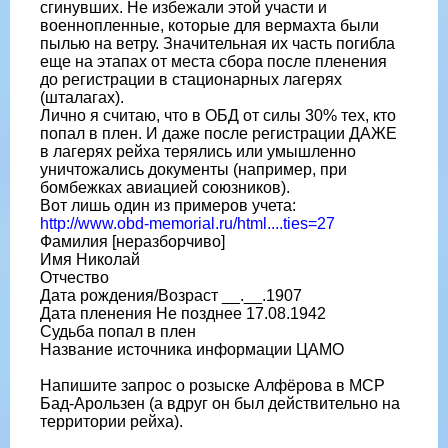
сгинувших. Не избежали этой участи и
военнопленные, которые для вермахта были
пылью на ветру. Значительная их часть погибла
еще на этапах от места сбора после пленения
до регистрации в стационарных лагерях
(шталагах).
Лично я считаю, что в ОБД от силы 30% тех, кто
попал в плен. И даже после регистрации ДАЖЕ
в лагерях рейха терялись или умышленно
уничтожались документы (например, при
бомбежках авиацией союзников).
Вот лишь один из примеров учета:
http://www.obd-memorial.ru/html....ties=27
Фамилия [неразборчиво]
Имя Николай
Отчество
Дата рождения/Возраст __.__.1907
Дата пленения Не позднее 17.08.1942
Судьба попал в плен
Название источника информации ЦАМО
Напишите запрос о розыске Алфёрова в МСР
Бад-Арользен (а вдруг он был действительно на
территории рейха).