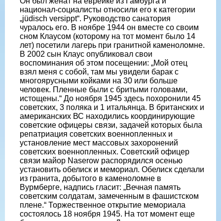
Он был женат на еврейке из Гамбурга и
национал-социалисты относили его к категории
„jüdisch versippt“. Руководство санатория
чуралось его. В ноябре 1944 он вместе со своим
сном Клаусом (которому на тот момент было 14
лет) посетили лагерь при гранитной каменоломне.
В 2002 сын Клаус опубликовал свои
воспоминания об этом посещении: „Мой отец
взял меня с собой, там мы увидели барак с
многоярусными койками на 30 или больше
человек. Пленные были с бритыми головами,
истощены.“ До ноября 1945 здесь похоронили 45
советских, 3 поляка и 1 итальянца. В британских и
американских ВС находились координирующие
советские офицеры связи, задачей которых была
репатриация советских военнопленных и
установление мест массовых захоронений
советских военнопленных. Советский офицер
связи майор Naserow распорядился осенью
установить обелиск и мемориал. Обелиск сделали
из гранита, добытого в каменоломне в
Вурмберге, надпись гласит: „Вечная память
советским солдатам, замеченным в фашистском
плене.“ Торжественное открытие мемориала
состоялось 18 ноября 1945. На тот момент еще