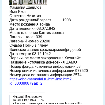
Фамилия Данилов
Имя Яков
Отчество Никитич
Дата рождения/Возраст __.__.1908
Место рождения Тойда
Дата пленения 08.07.1942
Место пленения Кантимировка
Лагерь шталаг 339
Лагерный номер 20200
Судьба Погиб в плену
Воинское звание красноармеец|рядовой
Дата смерти 03.12.1942
Первичное место захоронения Хоэнгайс
Название источника донесения ЦАМО
Номер фонда источника информации 58
Номер описи источника информации 977520
Номер дела источника информации 2574
https://obd-memorial.ru/html/info.htm?
id=300380879&p=2
Николай Викторович
14 ОА ПВО 1974-1976
У России только два союзника - это Армия и Флот