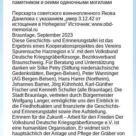
памятником и оеими одиночными могилами
Перскарта советского военнопленного Якова
Данилова с указанием „умер 3.12.42 от
истощения в Hohegeiss“ Источник: www.obd-
memorial.ru
Braunlage, September 2023
Diese Geschichts- und Erinnerungstafel ist das
Ergebnis eines Kooperationsprojektes des Vereins
Spurensuche Harzregion e.V. mit dem Volksbund
Deutsche Kriegsgräberfürsorge, Bezirksverband
Braunschweig. Für Beratung und Unterstützung
danken wir Silke Petry (Stiftung niedersächsische
Gedenkstätten, Bergen-Belsen), Peter Wanninger
(AG Bergen-Belsen), Hans Harrer (Northeim),
Johannes Barner, Jörg Kühnhold, Karl-Günther
Fischer und Kenneth Schuller (alle Braunlage). Die
Stadt Braunlage, vertreten durch Bürgermeister
Wolfgang Langer, ermöglichte uns den Einblick in
die Friedhofsakten und finanzierte die Geschichts-
und Erinnerungstafel sowie ihre Aufstellung.
Erinnern für die Zukunft – Arbeit für den Frieden Der
Volksbund Deutsche Kriegsgräberfürsorge e.V. ist
eine humanitäre Organisation. Er widmet sich
hauptsächlich der Anlage und Pflege der Gräber von