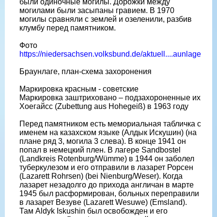
были одиночные могилы. Дорожки между
могилами были засыпаны гравием. В 1970
могилы сравняли с землей и озеленили, разбив
клумбу перед памятником.
Фото
https://niedersachsen.volksbund.de/aktuell....aunlage
Браунлаге, план-схема захоронения
Маркировка красным - советские
Маркировка заштриховано – подзахороненные их
Хоегайсс (Zubettung aus Hohegeiß) в 1963 году
Перед памятником есть мемориальная табличка с
именем на казахском языке (Алдык Искушин) (на
плане ряд 3, могила 3 слева). В конце 1941 он
попал в немецкий плен. В лагере Sandbostel
(Landkreis Rotenburg/Wümme) в 1944 он заболел
туберкулезом и его отправили в лазарет Рорсен
(Lazarett Rohrsen) (bei Nienburg/Weser). Когда
лазарет незадолго до прихода англичан в марте
1945 был расформирован, больных переправили
в лазарет Везуве (Lazarett Wesuwe) (Emsland).
Там Aldyk Iskushin был освобожден и его