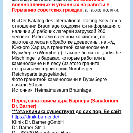
военнопленных и угнанных на работы в
Германию советских граждан
, а также поляки.
В «Der Katalog des International Tracing Service» в
отношении Braunlage содержится информация о
наличии „6 рабочих лагерей загрузкой 260
человек. Работали в лесном хозяйстве, по
заготовке леса и обработке древесины, на ж/д
Южного Харца, в гранитной каменоломне в
Вурмберге (Wurmberg). Там же были т.н. „jüdische
Mischlinge“ в бараках, которые работали в
каменоломне и в лесу (из этого гранита
отстраивали территорию Nürnberger
Reichsparteitagsgelände).
Фото гранитной каменоломни в Вурмберге
начало 50тых
Источник: Heimatmuseum Braunlage
Перед санаторием д-ра Барнера (Sanatorium
Dr. Barner)
***эта клиника существует до сих пор. Ее сайт
https://klinik-barner.de/
Klinik Dr. Barner gGmbH
Dr. Barner-Str. 1
D – 38700 Braunlage / Harz