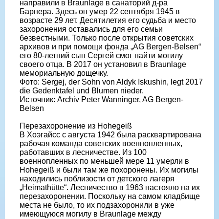
направили в Braunlage в санаторий д-ра
Барнера. Здесь он умер 22 сентября 1945 в
возрасте 29 лет. Десятилетия его судьба и место
захоронения оставались для его семьи
безвестными. Только после открытия советских
архивов и при помощи фонда „AG Bergen-Belsen“
его 80-летний сын Сергей смог найти могилу
своего отца. В 2017 он установил в Braunlage
мемориальную дощечку.
Фото: Sergej, der Sohn von Aldyk Iskushin, legt 2017
die Gedenktafel und Blumen nieder.
Источник: Archiv Peter Wanninger, AG Bergen-
Belsen
Перезахоронение из Hohegeiß
В Хоэгайсс с августа 1942 была расквартирована
рабочая команда советских военнопленных,
работавших в лесничестве. Из 100
военнопленных по меньшей мере 11 умерли в
Hohegeiß и были там же похоронены. Их могилы
находились поблизости от детского лагеря
„Heimathütte“. Лесничество в 1963 настояло на их
перезахоронении. Поскольку на самом кладбище
места не было, то их подзахоронили в уже
имеющуюся могилу в Braunlage между