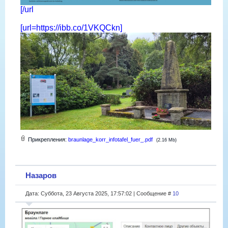
[/url
[url=https://ibb.co/1VKQCkn]
Прикрепления:
braunlage_korr_infotafel_fuer_.pdf
(2.16 Mb)
Назаров
Дата: Суббота, 23 Августа 2025, 17:57:02 | Сообщение #
10