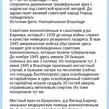
сооружена деревянная триумфальная арка с
надписью под советской красной звездой: Да
здравствует великий советский народ! Народ-
победитель!»
Источник фото: Heimatmuseum Braunlage
Советские военнопленные в санатории д-ра
Барнера, который с 1939 до конца войны служил
в качестве немецкого резервного лазарета. В мае
1945 американские войска обустроили здесь
лазарет для освобожденных советских
военнопленных, которые болели туберкулезом.
До ноября 1945 здесь умерло 28 бывших
пленных (из них 3 поляка). Их похоронили тут. 3
июня 1945 в Braunlage произошел несчастный
случай, в бывшем лагере на лесопилке (сейчас
это площадь Buchholzplatz) одна освобожденная
остарбайтерин и один освобожденный советский
остарбайтер играли свадьбу. 20 гостей умерли,
отравившись метиловым спиртом. Их тоже
похоронили тут же.
Местный врач из Браунлаге, д-р Виганд Барнер
оказывал медицинскую помощь военнопленным.