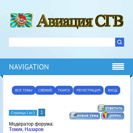
NAVIGATION
ВСЕ ТЕМЫ
СВЕЖИЕ
ПОИСК
РЕГИСТРАЦИЯ
ВХОД
1
Страница
1
из
1
Модератор форума:
Томик
,
Назаров