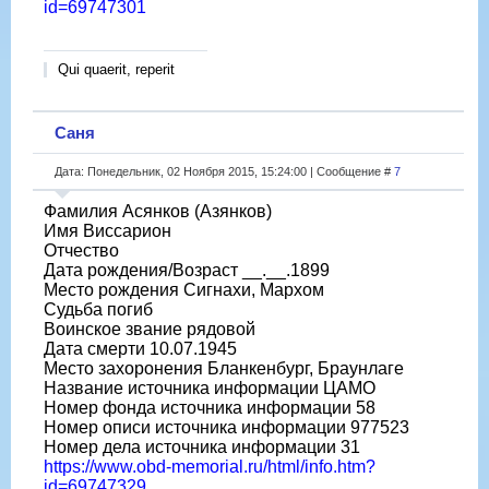
id=69747301
Qui quaerit, reperit
Саня
Дата: Понедельник, 02 Ноября 2015, 15:24:00 | Сообщение #
7
Фамилия Асянков (Азянков)
Имя Виссарион
Отчество
Дата рождения/Возраст __.__.1899
Место рождения Сигнахи, Мархом
Судьба погиб
Воинское звание рядовой
Дата смерти 10.07.1945
Место захоронения Бланкенбург, Браунлаге
Название источника информации ЦАМО
Номер фонда источника информации 58
Номер описи источника информации 977523
Номер дела источника информации 31
https://www.obd-memorial.ru/html/info.htm?
id=69747329