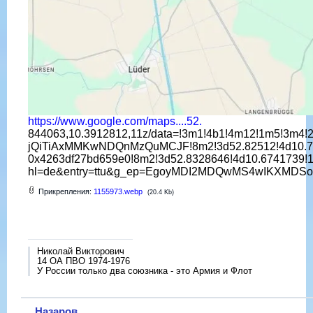
https://www.google.com/maps....52.
844063,10.3912812,11z/data=!3m1!4b1!4m12!1m5!3m
jQiTiAxMMKwNDQnMzQuMCJF!8m2!3d52.82512!4d10.74
0x4263df27bd659e0!8m2!3d52.8328646!4d10.674173
hl=de&entry=ttu&g_ep=EgoyMDI2MDQwMS4wIKXM
Прикрепления:
1155973.webp
(20.4 Kb)
Николай Викторович
14 ОА ПВО 1974-1976
У России только два союзника - это Армия и Флот
Назаров