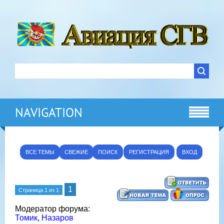
NAVIGATION
ВСЕ ТЕМЫ
СВЕЖИЕ
ПОИСК
РЕГИСТРАЦИЯ
ВХОД
1
Страница
1
из
1
Модератор форума:
Томик
,
Назаров