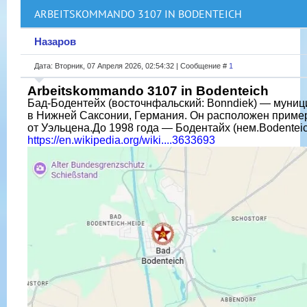
ARBEITSKOMMANDO 3107 IN BODENTEICH
Назаров
Дата: Вторник, 07 Апреля 2026, 02:54:32 | Сообщение #
1
Arbeitskommando 3107 in Bodenteich
Бад-Бодентейх (восточнфальский: Bonndiek) — муниц
в Нижней Саксонии, Германия. Он расположен примерн
от Уэльцена.До 1998 года — Бодентайх (нем.Bodenteic
https://en.wikipedia.org/wiki....3633693