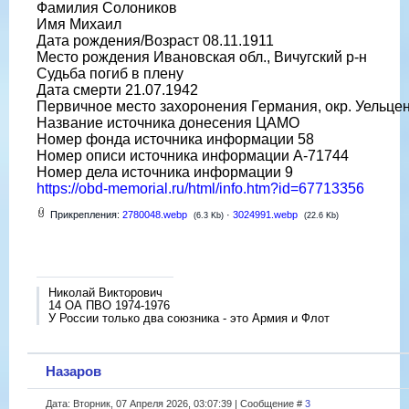
Фамилия Солоников
Имя Михаил
Дата рождения/Возраст 08.11.1911
Место рождения Ивановская обл., Вичугский р-н
Судьба погиб в плену
Дата смерти 21.07.1942
Первичное место захоронения Германия, окр. Уельце
Название источника донесения ЦАМО
Номер фонда источника информации 58
Номер описи источника информации A-71744
Номер дела источника информации 9
https://obd-memorial.ru/html/info.htm?id=67713356
Прикрепления:
2780048.webp
·
3024991.webp
(6.3 Kb)
(22.6 Kb)
Николай Викторович
14 ОА ПВО 1974-1976
У России только два союзника - это Армия и Флот
Назаров
Дата: Вторник, 07 Апреля 2026, 03:07:39 | Сообщение #
3