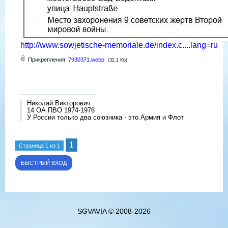
http://www.sowjetische-memoriale.de/index.c....lang=ru
Прикрепления:
7930371.webp
(32.1 Kb)
Николай Викторович
14 ОА ПВО 1974-1976
У России только два союзника - это Армия и Флот
1
Страница
1
из
1
SGVAVIA © 2008-2026