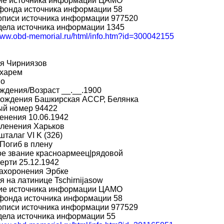
ие источника информации ЦАМО
фонда источника информации 58
описи источника информации 977520
дела источника информации 1345
/www.obd-memorial.ru/html/info.htm?id=300042155
я Чирниязов
харем
во
ждения/Возраст __.__.1900
рождения Башкирская АССР, Белянка
ый номер 94422
енения 10.06.1942
пленения Харьков
шталаг VI K (326)
Погиб в плену
ое звание красноармеец|рядовой
ерти 25.12.1942
захоронения Эрбке
 на латинице Tschirnijasow
ие источника информации ЦАМО
фонда источника информации 58
описи источника информации 977529
дела источника информации 55