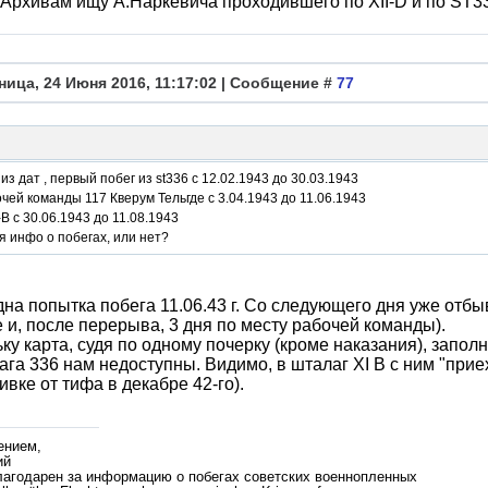
 Архивам ищу А.Наркевича проходившего по XII-D и по ST3
ница, 24 Июня 2016, 11:17:02 | Сообщение #
77
из дат , первый побег из st336 с 12.02.1943 до 30.03.1943
чей команды 117 Кверум Тельгде с 3.04.1943 до 11.06.1943
I-B c 30.06.1943 до 11.08.1943
 инфо о побегах, или нет?
на попытка побега 11.06.43 г. Со следующего дня уже отбы
 и, после перерыва, 3 дня по месту рабочей команды).
ку карта, судя по одному почерку (кроме наказания), запол
ага 336 нам недоступны. Видимо, в шталаг XI B с ним "приех
ивке от тифа в декабре 42-го).
ением,
ий
лагодарен за информацию о побегах советских военнопленных