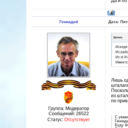
Да и по
Геннадий
Дата: Пят
Цитата
Исходя 
Из рабо
Из st X
Имеется
Лишь од
шталаге
Посколь
из штал
по прив
Группа: Модератор
Сообщений:
26522
С уваж
Статус:
Отсутствует
Геннад
Буду б