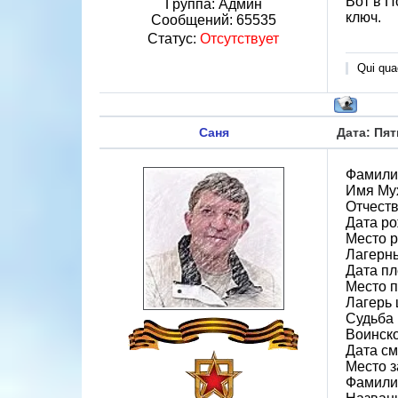
Вот в П
Группа: Админ
ключ.
Сообщений:
65535
Статус:
Отсутствует
Qui quae
Саня
Дата: Пят
Фамили
Имя Му
Отчест
Дата ро
Место 
Лагерн
Дата пл
Место 
Лагерь 
Судьба 
Воинск
Дата см
Место 
Фамилия