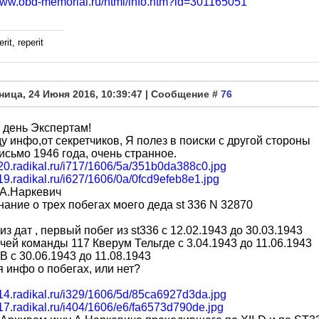
/www.obd-memorial.ru/html/info.htm?id=301165051
rit, reperit
ница, 24 Июня 2016, 10:39:47 | Сообщение #
76
 день Экспертам!
у инфо,от секретчиков, Я полез в поиски с другой стороны
сьмо 1946 года, очень странное.
020.radikal.ru/i717/1606/5a/351b0da388c0.jpg
019.radikal.ru/i627/1606/0a/0fcd9efeb8e1.jpg
 А.Наркевич
нание о трех побегах моего деда st 336 N 32870
из дат , первый побег из st336 с 12.02.1943 до 30.03.1943
чей команды 117 Кверум Тельгде с 3.04.1943 до 11.06.1943
-B c 30.06.1943 до 11.08.1943
 инфо о побегах, или нет?
014.radikal.ru/i329/1606/5d/85ca6927d3da.jpg
017.radikal.ru/i404/1606/e6/fa6573d790de.jpg