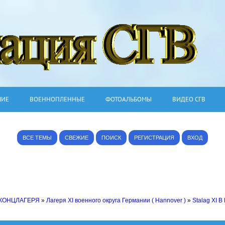
ШИЕ
ВОЕННОПЛЕННЫЕ
ФОТОАЛЬБОМЫ
ВИДЕО СГВ
ВСЕ ТЕМЫ
СВЕЖИЕ
ПОИСК
РЕГИСТРАЦИЯ
ВХОД
 КОНЦЛАГЕРЯ
»
Лагеря XI военного округа Германии ( Hannover )
»
Stalag XI B 