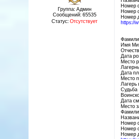
Назван
Номер 
Группа: Админ
Номер 
Сообщений:
65535
Номер 
Статус:
Отсутствует
https:/
Фамили
Имя Ми
Отчест
Дата ро
Место 
Лагерн
Дата пл
Место 
Лагерь 
Судьба 
Воинск
Дата см
Место 
Фамилия
Назван
Номер 
Номер 
Номер 