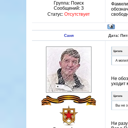
Группа: Поиск
Фамилий
Сообщений:
3
обознач
Статус:
Отсутствует
свобод
Саня
Дата: Пят
Цитата
А моги
Не обоз
уходит 
Цитата
Вы не з
Ни разу