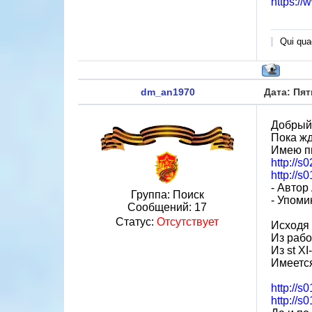
https:/
Qui quae
dm_an1970
Дата: Пят
Добрый
Пока жд
Имею пи
http://s
http://s
- Автор
Группа: Поиск
- Упоми
Сообщений:
17
Статус:
Отсутствует
Исходя 
Из рабо
Из st XI
Имеется
http://s
http://s