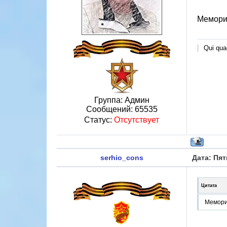
Мемориа
Qui quae
Группа: Админ
Сообщений:
65535
Статус:
Отсутствует
serhio_cons
Дата: Пят
Цитата
Мемориа