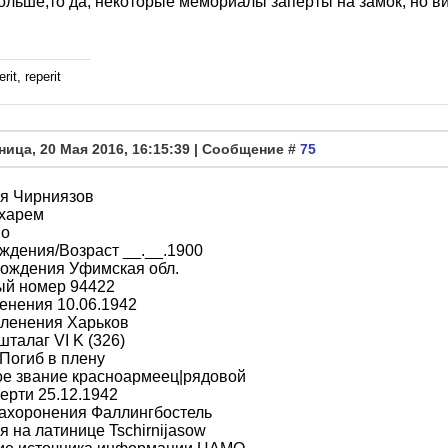
ольше,то да, некоторые мемориалы заперты на замок, но вис
rit, reperit
ница, 20 Мая 2016, 16:15:39 | Сообщение #
75
я Чирниязов
харем
во
ждения/Возраст __.__.1900
рождения Уфимская обл.
ый номер 94422
енения 10.06.1942
пленения Харьков
шталаг VI K (326)
Погиб в плену
ое звание красноармеец|рядовой
ерти 25.12.1942
захоронения Фаллингбостель
 на латинице Tschirnijasow