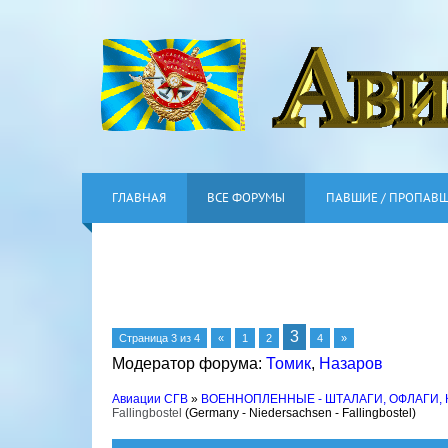
ГЛАВНАЯ
ВСЕ ФОРУМЫ
ПАВШИЕ / ПРОПАВ
3
Страница
3
из
4
«
1
2
4
»
Модератор форума:
Томик
,
Назаров
Авиации СГВ
»
ВОЕННОПЛЕННЫЕ - ШТАЛАГИ, ОФЛАГИ,
Fallingbostel
(Germany - Niedersachsen - Fallingbostel)