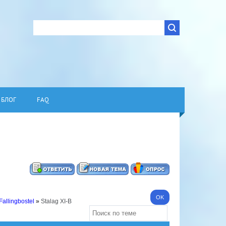
БЛОГ
FAQ
Fallingbostel
»
Stalag XI-B